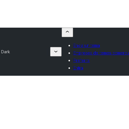
Envia un tema
 Dark
Empreses de temes comercia
Preferits
Entra