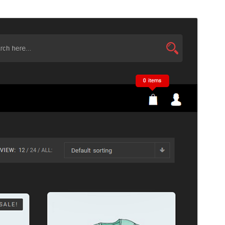
Previsualitza
Baixa
Aquest és un tema fill de
Shoper
.
Versió
1.1.8
Darrera actualització
27 de gener de 2026
Instal·lacions actives
100+
Versió del WordPress
5.0
Versió del PHP
7.0
Pàgina d’inici del tema