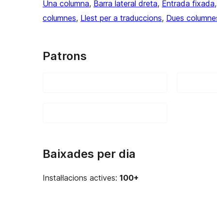
Una columna
, 
Barra lateral dreta
, 
Entrada fixada
,
columnes
, 
Llest per a traduccions
, 
Dues columne
Patrons
Baixades per dia
Instal·lacions actives:
100+