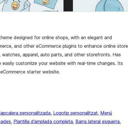
heme designed for online shops, with an elegant and
merce, and other eCommerce plugins to enhance online store
ry, watches, apparel, auto parts, and other storefronts. Has
 easily customize your website with real-time changes. Its
r eCommerce starter website.
apçalera personalitzada
, 
Logotip personalitzat
, 
Menú
cades
, 
Plantilla d’amplada completa
, 
Barra lateral esquerra
, 