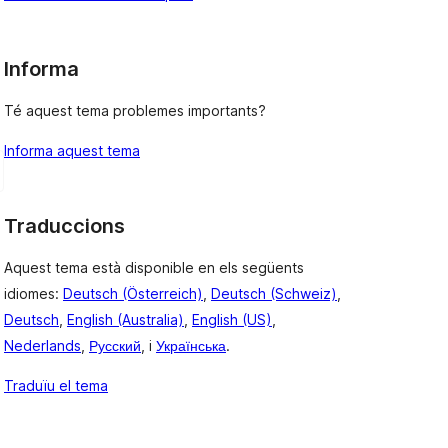
Informa
Té aquest tema problemes importants?
Informa aquest tema
Traduccions
Aquest tema està disponible en els següents
idiomes:
Deutsch (Österreich)
,
Deutsch (Schweiz)
,
Deutsch
,
English (Australia)
,
English (US)
,
Nederlands
,
Русский
, i
Українська
.
Traduïu el tema