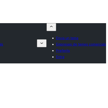
Envia un tema
ls
Empreses de temes comercials
Preferits
Entra