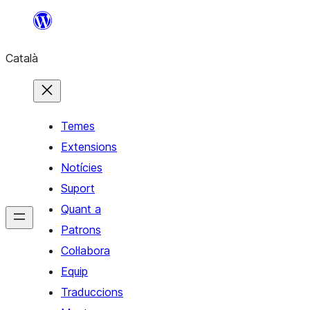
Vés
al
Català
contingut
Temes
Extensions
Notícies
Suport
Quant a
Patrons
Col·labora
Equip
Traduccions