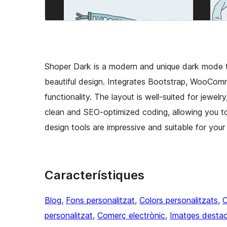
Shoper Dark is a modern and unique dark mode t
beautiful design. Integrates Bootstrap, WooCom
functionality. The layout is well-suited for jewel
clean and SEO-optimized coding, allowing you to
design tools are impressive and suitable for you
Característiques
Blog
, 
Fons personalitzat
, 
Colors personalitzats
, 
C
personalitzat
, 
Comerç electrònic
, 
Imatges desta