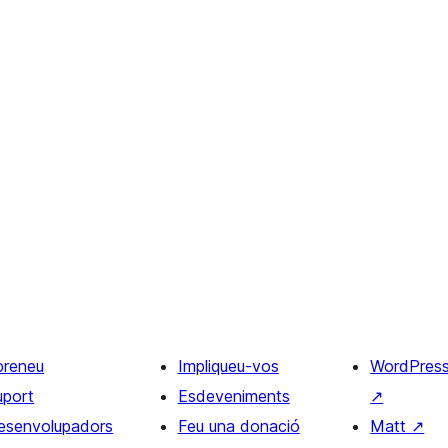
preneu
Impliqueu-vos
WordPres
uport
Esdeveniments
↗
esenvolupadors
Feu una donació
Matt
↗