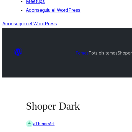
Meetups
Aconseguiu el WordPress
Aconseguiu el WordPress
Temes
Tots els temes
Shoper
Shoper Dark
aThemeArt