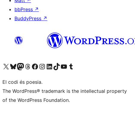
Matt
↗
bbPress
↗
BuddyPress
↗
Visiteu el nostre compte X (abans Twitter)
Visiteu el nostre compte de Bluesky
Visiteu el nostre compte al Mastodon
Visiteu el nostre compte de Threads
Visiteu la nostra pàgina al Facebook
Visiteu el nostre compte d'Instagram
Visiteu el nostre compte de LinkedIn
Visiteu el nostre compte de TikTok
Visiteu el nostre canal al YouTube
Visiteu el nostre compte de Tumblr
El codi és poesia.
The WordPress® trademark is the intellectual property
of the WordPress Foundation.