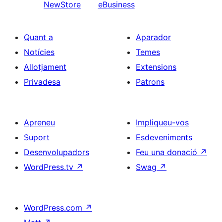
NewStore
eBusiness
Quant a
Aparador
Notícies
Temes
Allotjament
Extensions
Privadesa
Patrons
Apreneu
Impliqueu-vos
Suport
Esdeveniments
Desenvolupadors
Feu una donació
↗
WordPress.tv
↗
Swag
↗
WordPress.com
↗