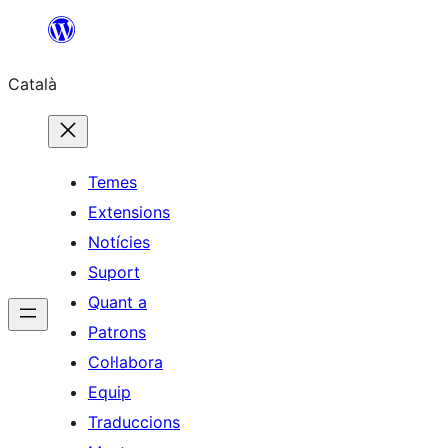
Vés
al
Català
contingut
Temes
Extensions
Notícies
Suport
Quant a
Patrons
Col·labora
Equip
Traduccions