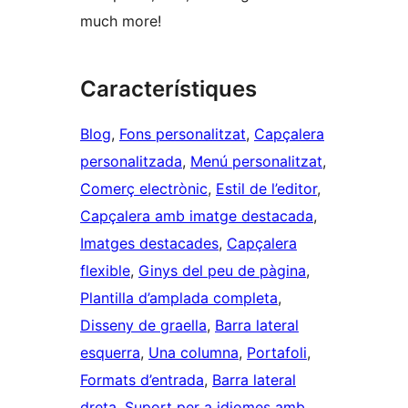
much more!
Característiques
Blog
, 
Fons personalitzat
, 
Capçalera
personalitzada
, 
Menú personalitzat
, 
Comerç electrònic
, 
Estil de l’editor
, 
Capçalera amb imatge destacada
, 
Imatges destacades
, 
Capçalera
flexible
, 
Ginys del peu de pàgina
, 
Plantilla d’amplada completa
, 
Disseny de graella
, 
Barra lateral
esquerra
, 
Una columna
, 
Portafoli
, 
Formats d’entrada
, 
Barra lateral
dreta
, 
Suport per a idiomes amb