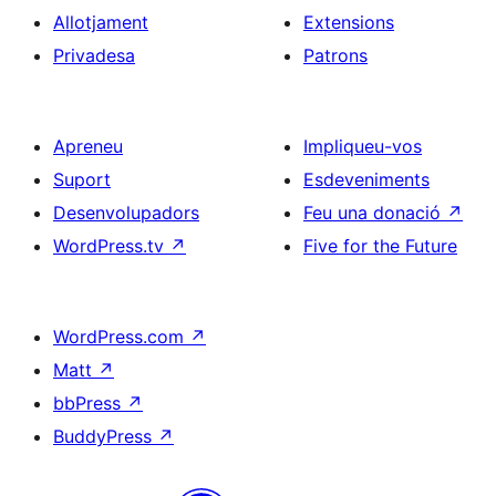
Allotjament
Extensions
Privadesa
Patrons
Apreneu
Impliqueu-vos
Suport
Esdeveniments
Desenvolupadors
Feu una donació
↗
WordPress.tv
↗
Five for the Future
WordPress.com
↗
Matt
↗
bbPress
↗
BuddyPress
↗