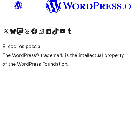
Visiteu el nostre compte X (abans Twitter)
Visiteu el nostre compte de Bluesky
Visiteu el nostre compte al Mastodon
Visiteu el nostre compte de Threads
Visiteu la nostra pàgina al Facebook
Visiteu el nostre compte d'Instagram
Visiteu el nostre compte de LinkedIn
Visiteu el nostre compte de TikTok
Visiteu el nostre canal al YouTube
Visiteu el nostre compte de Tumblr
El codi és poesia.
The WordPress® trademark is the intellectual property
of the WordPress Foundation.