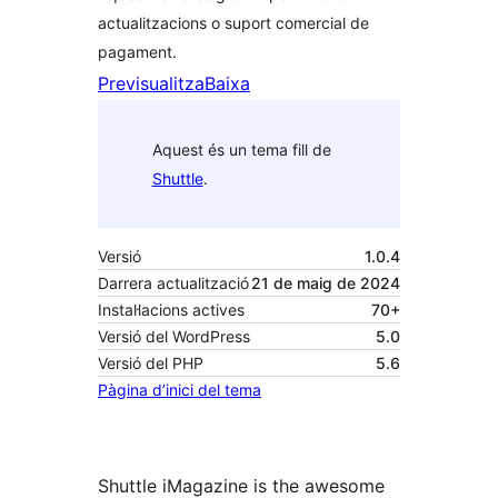
actualitzacions o suport comercial de
pagament.
Previsualitza
Baixa
Aquest és un tema fill de
Shuttle
.
Versió
1.0.4
Darrera actualització
21 de maig de 2024
Instal·lacions actives
70+
Versió del WordPress
5.0
Versió del PHP
5.6
Pàgina d’inici del tema
Shuttle iMagazine is the awesome