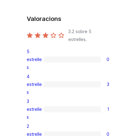
Valoracions
3.2
sobre 5
estrelles.
5
estrelle
0
0
s
valoracions
4
de
estrelle
3
5
3
s
estrelles
valoracions
3
de
estrelle
1
4
1
s
estrelles
valoració
2
de
estrelle
0