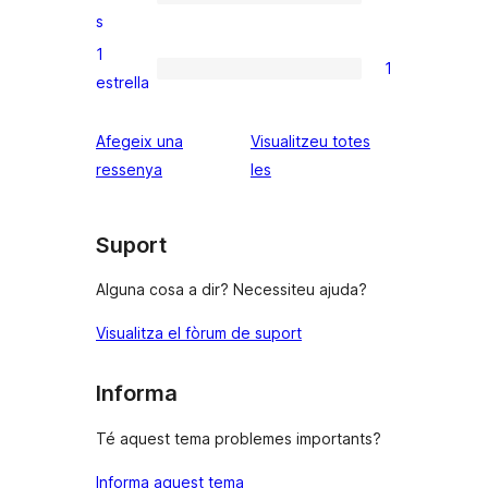
3
0
s
estrelles
valoracions
1
de
1
1
estrella
2
valoració
estrelles
de
Afegeix una
Visualitzeu totes
1
ressenyes
ressenya
les
estrelles
Suport
Alguna cosa a dir? Necessiteu ajuda?
Visualitza el fòrum de suport
Informa
Té aquest tema problemes importants?
Informa aquest tema