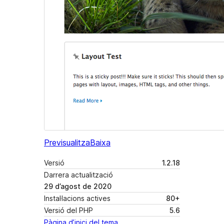
Previsualitza
Baixa
Versió
1.2.18
Darrera actualització
29 d’agost de 2020
Instal·lacions actives
80+
Versió del PHP
5.6
Pàgina d’inici del tema