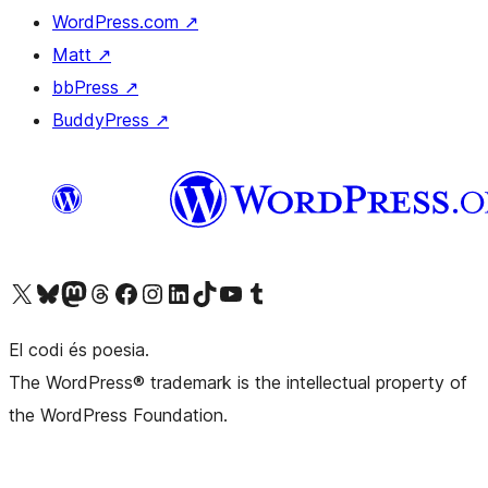
WordPress.com
↗
Matt
↗
bbPress
↗
BuddyPress
↗
Visiteu el nostre compte X (abans Twitter)
Visiteu el nostre compte de Bluesky
Visiteu el nostre compte al Mastodon
Visiteu el nostre compte de Threads
Visiteu la nostra pàgina al Facebook
Visiteu el nostre compte d'Instagram
Visiteu el nostre compte de LinkedIn
Visiteu el nostre compte de TikTok
Visiteu el nostre canal al YouTube
Visiteu el nostre compte de Tumblr
El codi és poesia.
The WordPress® trademark is the intellectual property of
the WordPress Foundation.