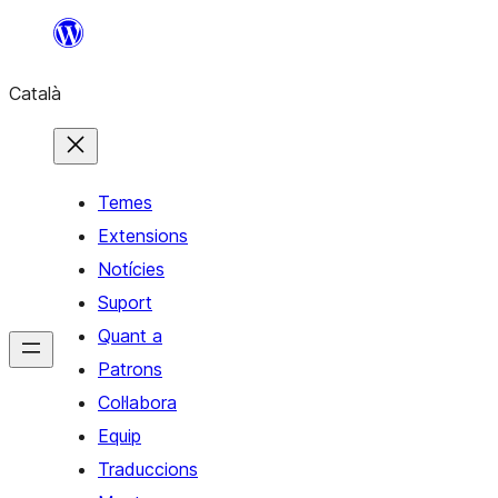
Vés
al
Català
contingut
Temes
Extensions
Notícies
Suport
Quant a
Patrons
Col·labora
Equip
Traduccions