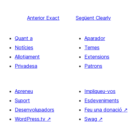
Anterior
Exact
Següent
Clearly
Quant a
Aparador
Notícies
Temes
Allotjament
Extensions
Privadesa
Patrons
Apreneu
Impliqueu-vos
Suport
Esdeveniments
Desenvolupadors
Feu una donació
↗
WordPress.tv
↗
Swag
↗