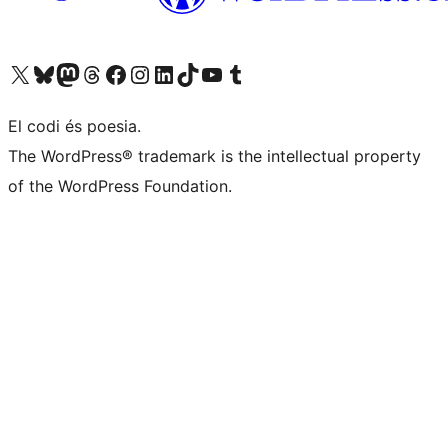
Visiteu el nostre compte X (abans Twitter)
Visiteu el nostre compte de Bluesky
Visiteu el nostre compte al Mastodon
Visiteu el nostre compte de Threads
Visiteu la nostra pàgina al Facebook
Visiteu el nostre compte d'Instagram
Visiteu el nostre compte de LinkedIn
Visiteu el nostre compte de TikTok
Visiteu el nostre canal al YouTube
Visiteu el nostre compte de Tumblr
El codi és poesia.
The WordPress® trademark is the intellectual property
of the WordPress Foundation.