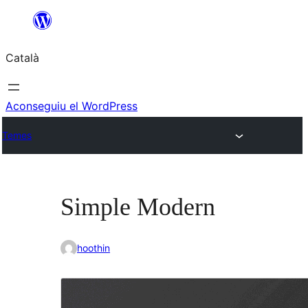
Vés
al
Català
contingut
Aconseguiu el WordPress
Temes
Simple Modern
hoothin