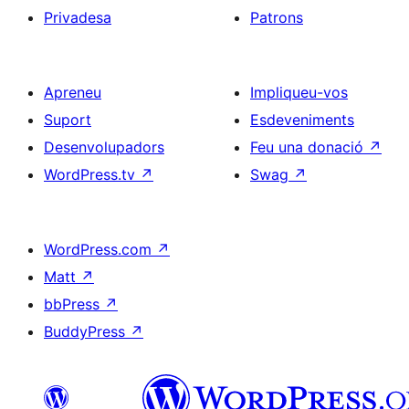
Privadesa
Patrons
Apreneu
Impliqueu-vos
Suport
Esdeveniments
Desenvolupadors
Feu una donació
↗
WordPress.tv
↗
Swag
↗
WordPress.com
↗
Matt
↗
bbPress
↗
BuddyPress
↗