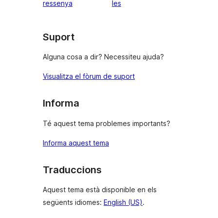
1
ressenyes
ressenya
les
estrelles
Suport
Alguna cosa a dir? Necessiteu ajuda?
Visualitza el fòrum de suport
Informa
Té aquest tema problemes importants?
Informa aquest tema
Traduccions
Aquest tema està disponible en els
següents idiomes:
English (US)
.