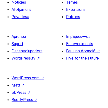
Notícies
Temes
Allotjament
Extensions
Privadesa
Patrons
Apreneu
Impliqueu-vos
Suport
Esdeveniments
Desenvolupadors
Feu una donació
↗
WordPress.tv
↗
Five for the Future
WordPress.com
↗
Matt
↗
bbPress
↗
BuddyPress
↗