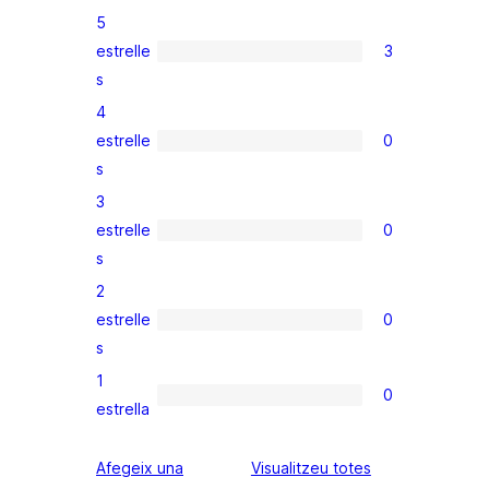
5
estrelle
3
3
s
valoracions
4
de
estrelle
0
5
0
s
estrelles
valoracions
3
de
estrelle
0
4
0
s
estrelles
valoracions
2
de
estrelle
0
3
0
s
estrelles
valoracions
1
de
0
0
estrella
2
valoracions
estrelles
de
Afegeix una
Visualitzeu totes