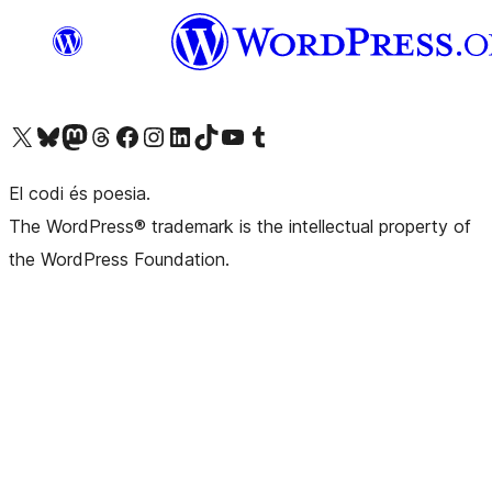
Visiteu el nostre compte X (abans Twitter)
Visiteu el nostre compte de Bluesky
Visiteu el nostre compte al Mastodon
Visiteu el nostre compte de Threads
Visiteu la nostra pàgina al Facebook
Visiteu el nostre compte d'Instagram
Visiteu el nostre compte de LinkedIn
Visiteu el nostre compte de TikTok
Visiteu el nostre canal al YouTube
Visiteu el nostre compte de Tumblr
El codi és poesia.
The WordPress® trademark is the intellectual property of
the WordPress Foundation.