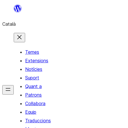
Vés
al
Català
contingut
Temes
Extensions
Notícies
Suport
Quant a
Patrons
Col·labora
Equip
Traduccions