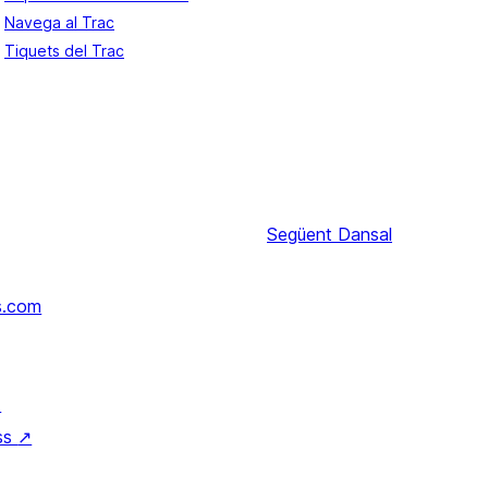
Navega al Trac
Tiquets del Trac
Següent
Dansal
s.com
↗
ss
↗