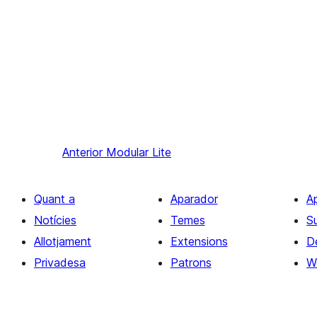
Anterior
Modular Lite
Quant a
Aparador
A
Notícies
Temes
S
Allotjament
Extensions
D
Privadesa
Patrons
W