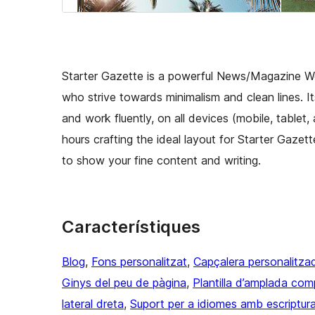
Starter Gazette is a powerful News/Magazine Wor
who strive towards minimalism and clean lines. It
and work fluently, on all devices (mobile, table
hours crafting the ideal layout for Starter Gaze
to show your fine content and writing.
Característiques
Blog
, 
Fons personalitzat
, 
Capçalera personalitza
Ginys del peu de pàgina
, 
Plantilla d’amplada com
lateral dreta
, 
Suport per a idiomes amb escriptur