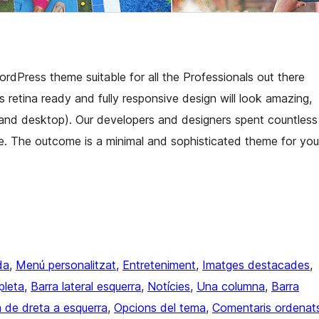
dPress theme suitable for all the Professionals out there
s retina ready and fully responsive design will look amazing,
t, and desktop). Our developers and designers spent countless
tte. The outcome is a minimal and sophisticated theme for you
da
, 
Menú personalitzat
, 
Entreteniment
, 
Imatges destacades
, 
pleta
, 
Barra lateral esquerra
, 
Notícies
, 
Una columna
, 
Barra
a de dreta a esquerra
, 
Opcions del tema
, 
Comentaris ordenat