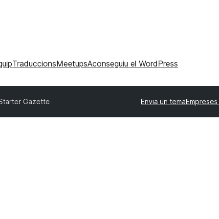
quip
Traduccions
Meetups
Aconseguiu el WordPress
Starter Gazette
Envia un tema
Empreses 