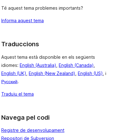
Té aquest tema problemes importants?
Informa aquest tema
Traduccions
Aquest tema està disponible en els següents
idiomes:
English (Australia)
,
English (Canada)
,
English (UK)
,
English (New Zealand)
,
English (US)
, i
Русский
.
Traduïu el tema
Navega pel codi
Registre de desenvolupament
Repositori de Subversion