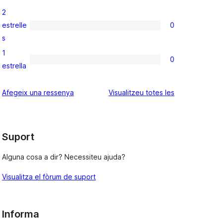
estrelles
valoracions
2
de
estrelle
0
3
0
s
estrelles
valoracions
1
de
0
0
estrella
2
valoracions
estrelles
de
ressenyes
Afegeix una ressenya
Visualitzeu totes les
1
estrelles
Suport
Alguna cosa a dir? Necessiteu ajuda?
Visualitza el fòrum de suport
Informa