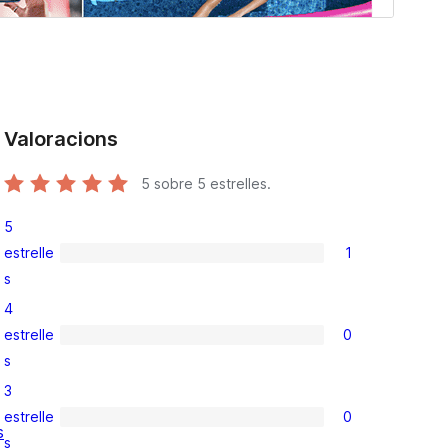
Valoracions
5
sobre 5 estrelles.
5
estrelle
1
1
s
valoració
4
de
estrelle
0
5
0
s
estrelles
valoracions
3
de
estrelle
0
4
0
s
s