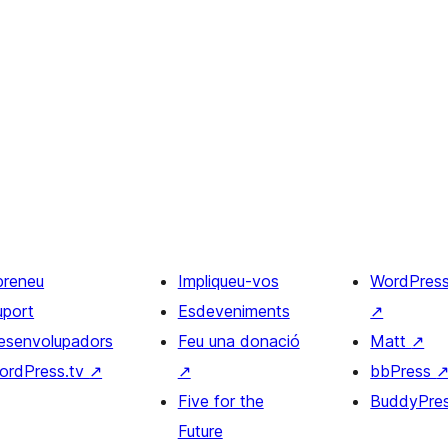
preneu
Impliqueu-vos
WordPres
uport
Esdeveniments
↗
esenvolupadors
Feu una donació
Matt
↗
ordPress.tv
↗
↗
bbPress
Five for the
BuddyPre
Future