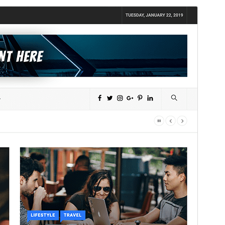
Tema comercial
Aquest tema és gratuït però ofereix actualitzacions
o suport comercial de pagament.
Previsualitza
Baixa
Versió
1.2.9
Darrera actualització
30 de juliol de 2026
Instal·lacions actives
100+
Versió del WordPress
5.3
Versió del PHP
5.5
Pàgina d’inici del tema