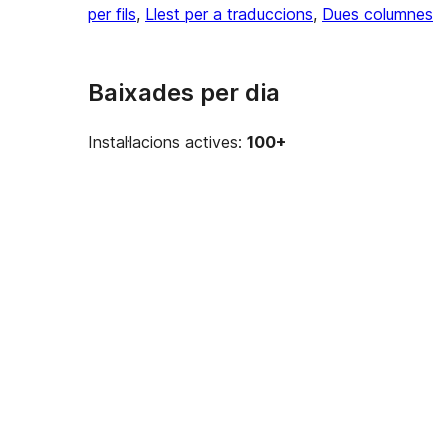
per fils
, 
Llest per a traduccions
, 
Dues columnes
Baixades per dia
Instal·lacions actives:
100+