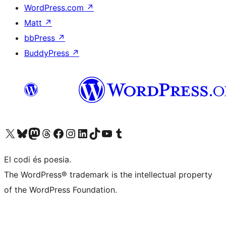
WordPress.com
↗
Matt
↗
bbPress
↗
BuddyPress
↗
Visiteu el nostre compte X (abans Twitter)
Visiteu el nostre compte de Bluesky
Visiteu el nostre compte al Mastodon
Visiteu el nostre compte de Threads
Visiteu la nostra pàgina al Facebook
Visiteu el nostre compte d'Instagram
Visiteu el nostre compte de LinkedIn
Visiteu el nostre compte de TikTok
Visiteu el nostre canal al YouTube
Visiteu el nostre compte de Tumblr
El codi és poesia.
The WordPress® trademark is the intellectual property
of the WordPress Foundation.