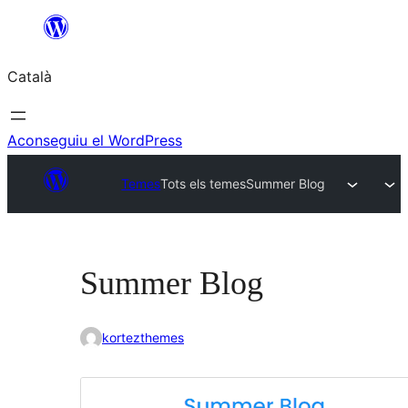
Vés
al
Català
contingut
Aconseguiu el WordPress
Temes
Tots els temes
Summer Blog
Summer Blog
kortezthemes