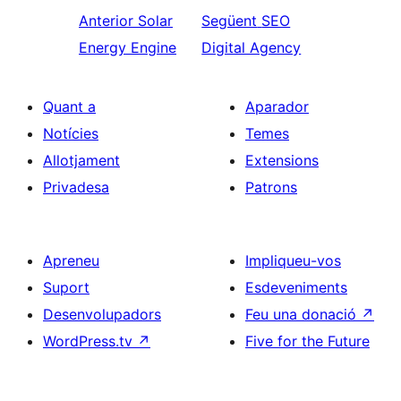
Anterior
Solar
Següent
SEO
Energy Engine
Digital Agency
Quant a
Aparador
Notícies
Temes
Allotjament
Extensions
Privadesa
Patrons
Apreneu
Impliqueu-vos
Suport
Esdeveniments
Desenvolupadors
Feu una donació
↗
WordPress.tv
↗
Five for the Future