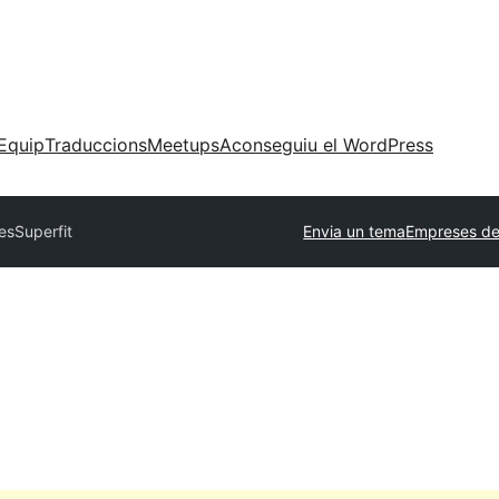
Equip
Traduccions
Meetups
Aconseguiu el WordPress
es
Superfit
Envia un tema
Empreses de