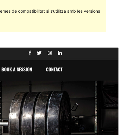
emes de compatibilitat si s’utilitza amb les versions
Previsualitza
Baixa
Versió
1.0.4
Darrera actualització
13 de juliol de 2020
Instal·lacions actives
20+
Versió del WordPress
5.0
Versió del PHP
7.0
Pàgina d’inici del tema