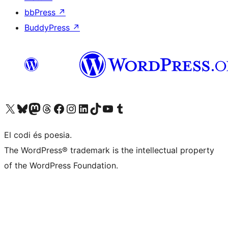
bbPress
↗
BuddyPress
↗
Visiteu el nostre compte X (abans Twitter)
Visiteu el nostre compte de Bluesky
Visiteu el nostre compte al Mastodon
Visiteu el nostre compte de Threads
Visiteu la nostra pàgina al Facebook
Visiteu el nostre compte d'Instagram
Visiteu el nostre compte de LinkedIn
Visiteu el nostre compte de TikTok
Visiteu el nostre canal al YouTube
Visiteu el nostre compte de Tumblr
El codi és poesia.
The WordPress® trademark is the intellectual property
of the WordPress Foundation.