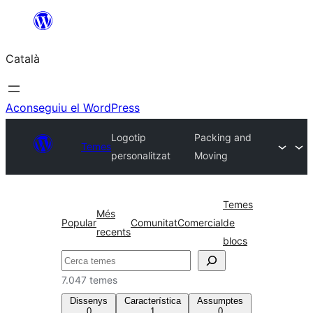
Vés
al
Català
contingut
Aconseguiu el WordPress
Logotip
Packing and
Temes
personalitzat
Moving
Temes
Més
Popular
Comunitat
Comercial
de
recents
blocs
Cerca
7.047 temes
Dissenys
Característica
Assumptes
0
1
0