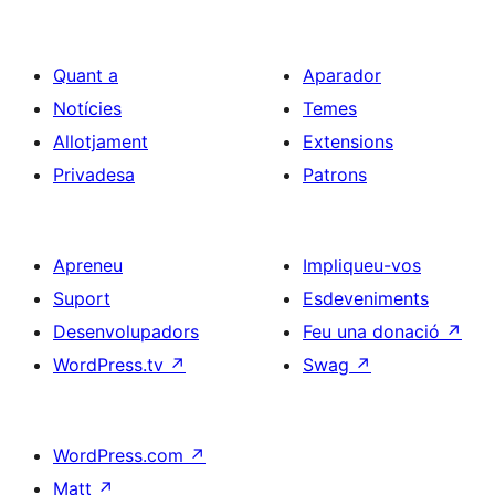
Quant a
Aparador
Notícies
Temes
Allotjament
Extensions
Privadesa
Patrons
Apreneu
Impliqueu-vos
Suport
Esdeveniments
Desenvolupadors
Feu una donació
↗
WordPress.tv
↗
Swag
↗
WordPress.com
↗
Matt
↗