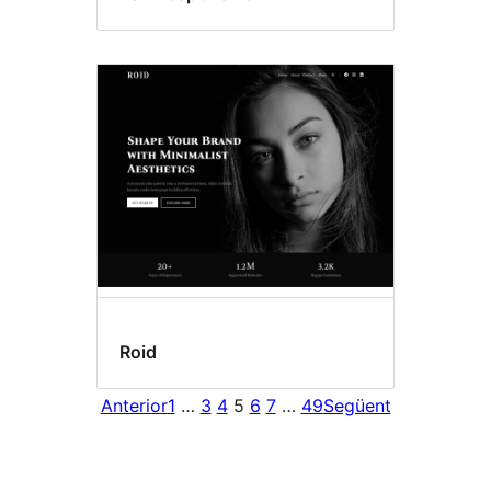
Roid
Anterior
1
…
3
4
5
6
7
…
49
Següent