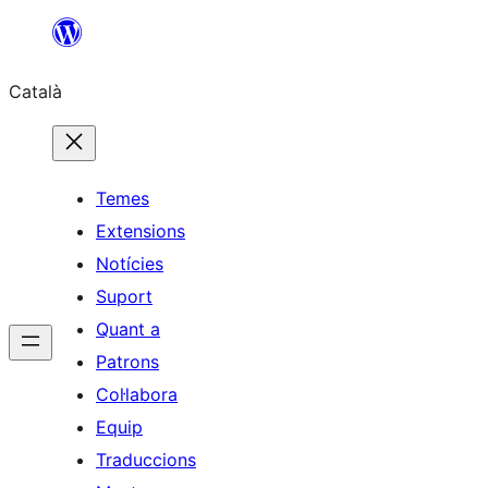
Vés
al
Català
contingut
Temes
Extensions
Notícies
Suport
Quant a
Patrons
Col·labora
Equip
Traduccions