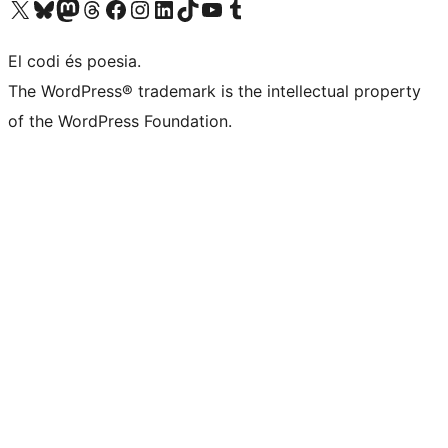
Visiteu el nostre compte X (abans Twitter)
Visiteu el nostre compte de Bluesky
Visiteu el nostre compte al Mastodon
Visiteu el nostre compte de Threads
Visiteu la nostra pàgina al Facebook
Visiteu el nostre compte d'Instagram
Visiteu el nostre compte de LinkedIn
Visiteu el nostre compte de TikTok
Visiteu el nostre canal al YouTube
Visiteu el nostre compte de Tumblr
El codi és poesia.
The WordPress® trademark is the intellectual property
of the WordPress Foundation.