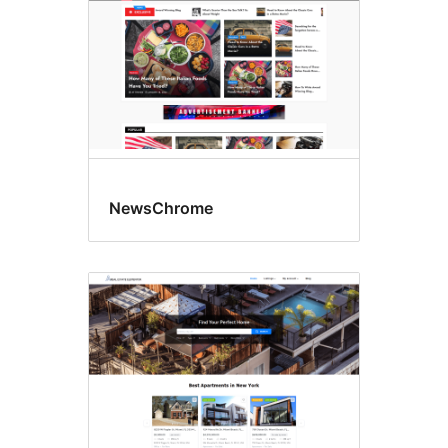
NewsChrome