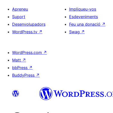
Apreneu
Impliqueu-vos
Suport
Esdeveniments
Desenvolupadors
Feu una donació
↗
WordPress.tv
↗
Swag
↗
WordPress.com
↗
Matt
↗
bbPress
↗
BuddyPress
↗