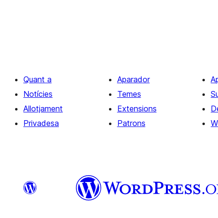
Quant a
Aparador
A
Notícies
Temes
S
Allotjament
Extensions
D
Privadesa
Patrons
W