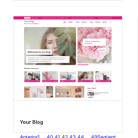
Your Blog
Anterior
1
…
40
41
42
43
44
…
49
Següent