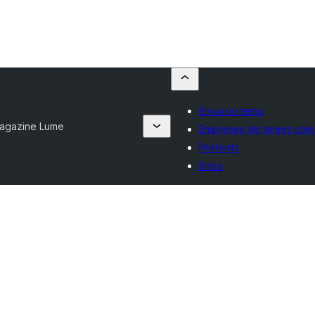
Envia un tema
agazine Lume
Empreses de temes come
Preferits
Entra