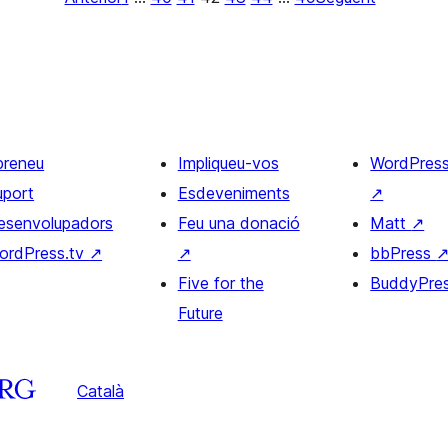
preneu
Impliqueu-vos
WordPres
uport
Esdeveniments
↗
esenvolupadors
Feu una donació
Matt
↗
ordPress.tv
↗
↗
bbPress
Five for the
BuddyPre
Future
Català