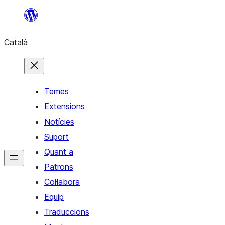
Vés
al
Català
contingut
Temes
Extensions
Notícies
Suport
Quant a
Patrons
Col·labora
Equip
Traduccions