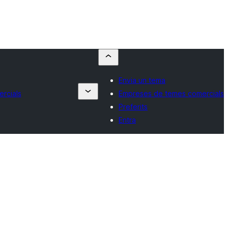
Envia un tema
rcials
Empreses de temes comercials
Preferits
Entra