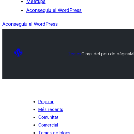
Meetups
Aconseguiu el WordPress
Aconseguiu el WordPress
Temes
Ginys del peu de pàgina
M
Popular
Més recents
Comunitat
Comercial
Temes de blocs