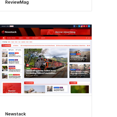
ReviewMag
Newstack