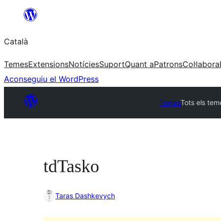
Vés
al
Català
contingut
Temes
Extensions
Notícies
Suport
Quant a
Patrons
Col·labora
Aconseguiu el WordPress
Temes
Tots els tem
tdTasko
Taras Dashkevych