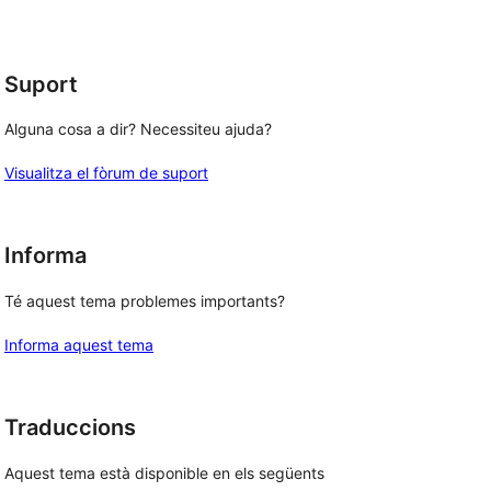
1
estrelles
Suport
Alguna cosa a dir? Necessiteu ajuda?
Visualitza el fòrum de suport
Informa
Té aquest tema problemes importants?
Informa aquest tema
Traduccions
Aquest tema està disponible en els següents