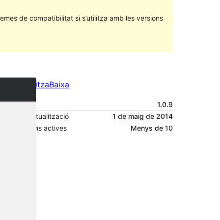
emes de compatibilitat si s’utilitza amb les versions
Previsualitza
Baixa
Versió
1.0.9
Darrera actualització
1 de maig de 2014
Instal·lacions actives
Menys de 10