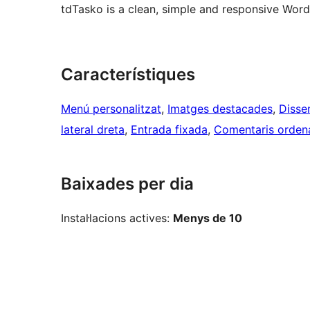
tdTasko is a clean, simple and responsive Wor
Característiques
Menú personalitzat
, 
Imatges destacades
, 
Dissen
lateral dreta
, 
Entrada fixada
, 
Comentaris ordenat
Baixades per dia
Instal·lacions actives:
Menys de 10