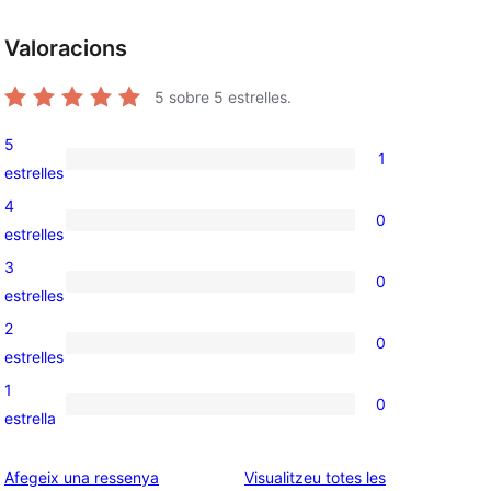
Valoracions
5
sobre 5 estrelles.
5
1
1
estrelles
valoració
4
0
de
0
estrelles
5
valoracions
3
0
estrelles
de
0
estrelles
4
valoracions
2
0
estrelles
de
0
estrelles
3
valoracions
1
0
estrelles
de
0
estrella
2
valoracions
estrelles
de
ressenyes
Afegeix una ressenya
Visualitzeu totes les