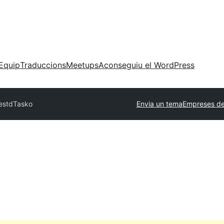
Equip
Traduccions
Meetups
Aconseguiu el WordPress
es
tdTasko
Envia un tema
Empreses de