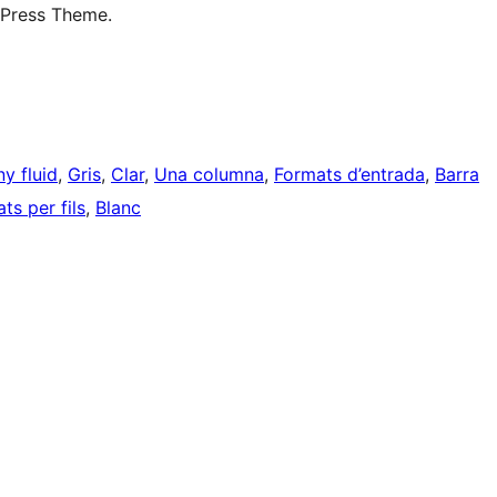
dPress Theme.
y fluid
, 
Gris
, 
Clar
, 
Una columna
, 
Formats d’entrada
, 
Barra
s per fils
, 
Blanc