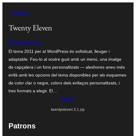
Vés
← Enrera
al
contingut
Twenty Eleven
WordPress.org
El tema 2011 per al WordPress és sofisticat, lleuger i
adaptable. Feu-lo al vostre gust amb un menú, una imatge
de capçalera i un fons personalitzats — aleshores aneu més
enllà amb les opcions del tema disponibles per als esquemes
de color clar o negre, colors dels enllaços personalitzats, i
tres formats a elegir. El…
Baixa
twentyeleven.5.1.zip
Patrons