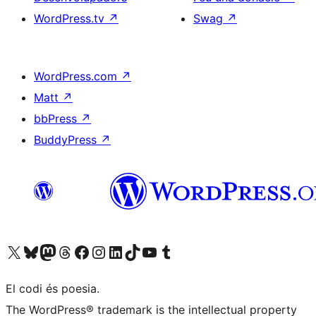
WordPress.tv
↗
Swag
↗
WordPress.com
↗
Matt
↗
bbPress
↗
BuddyPress
↗
Visiteu el nostre compte X (abans Twitter)
Visiteu el nostre compte de Bluesky
Visiteu el nostre compte al Mastodon
Visiteu el nostre compte de Threads
Visiteu la nostra pàgina al Facebook
Visiteu el nostre compte d'Instagram
Visiteu el nostre compte de LinkedIn
Visiteu el nostre compte de TikTok
Visiteu el nostre canal al YouTube
Visiteu el nostre compte de Tumblr
El codi és poesia.
The WordPress® trademark is the intellectual property