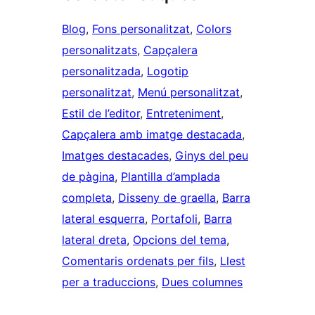
Blog
, 
Fons personalitzat
, 
Colors
personalitzats
, 
Capçalera
personalitzada
, 
Logotip
personalitzat
, 
Menú personalitzat
, 
Estil de l’editor
, 
Entreteniment
, 
Capçalera amb imatge destacada
, 
Imatges destacades
, 
Ginys del peu
de pàgina
, 
Plantilla d’amplada
completa
, 
Disseny de graella
, 
Barra
lateral esquerra
, 
Portafoli
, 
Barra
lateral dreta
, 
Opcions del tema
, 
Comentaris ordenats per fils
, 
Llest
per a traduccions
, 
Dues columnes