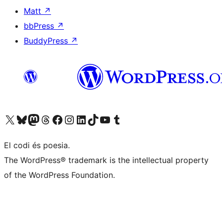
Matt
↗
bbPress
↗
BuddyPress
↗
Visiteu el nostre compte X (abans Twitter)
Visiteu el nostre compte de Bluesky
Visiteu el nostre compte al Mastodon
Visiteu el nostre compte de Threads
Visiteu la nostra pàgina al Facebook
Visiteu el nostre compte d'Instagram
Visiteu el nostre compte de LinkedIn
Visiteu el nostre compte de TikTok
Visiteu el nostre canal al YouTube
Visiteu el nostre compte de Tumblr
El codi és poesia.
The WordPress® trademark is the intellectual property
of the WordPress Foundation.