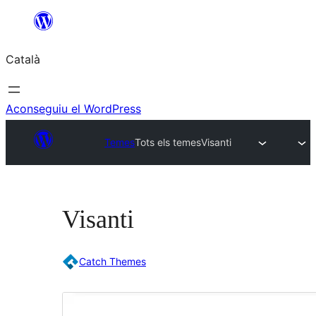
Vés
al
Català
contingut
Aconseguiu el WordPress
Temes
Tots els temes
Visanti
Visanti
Catch Themes