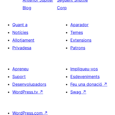
Anterior
Jupiter
Següent
Shuttle
Blog
Corp
Quant a
Aparador
Notícies
Temes
Allotjament
Extensions
Privadesa
Patrons
Apreneu
Impliqueu-vos
Suport
Esdeveniments
Desenvolupadors
Feu una donació
↗
WordPress.tv
↗
Swag
↗
WordPress.com
↗