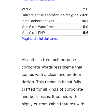
Versió
2.0
Darrera actualització
25 de maig de 2026
Instal·lacions actives
80+
Versió del WordPress
5.9
Versió del PHP
5.6
Pàgina d’inici del tema
Visanti is a free multipurpose
corporate WordPress theme that
comes with a clean and modern
design. This theme is beautifully
crafted for all kinds of corporate
and businesses. It comes with
highly customizable features with