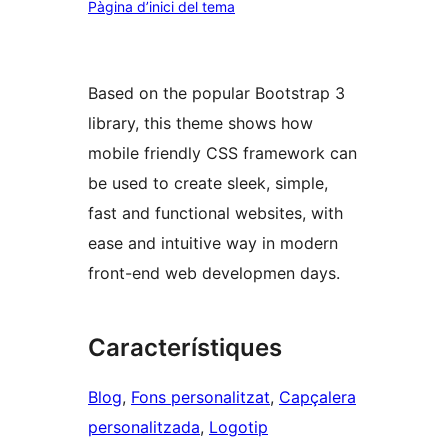
Pàgina d’inici del tema
Based on the popular Bootstrap 3
library, this theme shows how
mobile friendly CSS framework can
be used to create sleek, simple,
fast and functional websites, with
ease and intuitive way in modern
front-end web developmen days.
Característiques
Blog
, 
Fons personalitzat
, 
Capçalera
personalitzada
, 
Logotip