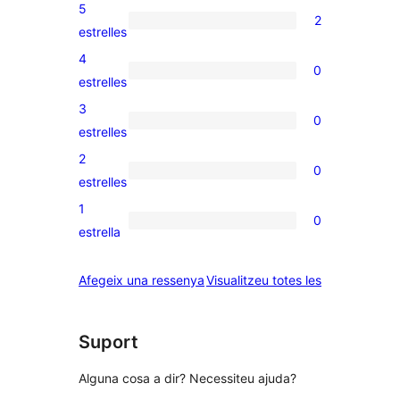
5
2
2
estrelles
valoracions
4
0
de
0
estrelles
5
valoracions
3
0
estrelles
de
0
estrelles
4
valoracions
2
0
estrelles
de
0
estrelles
3
valoracions
1
0
estrelles
de
0
estrella
2
valoracions
estrelles
de
ressenyes
Afegeix una ressenya
Visualitzeu totes les
1
estrelles
Suport
Alguna cosa a dir? Necessiteu ajuda?