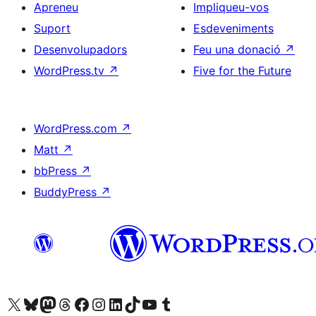
Apreneu
Impliqueu-vos
Suport
Esdeveniments
Desenvolupadors
Feu una donació
↗
WordPress.tv
↗
Five for the Future
WordPress.com
↗
Matt
↗
bbPress
↗
BuddyPress
↗
Visiteu el nostre compte X (abans Twitter)
Visiteu el nostre compte de Bluesky
Visiteu el nostre compte al Mastodon
Visiteu el nostre compte de Threads
Visiteu la nostra pàgina al Facebook
Visiteu el nostre compte d'Instagram
Visiteu el nostre compte de LinkedIn
Visiteu el nostre compte de TikTok
Visiteu el nostre canal al YouTube
Visiteu el nostre compte de Tumblr