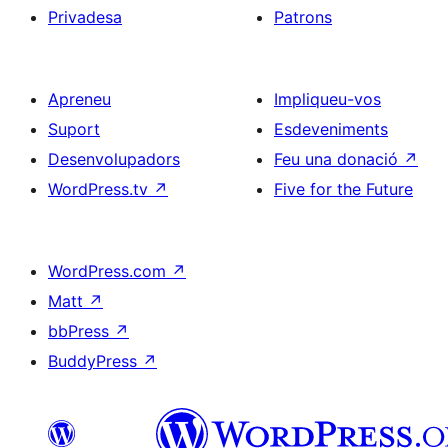
Privadesa
Patrons
Apreneu
Impliqueu-vos
Suport
Esdeveniments
Desenvolupadors
Feu una donació
↗
WordPress.tv
↗
Five for the Future
WordPress.com
↗
Matt
↗
bbPress
↗
BuddyPress
↗