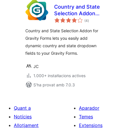
Country and State
Selection Addon
puntuacions
for Gravity Forms
(4
)
totals
Country and State Selection Addon for
Gravity Forms lets you easily add
dynamic country and state dropdown
fields to your Gravity Forms.
JC
1.000+ instal·lacions actives
S'ha provat amb 7.0.3
Quant a
Aparador
Notícies
Temes
Allotjament
Extensions