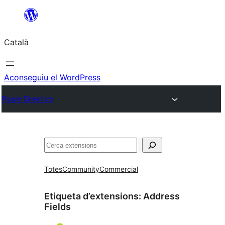
Vés
al
Català
contingut
Aconseguiu el WordPress
Plugin Directory
Cerca
Totes
Community
Commercial
Etiqueta d’extensions:
Address
Fields