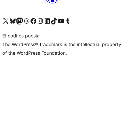
Visiteu el nostre compte X (abans Twitter)
Visiteu el nostre compte de Bluesky
Visiteu el nostre compte al Mastodon
Visiteu el nostre compte de Threads
Visiteu la nostra pàgina al Facebook
Visiteu el nostre compte d'Instagram
Visiteu el nostre compte de LinkedIn
Visiteu el nostre compte de TikTok
Visiteu el nostre canal al YouTube
Visiteu el nostre compte de Tumblr
El codi és poesia.
The WordPress® trademark is the intellectual property
of the WordPress Foundation.