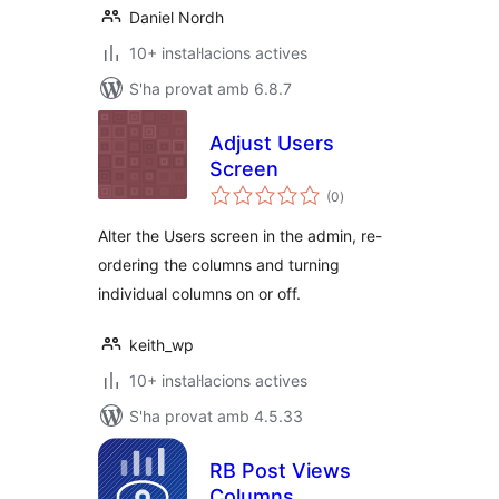
Daniel Nordh
10+ instal·lacions actives
S'ha provat amb 6.8.7
Adjust Users
Screen
puntuacions
(0
)
totals
Alter the Users screen in the admin, re-
ordering the columns and turning
individual columns on or off.
keith_wp
10+ instal·lacions actives
S'ha provat amb 4.5.33
RB Post Views
Columns