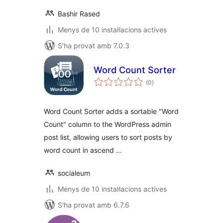
Bashir Rased
Menys de 10 instal·lacions actives
S'ha provat amb 7.0.3
Word Count Sorter
puntuacions
(0
)
totals
Word Count Sorter adds a sortable "Word
Count" column to the WordPress admin
post list, allowing users to sort posts by
word count in ascend …
socialeum
Menys de 10 instal·lacions actives
S'ha provat amb 6.7.6