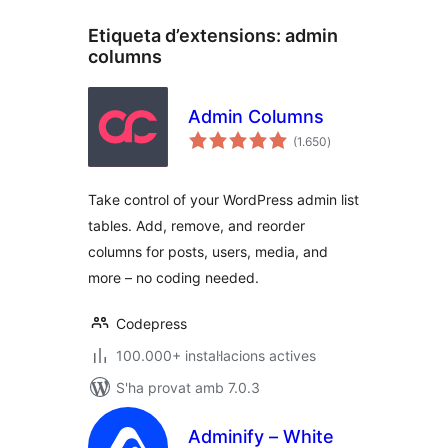
Etiqueta d’extensions:
admin
columns
Admin Columns
puntuacions
(1.650
)
totals
Take control of your WordPress admin list
tables. Add, remove, and reorder
columns for posts, users, media, and
more – no coding needed.
Codepress
100.000+ instal·lacions actives
S'ha provat amb 7.0.3
Adminify – White