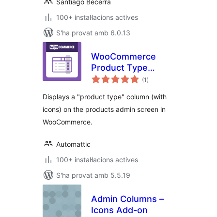
Santiago Becerra
100+ instal·lacions actives
S'ha provat amb 6.0.13
WooCommerce
Product Type
puntuacions
Column
(1
)
totals
Displays a "product type" column (with
icons) on the products admin screen in
WooCommerce.
Automattic
100+ instal·lacions actives
S'ha provat amb 5.5.19
Admin Columns –
Icons Add-on