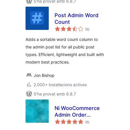
S'ha provat amb 6.8.7
Post Admin Word
Count
puntuacions
(6
)
totals
Adds a sortable word count column to
the admin post list for all public post
types. Efficient, lightweight and built with
modern best practices.
Jon Bishop
2.000+ instal·lacions actives
S'ha provat amb 6.8.7
Ni WooCommerce
Admin Order
puntuacions
Columns
(6
)
totals