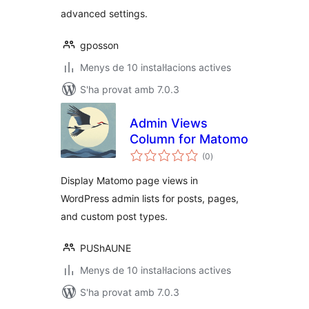
advanced settings.
gposson
Menys de 10 instal·lacions actives
S'ha provat amb 7.0.3
Admin Views
Column for Matomo
puntuacions
(0
)
totals
Display Matomo page views in
WordPress admin lists for posts, pages,
and custom post types.
PUShAUNE
Menys de 10 instal·lacions actives
S'ha provat amb 7.0.3