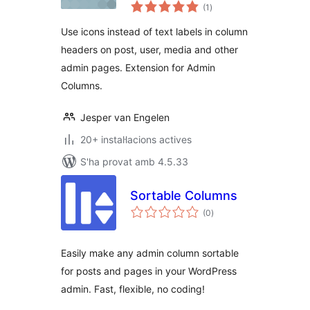
puntuacions
(1
)
totals
Use icons instead of text labels in column
headers on post, user, media and other
admin pages. Extension for Admin
Columns.
Jesper van Engelen
20+ instal·lacions actives
S'ha provat amb 4.5.33
Sortable Columns
puntuacions
(0
)
totals
Easily make any admin column sortable
for posts and pages in your WordPress
admin. Fast, flexible, no coding!