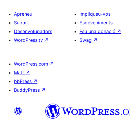
Apreneu
Impliqueu-vos
Suport
Esdeveniments
Desenvolupadors
Feu una donació
↗
WordPress.tv
↗
Swag
↗
WordPress.com
↗
Matt
↗
bbPress
↗
BuddyPress
↗