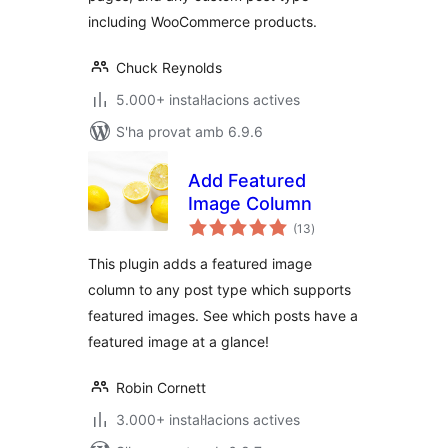
including WooCommerce products.
Chuck Reynolds
5.000+ instal·lacions actives
S'ha provat amb 6.9.6
Add Featured
Image Column
puntuacions
(13
)
totals
This plugin adds a featured image
column to any post type which supports
featured images. See which posts have a
featured image at a glance!
Robin Cornett
3.000+ instal·lacions actives