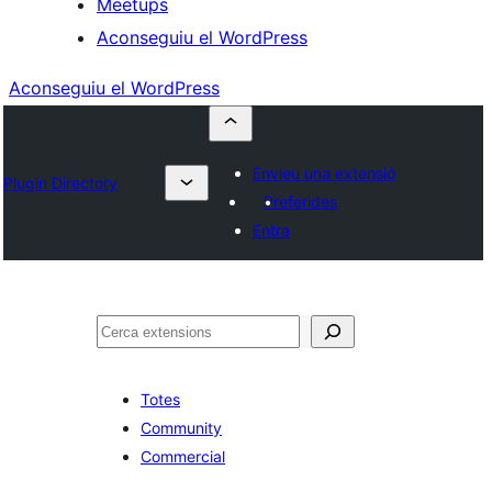
Meetups
Aconseguiu el WordPress
Aconseguiu el WordPress
Envieu una extensió
Plugin Directory
Preferides
Entra
Cerca
Totes
Community
Commercial