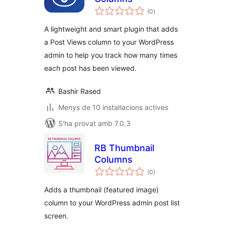
puntuacions
(0
)
totals
A lightweight and smart plugin that adds
a Post Views column to your WordPress
admin to help you track how many times
each post has been viewed.
Bashir Rased
Menys de 10 instal·lacions actives
S'ha provat amb 7.0.3
RB Thumbnail
Columns
puntuacions
(0
)
totals
Adds a thumbnail (featured image)
column to your WordPress admin post list
screen.