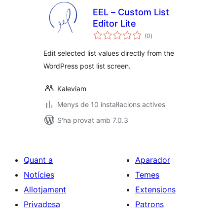
EEL – Custom List
Editor Lite
puntuacions
(0
)
totals
Edit selected list values directly from the
WordPress post list screen.
Kaleviam
Menys de 10 instal·lacions actives
S'ha provat amb 7.0.3
Quant a
Aparador
Notícies
Temes
Allotjament
Extensions
Privadesa
Patrons