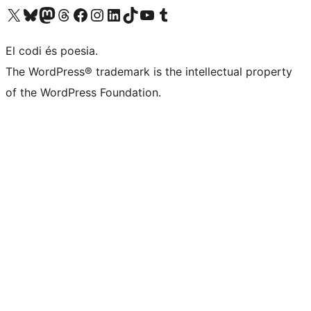
Visiteu el nostre compte X (abans Twitter)
Visiteu el nostre compte de Bluesky
Visiteu el nostre compte al Mastodon
Visiteu el nostre compte de Threads
Visiteu la nostra pàgina al Facebook
Visiteu el nostre compte d'Instagram
Visiteu el nostre compte de LinkedIn
Visiteu el nostre compte de TikTok
Visiteu el nostre canal al YouTube
Visiteu el nostre compte de Tumblr
El codi és poesia.
The WordPress® trademark is the intellectual property
of the WordPress Foundation.