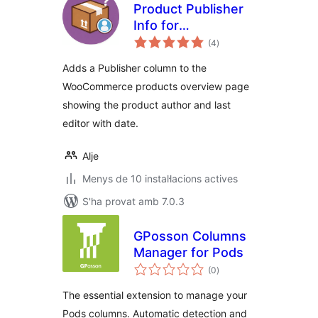
Product Publisher
Info for
puntuacions
WooCommerce
(4
)
totals
Adds a Publisher column to the
WooCommerce products overview page
showing the product author and last
editor with date.
Alje
Menys de 10 instal·lacions actives
S'ha provat amb 7.0.3
GPosson Columns
Manager for Pods
puntuacions
(0
)
totals
The essential extension to manage your
Pods columns. Automatic detection and