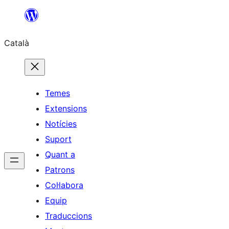
Vés
al
Català
contingut
Temes
Extensions
Notícies
Suport
Quant a
Patrons
Col·labora
Equip
Traduccions