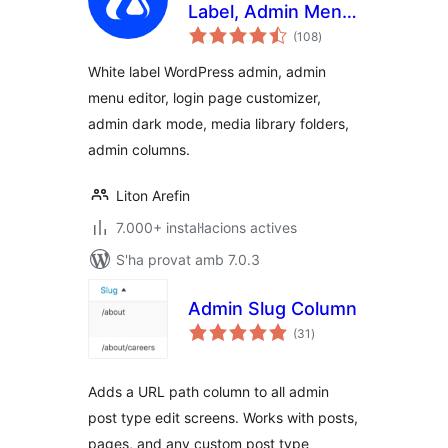
Label, Admin Menu
puntuacions
Editor, Login
(108
)
totals
Customizer
White label WordPress admin, admin
menu editor, login page customizer,
admin dark mode, media library folders,
admin columns.
Liton Arefin
7.000+ instal·lacions actives
S'ha provat amb 7.0.3
Admin Slug Column
puntuacions
(31
)
totals
Adds a URL path column to all admin
post type edit screens. Works with posts,
pages, and any custom post type