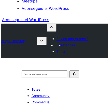
Meetups
Aconseguiu el WordPress
Aconseguiu el WordPress
Envieu una extensió
Plugin Directory
Preferides
Entra
Cerca
Totes
Community
Commercial