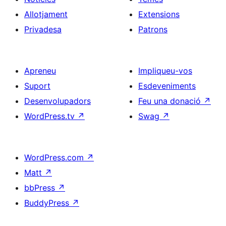
Allotjament
Extensions
Privadesa
Patrons
Apreneu
Impliqueu-vos
Suport
Esdeveniments
Desenvolupadors
Feu una donació
↗
WordPress.tv
↗
Swag
↗
WordPress.com
↗
Matt
↗
bbPress
↗
BuddyPress
↗