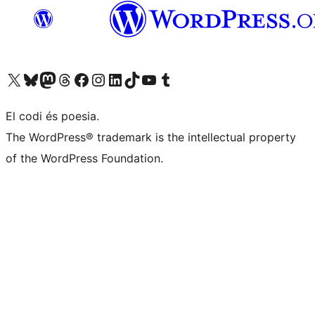
Visiteu el nostre compte X (abans Twitter)
Visiteu el nostre compte de Bluesky
Visiteu el nostre compte al Mastodon
Visiteu el nostre compte de Threads
Visiteu la nostra pàgina al Facebook
Visiteu el nostre compte d'Instagram
Visiteu el nostre compte de LinkedIn
Visiteu el nostre compte de TikTok
Visiteu el nostre canal al YouTube
Visiteu el nostre compte de Tumblr
El codi és poesia.
The WordPress® trademark is the intellectual property
of the WordPress Foundation.