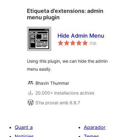
Etiqueta d’extensions:
admin
menu plugin
Hide Admin Menu
puntuacions
(13
)
totals
Using this plugin, we can hide the admin
menu easily.
Bhavin Thummar
20.000+ instal·lacions actives
S'ha provat amb 6.8.7
Quant a
Aparador
Notícies
Temes