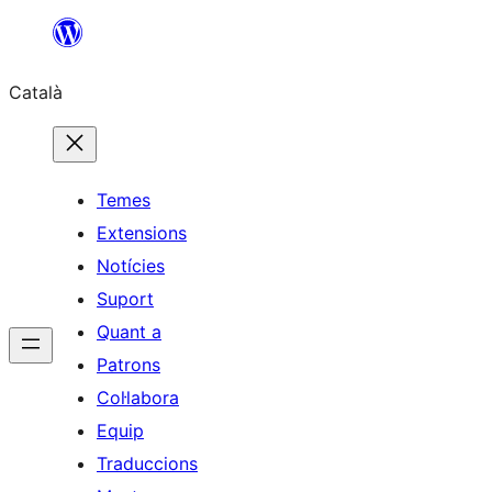
Vés
al
Català
contingut
Temes
Extensions
Notícies
Suport
Quant a
Patrons
Col·labora
Equip
Traduccions