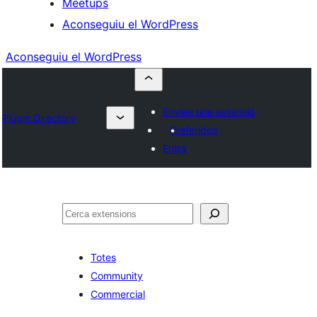
Meetups
Aconseguiu el WordPress
Aconseguiu el WordPress
Envieu una extensió
Plugin Directory
Preferides
Entra
Cerca
Totes
Community
Commercial