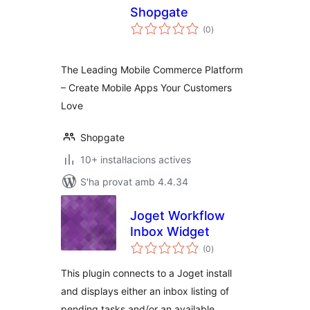
Shopgate
puntuacions
(0
)
totals
The Leading Mobile Commerce Platform
– Create Mobile Apps Your Customers
Love
Shopgate
10+ instal·lacions actives
S'ha provat amb 4.4.34
Joget Workflow
Inbox Widget
puntuacions
(0
)
totals
This plugin connects to a Joget install
and displays either an inbox listing of
pending tasks and/or an available