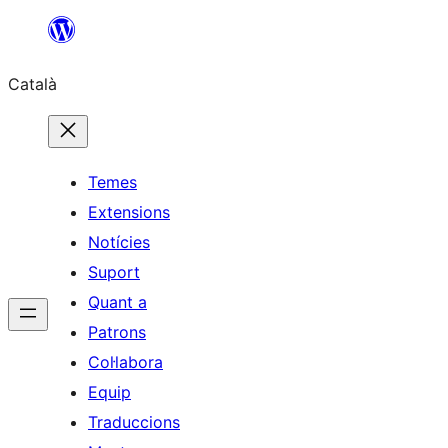
Vés
al
Català
contingut
Temes
Extensions
Notícies
Suport
Quant a
Patrons
Col·labora
Equip
Traduccions