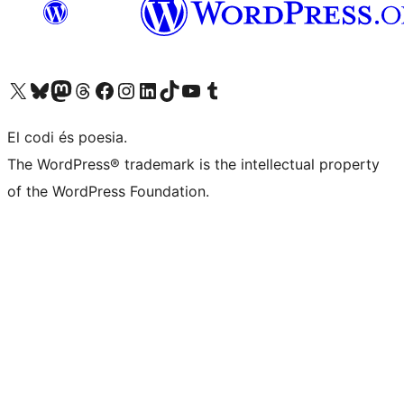
Visiteu el nostre compte X (abans Twitter)
Visiteu el nostre compte de Bluesky
Visiteu el nostre compte al Mastodon
Visiteu el nostre compte de Threads
Visiteu la nostra pàgina al Facebook
Visiteu el nostre compte d'Instagram
Visiteu el nostre compte de LinkedIn
Visiteu el nostre compte de TikTok
Visiteu el nostre canal al YouTube
Visiteu el nostre compte de Tumblr
El codi és poesia.
The WordPress® trademark is the intellectual property
of the WordPress Foundation.