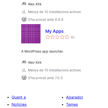
Alex Kirk
Menys de 10 instal·lacions actives
S'ha provat amb 6.6.6
My Apps
puntuacions
(0
)
totals
A WordPress app launcher.
Alex Kirk
Menys de 10 instal·lacions actives
S'ha provat amb 7.0.3
Quant a
Aparador
Notícies
Temes