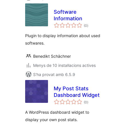
Software
Information
puntuacions
(0
)
totals
Plugin to display information about used
softwares.
Benedikt Schächner
Menys de 10 instal·lacions actives
S'ha provat amb 6.5.9
My Post Stats
Dashboard Widget
puntuacions
(0
)
totals
A WordPress dashboard widget to
display your own post stats.