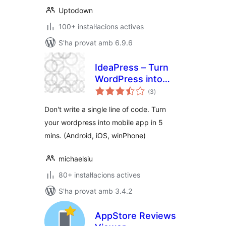
Uptodown
100+ instal·lacions actives
S'ha provat amb 6.9.6
IdeaPress – Turn
WordPress into
puntuacions
Mobile Apps
(3
)
totals
(Android, iPhone,
Don't write a single line of code. Turn
WinPhone)
your wordpress into mobile app in 5
mins. (Android, iOS, winPhone)
michaelsiu
80+ instal·lacions actives
S'ha provat amb 3.4.2
AppStore Reviews