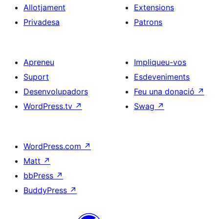
Allotjament
Extensions
Privadesa
Patrons
Apreneu
Impliqueu-vos
Suport
Esdeveniments
Desenvolupadors
Feu una donació
↗
WordPress.tv
↗
Swag
↗
WordPress.com
↗
Matt
↗
bbPress
↗
BuddyPress
↗