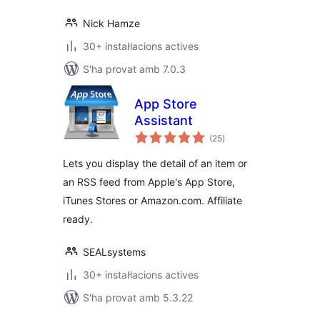
Nick Hamze
30+ instal·lacions actives
S'ha provat amb 7.0.3
App Store
Assistant
puntuacions
(25
)
totals
Lets you display the detail of an item or
an RSS feed from Apple's App Store,
iTunes Stores or Amazon.com. Affiliate
ready.
SEALsystems
30+ instal·lacions actives
S'ha provat amb 5.3.22