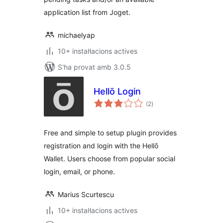
application list from Joget.
michaelyap
10+ instal·lacions actives
S'ha provat amb 3.0.5
Hellō Login
puntuacions
(2
)
totals
Free and simple to setup plugin provides
registration and login with the Hellō
Wallet. Users choose from popular social
login, email, or phone.
Marius Scurtescu
10+ instal·lacions actives