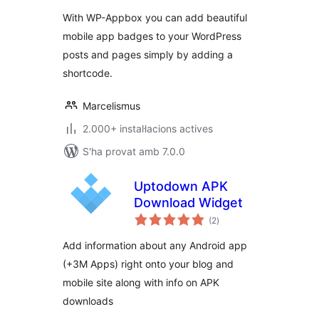
With WP-Appbox you can add beautiful
mobile app badges to your WordPress
posts and pages simply by adding a
shortcode.
Marcelismus
2.000+ instal·lacions actives
S'ha provat amb 7.0.0
Uptodown APK
Download Widget
puntuacions
(2
)
totals
Add information about any Android app
(+3M Apps) right onto your blog and
mobile site along with info on APK
downloads