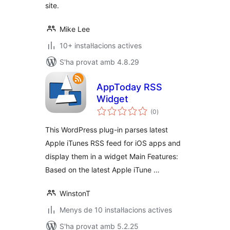
site.
Mike Lee
10+ instal·lacions actives
S'ha provat amb 4.8.29
AppToday RSS
Widget
puntuacions
(0
)
totals
This WordPress plug-in parses latest
Apple iTunes RSS feed for iOS apps and
display them in a widget Main Features:
Based on the latest Apple iTune …
WinstonT
Menys de 10 instal·lacions actives
S'ha provat amb 5.2.25