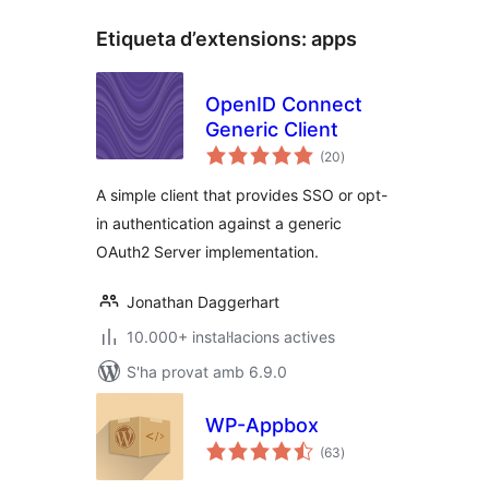
Etiqueta d’extensions:
apps
OpenID Connect
Generic Client
puntuacions
(20
)
totals
A simple client that provides SSO or opt-
in authentication against a generic
OAuth2 Server implementation.
Jonathan Daggerhart
10.000+ instal·lacions actives
S'ha provat amb 6.9.0
WP-Appbox
puntuacions
(63
)
totals