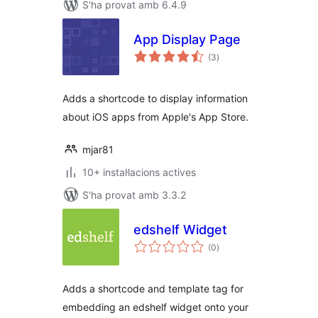
S'ha provat amb 6.4.9
App Display Page
puntuacions
(3
)
totals
Adds a shortcode to display information
about iOS apps from Apple's App Store.
mjar81
10+ instal·lacions actives
S'ha provat amb 3.3.2
edshelf Widget
puntuacions
(0
)
totals
Adds a shortcode and template tag for
embedding an edshelf widget onto your