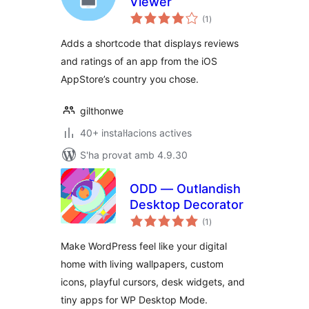
Viewer
puntuacions
(1
)
totals
Adds a shortcode that displays reviews
and ratings of an app from the iOS
AppStore’s country you chose.
gilthonwe
40+ instal·lacions actives
S'ha provat amb 4.9.30
ODD — Outlandish
Desktop Decorator
puntuacions
(1
)
totals
Make WordPress feel like your digital
home with living wallpapers, custom
icons, playful cursors, desk widgets, and
tiny apps for WP Desktop Mode.