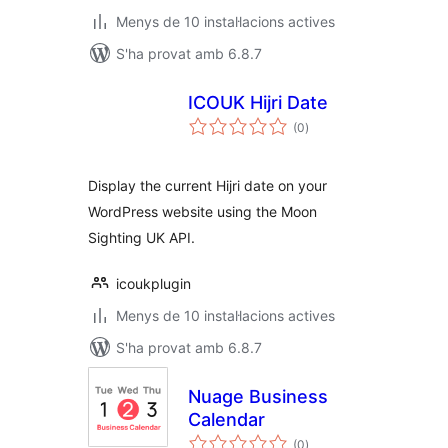
Menys de 10 instal·lacions actives
S'ha provat amb 6.8.7
ICOUK Hijri Date
puntuacions
(0
)
totals
Display the current Hijri date on your
WordPress website using the Moon
Sighting UK API.
icoukplugin
Menys de 10 instal·lacions actives
S'ha provat amb 6.8.7
Nuage Business
Calendar
puntuacions
(0
)