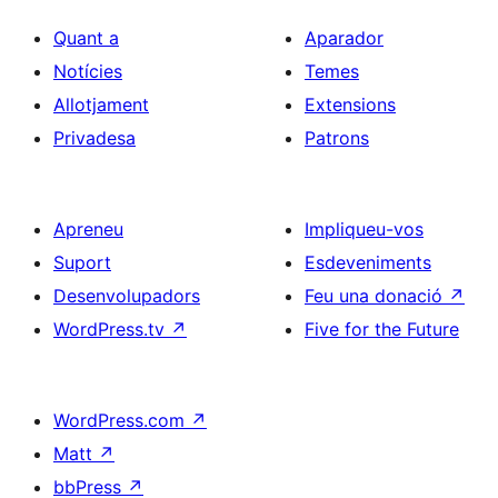
Quant a
Aparador
Notícies
Temes
Allotjament
Extensions
Privadesa
Patrons
Apreneu
Impliqueu-vos
Suport
Esdeveniments
Desenvolupadors
Feu una donació
↗
WordPress.tv
↗
Five for the Future
WordPress.com
↗
Matt
↗
bbPress
↗