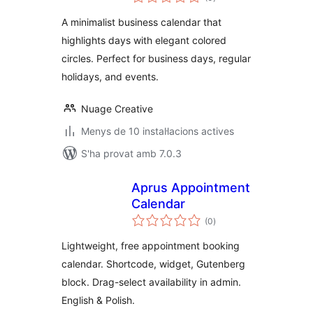
totals
A minimalist business calendar that
highlights days with elegant colored
circles. Perfect for business days, regular
holidays, and events.
Nuage Creative
Menys de 10 instal·lacions actives
S'ha provat amb 7.0.3
Aprus Appointment
Calendar
puntuacions
(0
)
totals
Lightweight, free appointment booking
calendar. Shortcode, widget, Gutenberg
block. Drag-select availability in admin.
English & Polish.