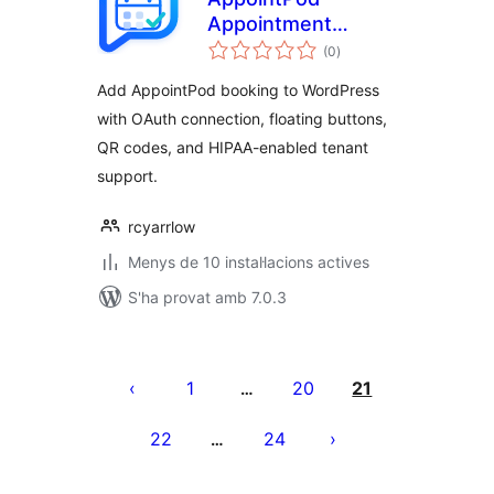
Appointment
puntuacions
Booking Launcher
(0
)
totals
Add AppointPod booking to WordPress
with OAuth connection, floating buttons,
QR codes, and HIPAA-enabled tenant
support.
rcyarrlow
Menys de 10 instal·lacions actives
S'ha provat amb 7.0.3
Paginació
de
1
20
21
…
les
22
24
…
entrades