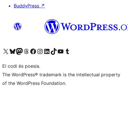
BuddyPress
↗
Visiteu el nostre compte X (abans Twitter)
Visiteu el nostre compte de Bluesky
Visiteu el nostre compte al Mastodon
Visiteu el nostre compte de Threads
Visiteu la nostra pàgina al Facebook
Visiteu el nostre compte d'Instagram
Visiteu el nostre compte de LinkedIn
Visiteu el nostre compte de TikTok
Visiteu el nostre canal al YouTube
Visiteu el nostre compte de Tumblr
El codi és poesia.
The WordPress® trademark is the intellectual property
of the WordPress Foundation.