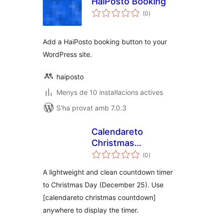
HaiPosto Booking
puntuacions
(0
)
totals
Add a HaiPosto booking button to your
WordPress site.
haiposto
Menys de 10 instal·lacions actives
S'ha provat amb 7.0.3
Calendareto
Christmas
puntuacions
Countdown
(0
)
totals
A lightweight and clean countdown timer
to Christmas Day (December 25). Use
[calendareto christmas countdown]
anywhere to display the timer.