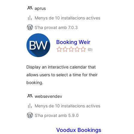
aprus
Menys de 10 instal·lacions actives
S'ha provat amb 7.0.3
Booking Weir
puntuacions
(0
)
totals
Display an interactive calendar that
allows users to select a time for their
booking.
websevendev
Menys de 10 instal·lacions actives
S'ha provat amb 5.9.0
Voodux Bookings