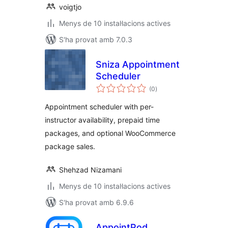
voigtjo
Menys de 10 instal·lacions actives
S'ha provat amb 7.0.3
Sniza Appointment
Scheduler
puntuacions
(0
)
totals
Appointment scheduler with per-
instructor availability, prepaid time
packages, and optional WooCommerce
package sales.
Shehzad Nizamani
Menys de 10 instal·lacions actives
S'ha provat amb 6.9.6
AppointPod