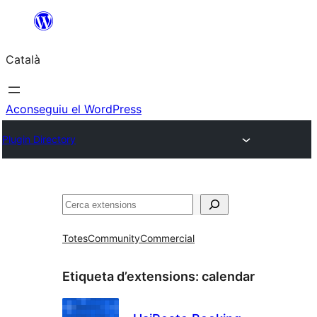
Vés
al
Català
contingut
Aconseguiu el WordPress
Plugin Directory
Cerca
Totes
Community
Commercial
Etiqueta d’extensions:
calendar