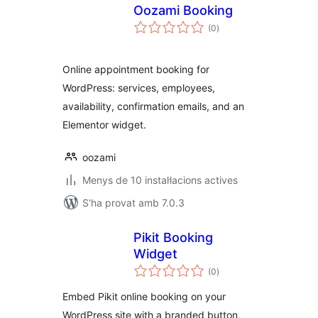
Oozami Booking
puntuacions
(0
)
totals
Online appointment booking for
WordPress: services, employees,
availability, confirmation emails, and an
Elementor widget.
oozami
Menys de 10 instal·lacions actives
S'ha provat amb 7.0.3
Pikit Booking
Widget
puntuacions
(0
)
totals
Embed Pikit online booking on your
WordPress site with a branded button,