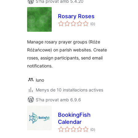
S'ha provat amb 5.4.20
Rosary Roses
puntuacions
(0
)
totals
Manage rosary prayer groups (Róże
Różańcowe) on parish websites. Create
roses, assign participants, send email
notifications.
luno
Menys de 10 instal·lacions actives
S'ha provat amb 6.9.6
BookingFish
Calendar
puntuacions
(0
)
totals