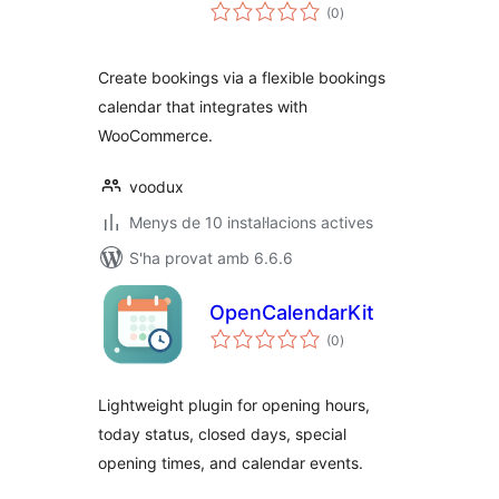
puntuacions
(0
)
totals
Create bookings via a flexible bookings
calendar that integrates with
WooCommerce.
voodux
Menys de 10 instal·lacions actives
S'ha provat amb 6.6.6
OpenCalendarKit
puntuacions
(0
)
totals
Lightweight plugin for opening hours,
today status, closed days, special
opening times, and calendar events.