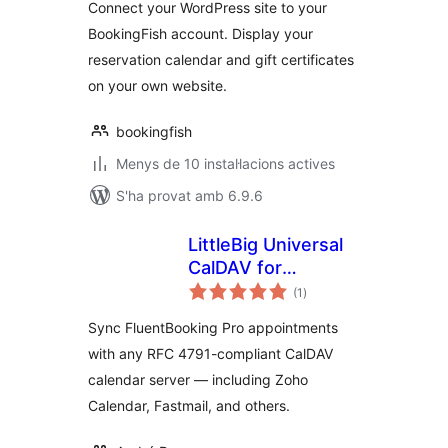
Connect your WordPress site to your
BookingFish account. Display your
reservation calendar and gift certificates
on your own website.
bookingfish
Menys de 10 instal·lacions actives
S'ha provat amb 6.9.6
LittleBig Universal
CalDAV for
puntuacions
FluentBooking
(1
)
totals
Sync FluentBooking Pro appointments
with any RFC 4791-compliant CalDAV
calendar server — including Zoho
Calendar, Fastmail, and others.