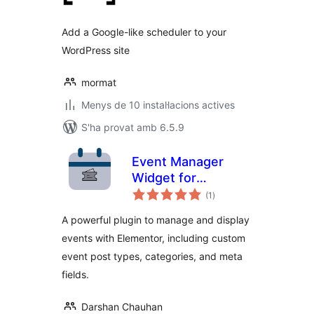
Add a Google-like scheduler to your
WordPress site
mormat
Menys de 10 instal·lacions actives
S'ha provat amb 6.5.9
Event Manager
Widget for
puntuacions
Elementor
(1
)
totals
A powerful plugin to manage and display
events with Elementor, including custom
event post types, categories, and meta
fields.
Darshan Chauhan