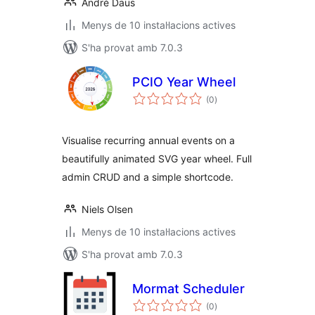
André Daus
Menys de 10 instal·lacions actives
S'ha provat amb 7.0.3
PCIO Year Wheel
puntuacions
(0
)
totals
Visualise recurring annual events on a
beautifully animated SVG year wheel. Full
admin CRUD and a simple shortcode.
Niels Olsen
Menys de 10 instal·lacions actives
S'ha provat amb 7.0.3
Mormat Scheduler
puntuacions
(0
)
totals