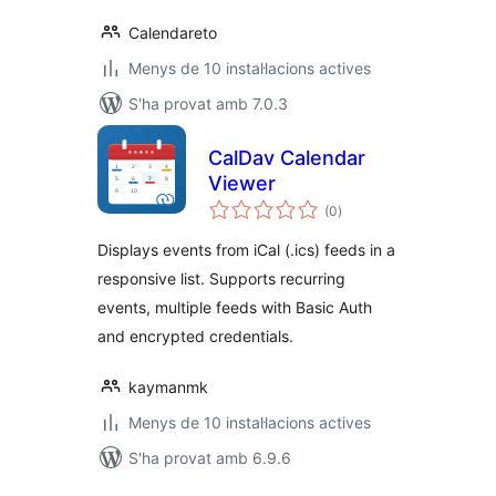
Calendareto
Menys de 10 instal·lacions actives
S'ha provat amb 7.0.3
CalDav Calendar
Viewer
puntuacions
(0
)
totals
Displays events from iCal (.ics) feeds in a
responsive list. Supports recurring
events, multiple feeds with Basic Auth
and encrypted credentials.
kaymanmk
Menys de 10 instal·lacions actives
S'ha provat amb 6.9.6