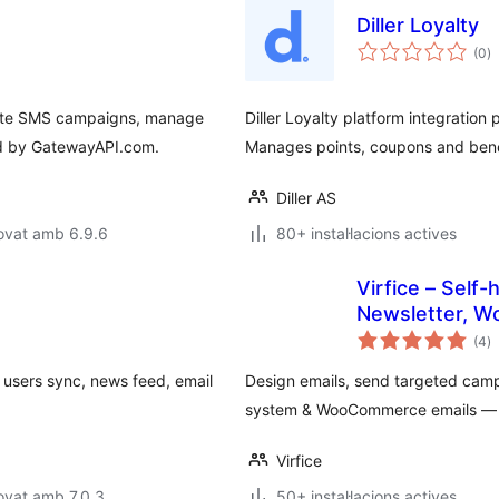
Diller Loyalty
p
(0
)
to
eate SMS campaigns, manage
Diller Loyalty platform integratio
ed by GatewayAPI.com.
Manages points, coupons and benef
Diller AS
ovat amb 6.9.6
80+ instal·lacions actives
Virfice – Self
Newsletter, W
p
More
(4
)
to
 users sync, news feed, email
Design emails, send targeted ca
system & WooCommerce emails — al
Virfice
ovat amb 7.0.3
50+ instal·lacions actives