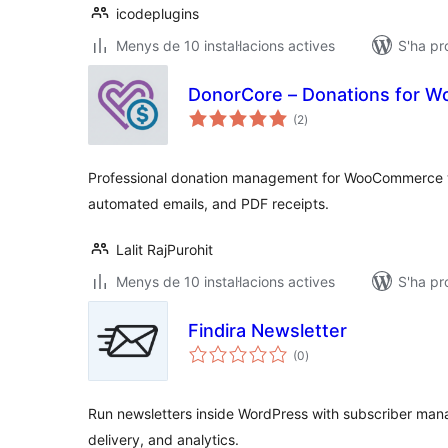
icodeplugins
Menys de 10 instal·lacions actives
S'ha pr
DonorCore – Donations for
puntuacions
(2
)
totals
Professional donation management for WooCommerce w
automated emails, and PDF receipts.
Lalit RajPurohit
Menys de 10 instal·lacions actives
S'ha pr
Findira Newsletter
puntuacions
(0
)
totals
Run newsletters inside WordPress with subscriber ma
delivery, and analytics.