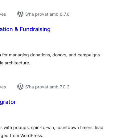
ves
S'ha provat amb 6.7.6
ation & Fundraising
untuacions
tals
 for managing donations, donors, and campaigns
e architecture.
ves
S'ha provat amb 7.0.3
egrator
untuacions
tals
ers with popups, spin-to-win, countdown timers, lead
aged from WordPress.