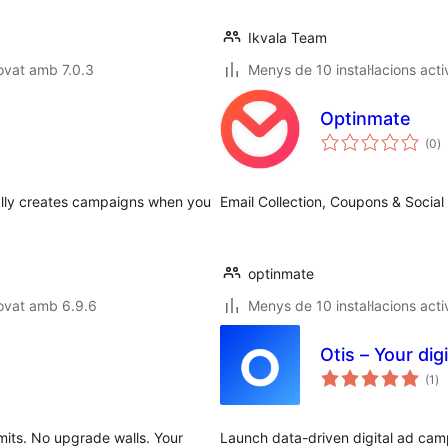
Ikvala Team
ovat amb 7.0.3
Menys de 10 instal·lacions acti
Optinmate
p
(0
)
to
lly creates campaigns when you
Email Collection, Coupons & Social
optinmate
ovat amb 6.9.6
Menys de 10 instal·lacions acti
Otis – Your dig
pu
(1
)
to
mits. No upgrade walls. Your
Launch data-driven digital ad ca