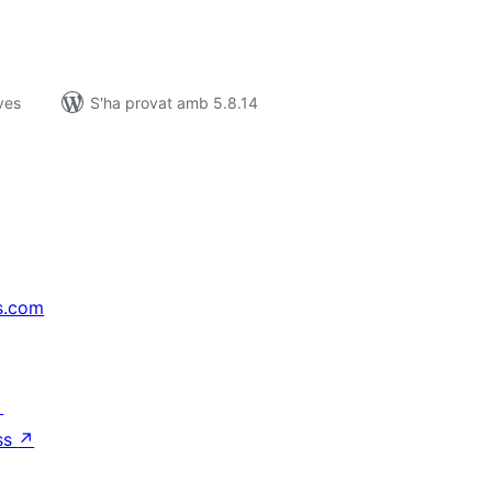
ves
S'ha provat amb 5.8.14
s.com
↗
ss
↗