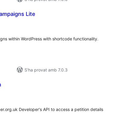
ampaigns Lite
untuacions
tals
gns within WordPress with shortcode functionality.
S'ha provat amb 7.0.3
n
untuacions
tals
r.org.uk Developer's API to access a petition details