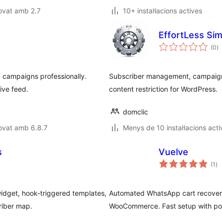
ovat amb 2.7
10+ instal·lacions actives
EffortLess Sim
p
(0
)
to
g campaigns professionally.
Subscriber management, campaigns
ive feed.
content restriction for WordPress.
domclic
ovat amb 6.8.7
Menys de 10 instal·lacions acti
s
Vuelve
pu
(1
)
to
widget, hook-triggered templates,
Automated WhatsApp cart recover
riber map.
WooCommerce. Fast setup with pow