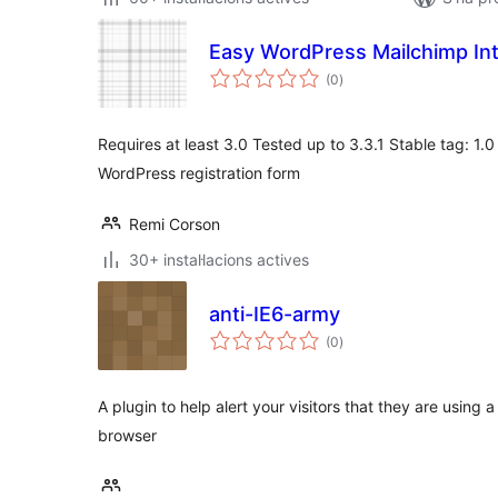
Easy WordPress Mailchimp Int
puntuacions
(0
)
totals
Requires at least 3.0 Tested up to 3.3.1 Stable tag: 1
WordPress registration form
Remi Corson
30+ instal·lacions actives
anti-IE6-army
puntuacions
(0
)
totals
A plugin to help alert your visitors that they are usin
browser