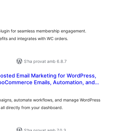
untuacions
tals
n plugin for seamless membership engagement.
its and integrates with WC orders.
S'ha provat amb 6.8.7
-hosted Email Marketing for WordPress,
ooCommerce Emails, Automation, and
untuacions
tals
mpaigns, automate workflows, and manage WordPress
l directly from your dashboard.
S'ha provat amb 7.0.3