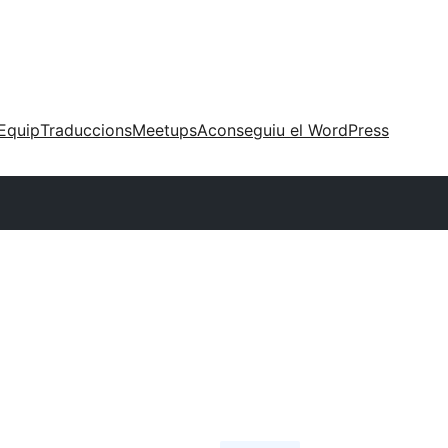
Equip
Traduccions
Meetups
Aconseguiu el WordPress