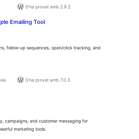
S'ha provat amb 2.9.2
ple Emailing Tool
untuacions
tals
, follow-up sequences, open/click tracking, and
ves
S'ha provat amb 7.0.3
ntuacions
tals
y, campaigns, and customer messaging for
erful marketing tools.