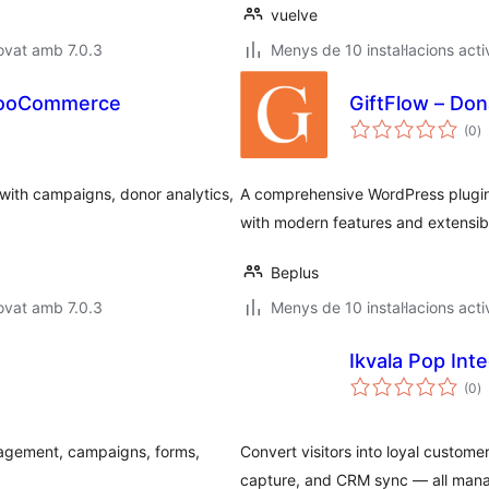
vuelve
ovat amb 7.0.3
Menys de 10 instal·lacions acti
 WooCommerce
GiftFlow – Don
p
(0
)
to
ith campaigns, donor analytics,
A comprehensive WordPress plugin
with modern features and extensibl
Beplus
ovat amb 7.0.3
Menys de 10 instal·lacions acti
Ikvala Pop Int
p
(0
)
to
nagement, campaigns, forms,
Convert visitors into loyal custom
capture, and CRM sync — all man