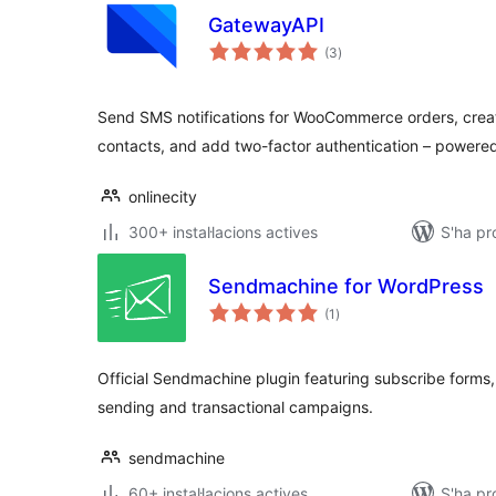
GatewayAPI
puntuacions
(3
)
totals
Send SMS notifications for WooCommerce orders, cr
contacts, and add two-factor authentication – power
onlinecity
300+ instal·lacions actives
S'ha pr
Sendmachine for WordPress
puntuacions
(1
)
totals
Official Sendmachine plugin featuring subscribe forms,
sending and transactional campaigns.
sendmachine
60+ instal·lacions actives
S'ha pr