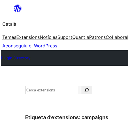
Vés
al
Català
contingut
Temes
Extensions
Notícies
Suport
Quant a
Patrons
Col·labora
Aconseguiu el WordPress
Plugin Directory
Cerca
Etiqueta d’extensions:
campaigns