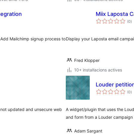
egration
Miix Laposta C
p
(0
)
to
.0 Add Mailchimp signup process to
Display your Laposta email campai
Fred Klopper
10+ instal·lacions actives
Louder petitio
p
(0
)
to
g a not updated and unsecure web
A widget/plugin that uses the Loude
and form from a Louder campaign
Adam Sargant