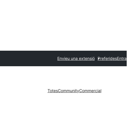
Envieu una extensió
Preferides
Entra
Totes
Community
Commercial