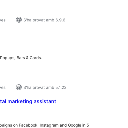
ves
S'ha provat amb 6.9.6
untuacions
tals
 Popups, Bars & Cards.
ves
S'ha provat amb 5.1.23
ital marketing assistant
ntuacions
tals
mpaigns on Facebook, Instagram and Google in 5