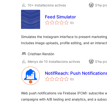
10+ instal·lacions actives
S'ha pr
Feed Simulator
puntuacions
(0
)
totals
Simulates the Instagram interface to present marketin
Includes image uploads, profile editing, and an interact
Cristhian Rendón
Menys de 10 instal·lacions actives
S'ha pr
NotifReach: Push Notification
puntuacions
(0
)
totals
Web push notifications via Firebase (FCM): subscribe 
campaigns with A/B testing and analytics, and a subsc