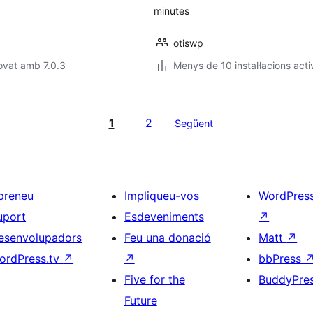
minutes
otiswp
ovat amb 7.0.3
Menys de 10 instal·lacions acti
1
2
Següent
preneu
Impliqueu-vos
WordPres
uport
Esdeveniments
↗
esenvolupadors
Feu una donació
Matt
↗
ordPress.tv
↗
↗
bbPress
Five for the
BuddyPre
Future