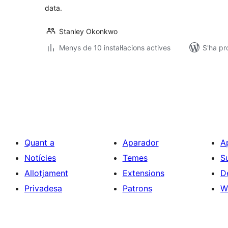
data.
Stanley Okonkwo
Menys de 10 instal·lacions actives
S'ha pr
Paginació
de
les
entrades
Quant a
Aparador
A
Notícies
Temes
S
Allotjament
Extensions
D
Privadesa
Patrons
W