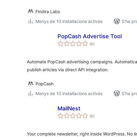
Findira Labs
Menys de 10 instal·lacions actives
S'ha pr
PopCash Advertise Tool
puntuacions
(0
)
totals
Automate PopCash advertising campaigns. Automatica
publish articles via direct API integration.
PopCash
Menys de 10 instal·lacions actives
S'ha pr
MailNest
puntuacions
(0
)
totals
Your complete newsletter, right inside WordPress. No li