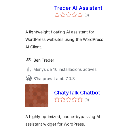
Treder AI Assistant
puntuacions
(0
)
totals
A lightweight floating AI assistant for
WordPress websites using the WordPress
AI Client.
Ben Treder
Menys de 10 instal·lacions actives
S'ha provat amb 7.0.3
ChatyTalk Chatbot
puntuacions
(0
)
totals
A highly optimized, cache-bypassing AI
assistant widget for WordPress,