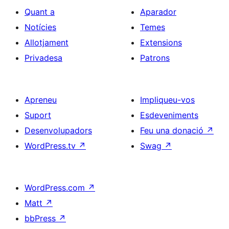
Quant a
Aparador
Notícies
Temes
Allotjament
Extensions
Privadesa
Patrons
Apreneu
Impliqueu-vos
Suport
Esdeveniments
Desenvolupadors
Feu una donació
↗
WordPress.tv
↗
Swag
↗
WordPress.com
↗
Matt
↗
bbPress
↗