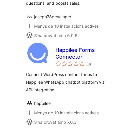
questions, and boosts sales.
joseph78developer
Menys de 10 instal·lacions actives
S'ha provat amb 6.9.6
Happilee Forms
Connector
puntuacions
(0
)
totals
Connect WordPress contact forms to
Happilee WhatsApp chatbot platform via
API integration.
happilee
Menys de 10 instal·lacions actives
S'ha provat amb 7.0.3