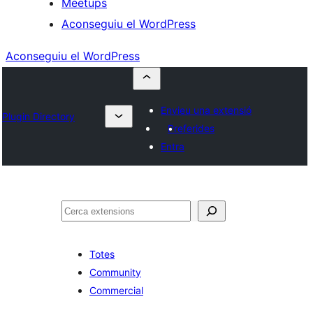
Meetups
Aconseguiu el WordPress
Aconseguiu el WordPress
Envieu una extensió
Plugin Directory
Preferides
Entra
Cerca
Totes
Community
Commercial