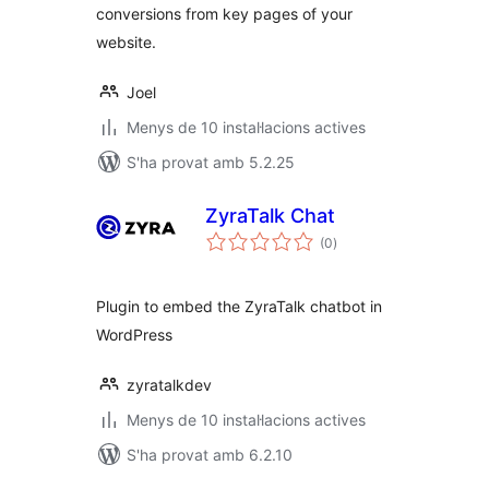
conversions from key pages of your
website.
Joel
Menys de 10 instal·lacions actives
S'ha provat amb 5.2.25
ZyraTalk Chat
puntuacions
(0
)
totals
Plugin to embed the ZyraTalk chatbot in
WordPress
zyratalkdev
Menys de 10 instal·lacions actives
S'ha provat amb 6.2.10