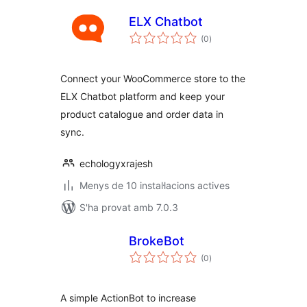
ELX Chatbot
puntuacions
(0
)
totals
Connect your WooCommerce store to the
ELX Chatbot platform and keep your
product catalogue and order data in
sync.
echologyxrajesh
Menys de 10 instal·lacions actives
S'ha provat amb 7.0.3
BrokeBot
puntuacions
(0
)
totals
A simple ActionBot to increase