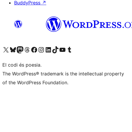
BuddyPress
↗
Visiteu el nostre compte X (abans Twitter)
Visiteu el nostre compte de Bluesky
Visiteu el nostre compte al Mastodon
Visiteu el nostre compte de Threads
Visiteu la nostra pàgina al Facebook
Visiteu el nostre compte d'Instagram
Visiteu el nostre compte de LinkedIn
Visiteu el nostre compte de TikTok
Visiteu el nostre canal al YouTube
Visiteu el nostre compte de Tumblr
El codi és poesia.
The WordPress® trademark is the intellectual property
of the WordPress Foundation.