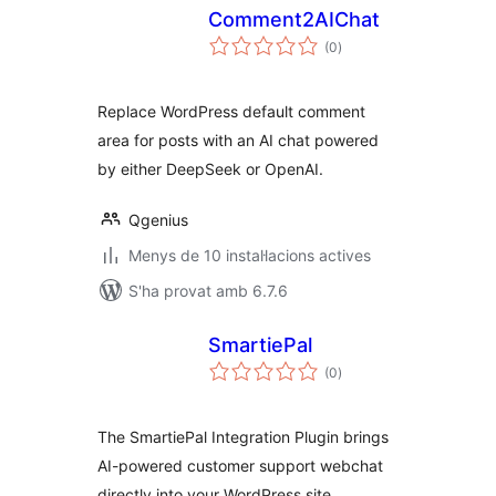
Comment2AIChat
puntuacions
(0
)
totals
Replace WordPress default comment
area for posts with an AI chat powered
by either DeepSeek or OpenAI.
Qgenius
Menys de 10 instal·lacions actives
S'ha provat amb 6.7.6
SmartiePal
puntuacions
(0
)
totals
The SmartiePal Integration Plugin brings
AI-powered customer support webchat
directly into your WordPress site.