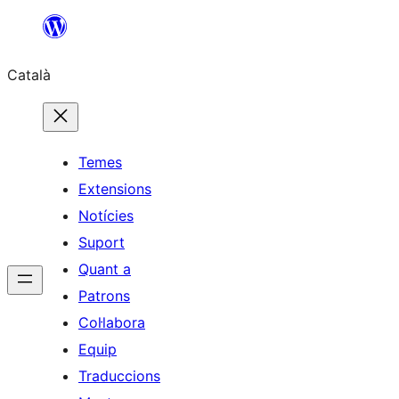
Vés
al
Català
contingut
Temes
Extensions
Notícies
Suport
Quant a
Patrons
Col·labora
Equip
Traduccions