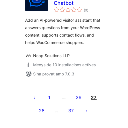
Chatbot
puntuacions
(0
)
totals
Add an AI-powered visitor assistant that
answers questions from your WordPress
content, supports contact flows, and
helps WooCommerce shoppers.
Ncap Solutions LLP
Menys de 10 instal·lacions actives
S'ha provat amb 7.0.3
Paginació
de
1
26
27
…
les
28
37
…
entrades