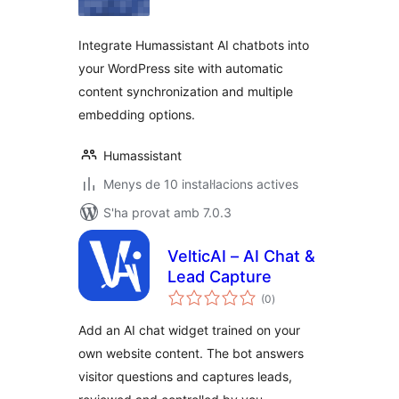
Integrate Humassistant AI chatbots into
your WordPress site with automatic
content synchronization and multiple
embedding options.
Humassistant
Menys de 10 instal·lacions actives
S'ha provat amb 7.0.3
VelticAI – AI Chat &
Lead Capture
puntuacions
(0
)
totals
Add an AI chat widget trained on your
own website content. The bot answers
visitor questions and captures leads,