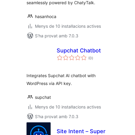
seamlessly powered by ChatyTalk.
hasanhoca
Menys de 10 instal·lacions actives
S'ha provat amb 7.0.3
Supchat Chatbot
puntuacions
(0
)
totals
Integrates Supchat AI chatbot with
WordPress via API key.
supchat
Menys de 10 instal·lacions actives
S'ha provat amb 7.0.3
Site Intent – Super