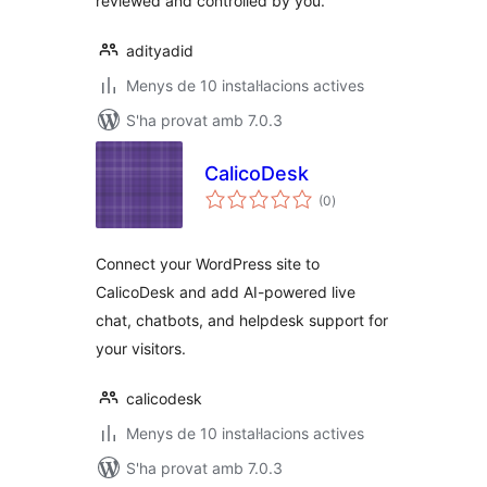
reviewed and controlled by you.
adityadid
Menys de 10 instal·lacions actives
S'ha provat amb 7.0.3
CalicoDesk
puntuacions
(0
)
totals
Connect your WordPress site to
CalicoDesk and add AI-powered live
chat, chatbots, and helpdesk support for
your visitors.
calicodesk
Menys de 10 instal·lacions actives
S'ha provat amb 7.0.3