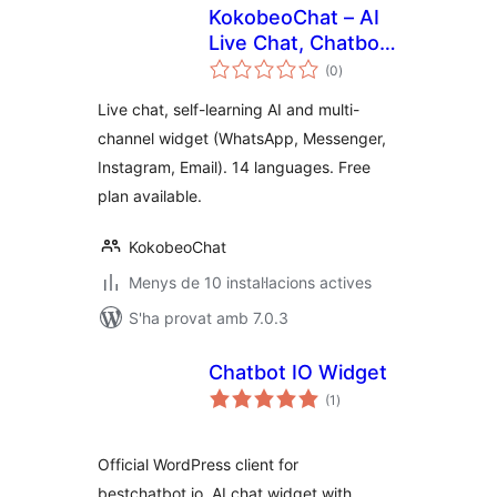
KokobeoChat – AI
Live Chat, Chatbot
puntuacions
& Multi-Channel
(0
)
totals
Support Widget
Live chat, self-learning AI and multi-
channel widget (WhatsApp, Messenger,
Instagram, Email). 14 languages. Free
plan available.
KokobeoChat
Menys de 10 instal·lacions actives
S'ha provat amb 7.0.3
Chatbot IO Widget
puntuacions
(1
)
totals
Official WordPress client for
bestchatbot.io. AI chat widget with