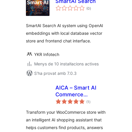
SmartAI Search
puntuacions
(0
)
totals
SmartAI Search AI system using OpenAI
embeddings with local database vector
store and frontend chat interface.
YKR Infotech
Menys de 10 instal·lacions actives
S'ha provat amb 7.0.3
AICA – Smart AI
Commerce
puntuacions
Assistant
(1
)
totals
Transform your WooCommerce store with
an intelligent AI shopping assistant that
helps customers find products, answers