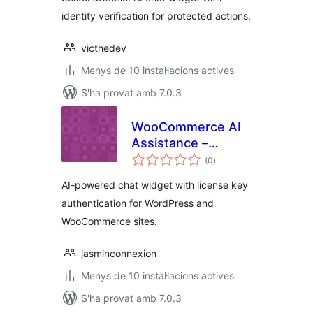
identity verification for protected actions.
victhedev
Menys de 10 instal·lacions actives
S'ha provat amb 7.0.3
WooCommerce AI
Assistance –
puntuacions
Cognitcxt
(0
)
totals
AI-powered chat widget with license key
authentication for WordPress and
WooCommerce sites.
jasminconnexion
Menys de 10 instal·lacions actives
S'ha provat amb 7.0.3