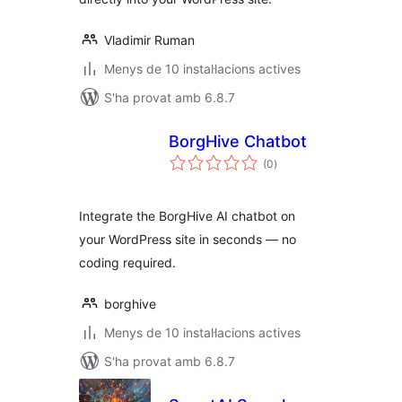
Vladimir Ruman
Menys de 10 instal·lacions actives
S'ha provat amb 6.8.7
BorgHive Chatbot
puntuacions
(0
)
totals
Integrate the BorgHive AI chatbot on
your WordPress site in seconds — no
coding required.
borghive
Menys de 10 instal·lacions actives
S'ha provat amb 6.8.7