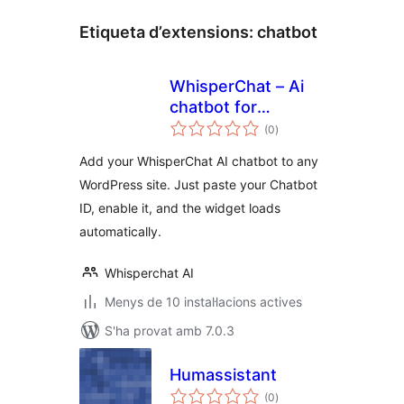
Etiqueta d’extensions:
chatbot
WhisperChat – Ai
chatbot for
puntuacions
WordPress
(0
)
totals
Add your WhisperChat AI chatbot to any
WordPress site. Just paste your Chatbot
ID, enable it, and the widget loads
automatically.
Whisperchat AI
Menys de 10 instal·lacions actives
S'ha provat amb 7.0.3
Humassistant
puntuacions
(0
)
totals