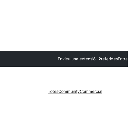
Envieu una extensió
Preferides
Entra
Totes
Community
Commercial