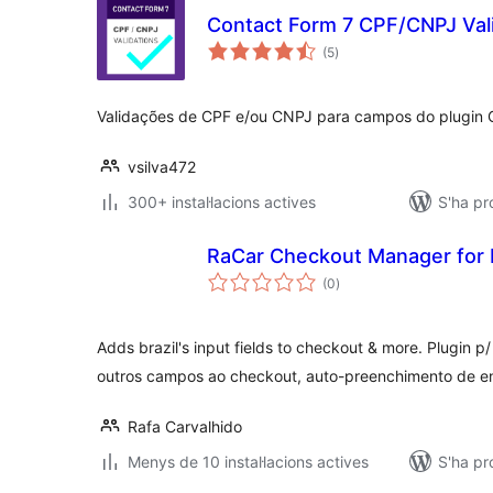
Contact Form 7 CPF/CNPJ Val
puntuacions
(5
)
totals
Validações de CPF e/ou CNPJ para campos do plugin 
vsilva472
300+ instal·lacions actives
S'ha p
RaCar Checkout Manager for B
puntuacions
(0
)
totals
Adds brazil's input fields to checkout & more. Plugin p
outros campos ao checkout, auto-preenchimento de e
Rafa Carvalhido
Menys de 10 instal·lacions actives
S'ha pr