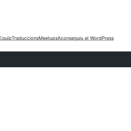
Equip
Traduccions
Meetups
Aconseguiu el WordPress