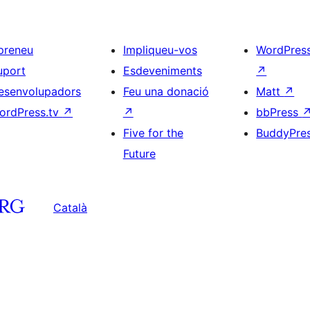
preneu
Impliqueu-vos
WordPres
uport
Esdeveniments
↗
esenvolupadors
Feu una donació
Matt
↗
ordPress.tv
↗
↗
bbPress
Five for the
BuddyPre
Future
Català