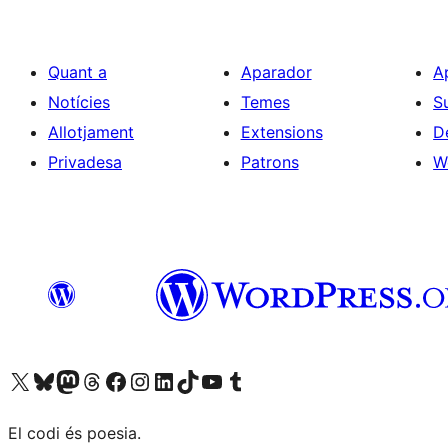
Quant a
Aparador
A
Notícies
Temes
S
Allotjament
Extensions
D
Privadesa
Patrons
W
Visiteu el nostre compte X (abans Twitter)
Visiteu el nostre compte de Bluesky
Visiteu el nostre compte al Mastodon
Visiteu el nostre compte de Threads
Visiteu la nostra pàgina al Facebook
Visiteu el nostre compte d'Instagram
Visiteu el nostre compte de LinkedIn
Visiteu el nostre compte de TikTok
Visiteu el nostre canal al YouTube
Visiteu el nostre compte de Tumblr
El codi és poesia.