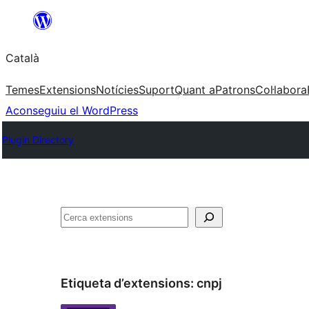
Vés
al
Català
contingut
Temes
Extensions
Notícies
Suport
Quant a
Patrons
Col·labora
Aconseguiu el WordPress
Plugin Directory
Cerca
Etiqueta d’extensions:
cnpj