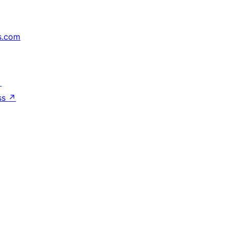
s.com
↗
ss
↗