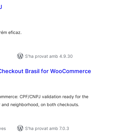
J
untuacions
tals
rém eficaz.
S'ha provat amb 4.9.30
Checkout Brasil for WooCommerce
untuacions
tals
Commerce: CPF/CNPJ validation ready for the
 and neighborhood, on both checkouts.
ves
S'ha provat amb 7.0.3