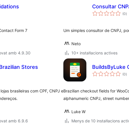
idations
Consultar CNP
p
(0
)
to
Contact Form 7
Um simples consultor de CNPJ, po
Neto
rovat amb 4.9.30
10+ instal·lacions actives
razilian Stores
BuildsByLuke 
p
(0
)
to
/ lojas brasileiras com CPF, CNPJ e
Brazilian checkout fields for Woo
ndereços.
alphanumeric CNPJ, street number
Luke W
ovat amb 6.9.6
Menys de 10 instal·lacions acti