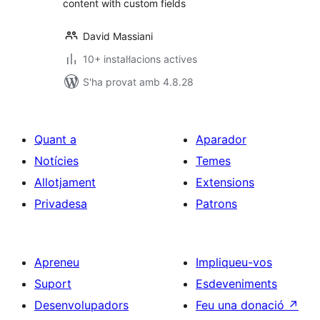
content with custom fields
David Massiani
10+ instal·lacions actives
S'ha provat amb 4.8.28
Quant a
Aparador
Notícies
Temes
Allotjament
Extensions
Privadesa
Patrons
Apreneu
Impliqueu-vos
Suport
Esdeveniments
Desenvolupadors
Feu una donació
↗