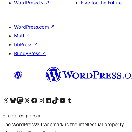
WordPress.tv
↗
Five for the Future
WordPress.com
↗
Matt
↗
bbPress
↗
BuddyPress
↗
Visiteu el nostre compte X (abans Twitter)
Visiteu el nostre compte de Bluesky
Visiteu el nostre compte al Mastodon
Visiteu el nostre compte de Threads
Visiteu la nostra pàgina al Facebook
Visiteu el nostre compte d'Instagram
Visiteu el nostre compte de LinkedIn
Visiteu el nostre compte de TikTok
Visiteu el nostre canal al YouTube
Visiteu el nostre compte de Tumblr
El codi és poesia.
The WordPress® trademark is the intellectual property