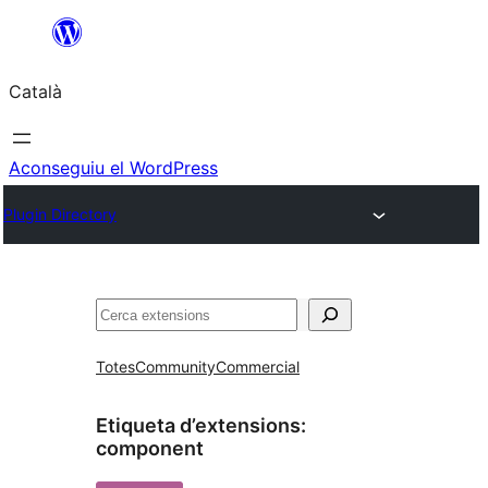
Vés
al
Català
contingut
Aconseguiu el WordPress
Plugin Directory
Cerca
Totes
Community
Commercial
Etiqueta d’extensions:
component