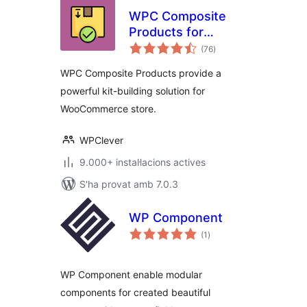
WPC Composite
Products for
puntuacions
WooCommerce
(76
)
totals
WPC Composite Products provide a
powerful kit-building solution for
WooCommerce store.
WPClever
9.000+ instal·lacions actives
S'ha provat amb 7.0.3
WP Component
puntuacions
(1
)
totals
WP Component enable modular
components for created beautiful