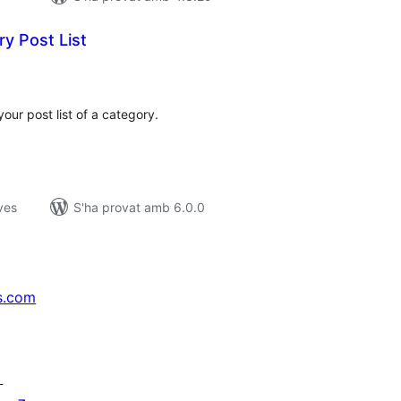
y Post List
untuacions
tals
our post list of a category.
ves
S'ha provat amb 6.0.0
s.com
↗