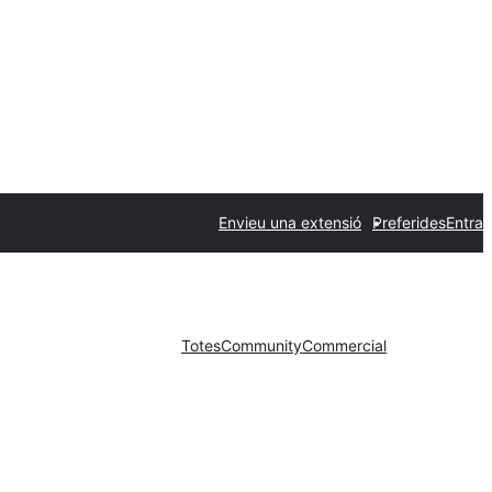
Envieu una extensió
Preferides
Entra
Totes
Community
Commercial