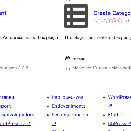
ent
Create Categor
p
(0
)
to
 Wordpress posts. This plugin
This plugin can create and export y
aresei
ovat amb 3.3.2
Menys de 10 instal·lacions acti
preneu
Impliqueu-vos
WordPres
uport
Esdeveniments
↗
esenvolupadors
Feu una donació
Matt
↗
ordPress.tv
↗
↗
bbPress