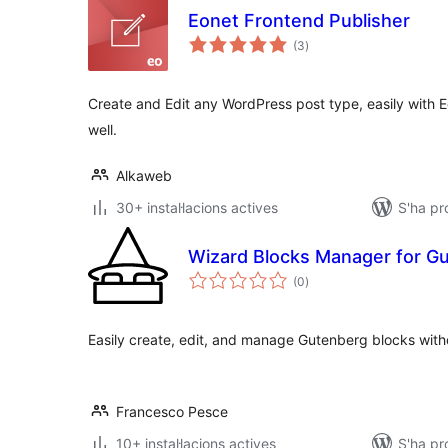
Eonet Frontend Publisher
puntuacions
(3
)
totals
Create and Edit any WordPress post type, easily with 
well.
Alkaweb
30+ instal·lacions actives
S'ha pr
Wizard Blocks Manager for G
puntuacions
(0
)
totals
Easily create, edit, and manage Gutenberg blocks with
Francesco Pesce
10+ instal·lacions actives
S'ha pr