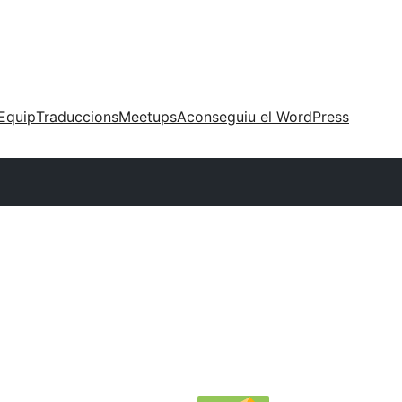
Equip
Traduccions
Meetups
Aconseguiu el WordPress