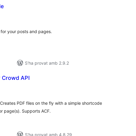
de
untuacions
tals
for your posts and pages.
S'ha provat amb 2.9.2
 Crowd API
untuacions
tals
Creates PDF files on the fly with a simple shortcode
or page(s). Supports ACF.
S'ha provat amb 4.8.29