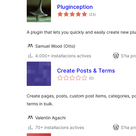
Pluginception
puntuacions
(23
)
totals
A plugin that lets you quickly and easily create new plu
Samuel Wood (Otto)
4.000+ instal·lacions actives
S'ha pr
Create Posts & Terms
puntuacions
(0
)
totals
Create pages, posts, custom post items, categories, 
terms in bulk.
Valentin Agachi
70+ instal·lacions actives
S'ha pr