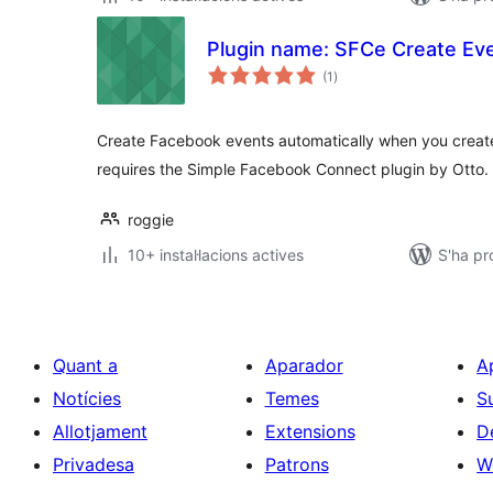
Plugin name: SFCe Create Ev
puntuacions
(1
)
totals
Create Facebook events automatically when you create
requires the Simple Facebook Connect plugin by Otto.
roggie
10+ instal·lacions actives
S'ha pr
Quant a
Aparador
A
Notícies
Temes
S
Allotjament
Extensions
D
Privadesa
Patrons
W