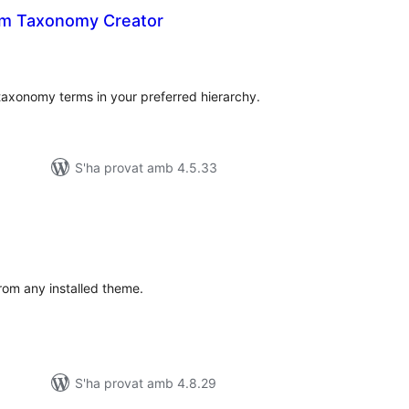
rm Taxonomy Creator
ntuacions
tals
 taxonomy terms in your preferred hierarchy.
S'ha provat amb 4.5.33
ntuacions
tals
from any installed theme.
S'ha provat amb 4.8.29