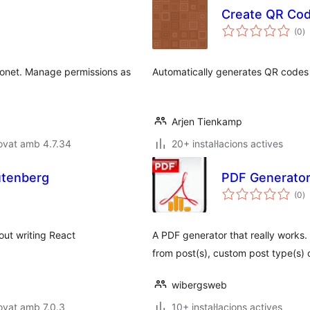
Create QR Co
p
(0
)
to
Eonet. Manage permissions as
Automatically generates QR codes 
Arjen Tienkamp
ovat amb 4.7.34
20+ instal·lacions actives
utenberg
PDF Generator
p
(0
)
to
out writing React
A PDF generator that really works. 
from post(s), custom post type(s) 
wibergsweb
ovat amb 7.0.3
10+ instal·lacions actives