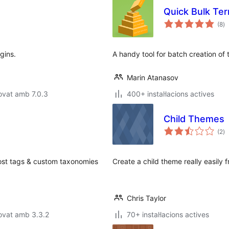
Quick Bulk Te
pu
(8
)
to
gins.
A handy tool for batch creation of
Marin Atanasov
ovat amb 7.0.3
400+ instal·lacions actives
Child Themes
pu
(2
)
to
post tags & custom taxonomies
Create a child theme really easily 
Chris Taylor
ovat amb 3.3.2
70+ instal·lacions actives