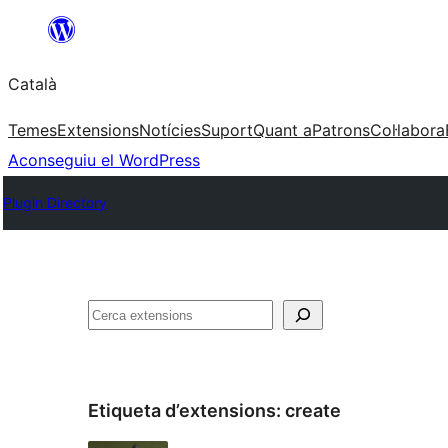
Vés
al
Català
contingut
Temes
Extensions
Notícies
Suport
Quant a
Patrons
Col·labora
Aconseguiu el WordPress
Plugin Directory
Cerca
Etiqueta d’extensions:
create