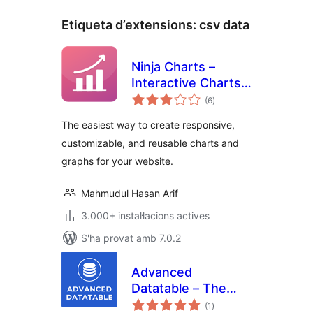
Etiqueta d’extensions:
csv data
Ninja Charts –
Interactive Charts
puntuacions
and Graphs
(6
)
totals
The easiest way to create responsive,
customizable, and reusable charts and
graphs for your website.
Mahmudul Hasan Arif
3.000+ instal·lacions actives
S'ha provat amb 7.0.2
Advanced
Datatable – The
puntuacions
Ultimate Data Table
(1
)
totals