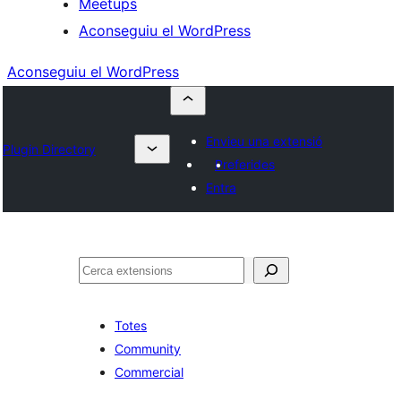
Meetups
Aconseguiu el WordPress
Aconseguiu el WordPress
Envieu una extensió
Plugin Directory
Preferides
Entra
Cerca
Totes
Community
Commercial