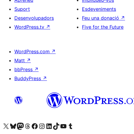
Apreneu
Impliqueu-vos
Suport
Esdeveniments
Desenvolupadors
Feu una donació
↗
WordPress.tv
↗
Five for the Future
WordPress.com
↗
Matt
↗
bbPress
↗
BuddyPress
↗
Visiteu el nostre compte X (abans Twitter)
Visiteu el nostre compte de Bluesky
Visiteu el nostre compte al Mastodon
Visiteu el nostre compte de Threads
Visiteu la nostra pàgina al Facebook
Visiteu el nostre compte d'Instagram
Visiteu el nostre compte de LinkedIn
Visiteu el nostre compte de TikTok
Visiteu el nostre canal al YouTube
Visiteu el nostre compte de Tumblr