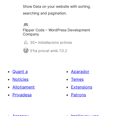
Plugin
Show Data on your website with sorting,
searching and pagination.
Flipper Code – WordPress Development
Company
30+ instal·lacions actives
S'ha provat amb 7.0.2
Quant a
Aparador
Notícies
Temes
Allotjament
Extensions
Privadesa
Patrons