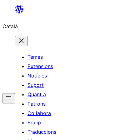
Vés
al
Català
contingut
Temes
Extensions
Notícies
Suport
Quant a
Patrons
Col·labora
Equip
Traduccions