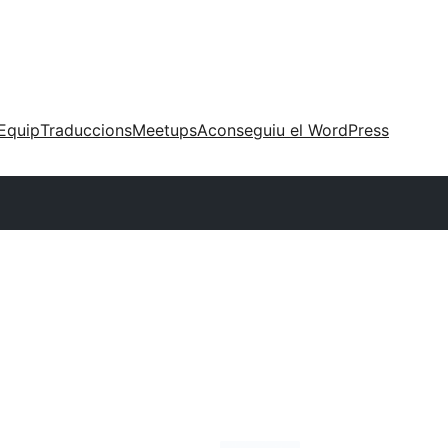
Equip
Traduccions
Meetups
Aconseguiu el WordPress