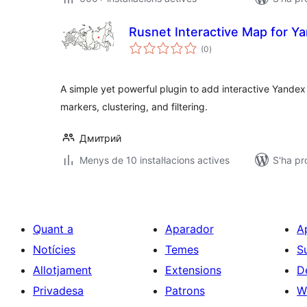
Rusnet Interactive Map for 
puntuacions
(0
)
totals
A simple yet powerful plugin to add interactive Yande
markers, clustering, and filtering.
Дмитрий
Menys de 10 instal·lacions actives
S'ha pr
Quant a
Aparador
A
Notícies
Temes
S
Allotjament
Extensions
D
Privadesa
Patrons
W