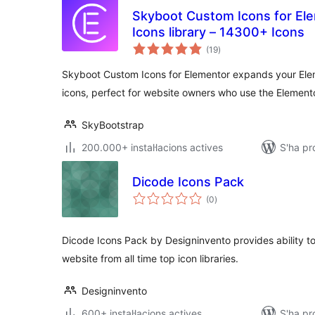
Skyboot Custom Icons for El
Icons library – 14300+ Icons
puntuacions
(19
)
totals
Skyboot Custom Icons for Elementor expands your Elem
icons, perfect for website owners who use the Elemento
SkyBootstrap
200.000+ instal·lacions actives
S'ha pr
Dicode Icons Pack
puntuacions
(0
)
totals
Dicode Icons Pack by Designinvento provides ability t
website from all time top icon libraries.
Designinvento
600+ instal·lacions actives
S'ha pr