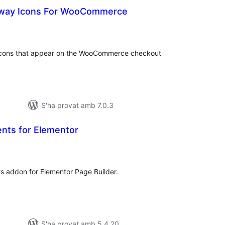
way Icons For WooCommerce
ntuacions
tals
cons that appear on the WooCommerce checkout
S'ha provat amb 7.0.3
nts for Elementor
untuacions
tals
s addon for Elementor Page Builder.
S'ha provat amb 5.4.20