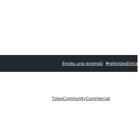
Envieu una extensió
Preferides
Entra
Totes
Community
Commercial