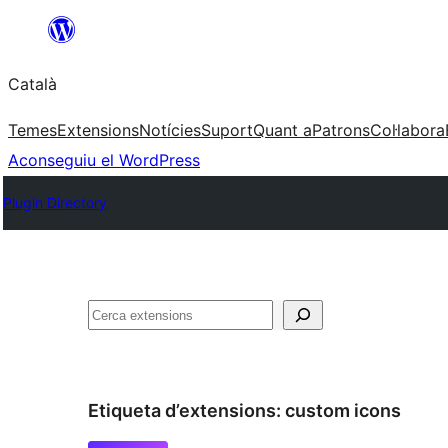
Vés
al
Català
contingut
Temes
Extensions
Notícies
Suport
Quant a
Patrons
Col·labora
Aconseguiu el WordPress
Plugin Directory
Cerca
Etiqueta d’extensions:
custom icons