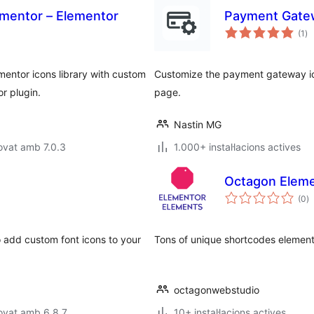
ementor – Elementor
Payment Gate
pu
(1
)
to
entor icons library with custom
Customize the payment gateway i
r plugin.
page.
Nastin MG
ovat amb 7.0.3
1.000+ instal·lacions actives
Octagon Eleme
p
(0
)
to
o add custom font icons to your
Tons of unique shortcodes element
octagonwebstudio
ovat amb 6.8.7
10+ instal·lacions actives