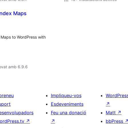
Yandex Maps
x Maps to WordPress with
ovat amb 6.9.6
preneu
Impliqueu-vos
WordPres
uport
Esdeveniments
↗
esenvolupadors
Feu una donació
Matt
↗
ordPress.tv
↗
↗
bbPress