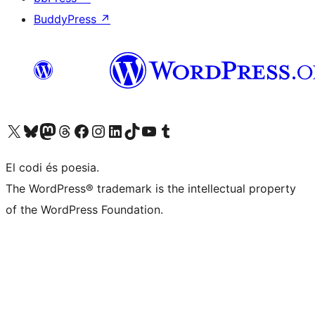
BuddyPress
↗
Visiteu el nostre compte X (abans Twitter)
Visiteu el nostre compte de Bluesky
Visiteu el nostre compte al Mastodon
Visiteu el nostre compte de Threads
Visiteu la nostra pàgina al Facebook
Visiteu el nostre compte d'Instagram
Visiteu el nostre compte de LinkedIn
Visiteu el nostre compte de TikTok
Visiteu el nostre canal al YouTube
Visiteu el nostre compte de Tumblr
El codi és poesia.
The WordPress® trademark is the intellectual property
of the WordPress Foundation.