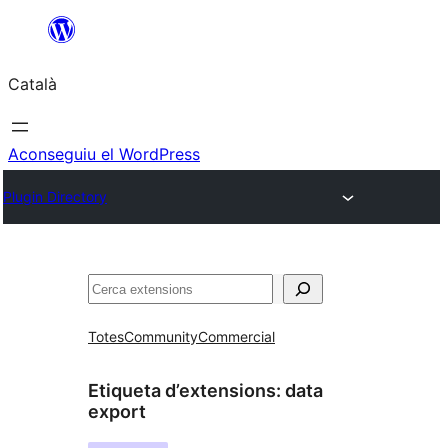
Vés
al
Català
contingut
Aconseguiu el WordPress
Plugin Directory
Cerca
Totes
Community
Commercial
Etiqueta d’extensions:
data
export