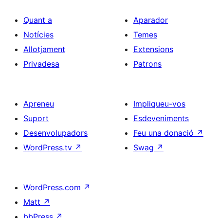
Quant a
Aparador
Notícies
Temes
Allotjament
Extensions
Privadesa
Patrons
Apreneu
Impliqueu-vos
Suport
Esdeveniments
Desenvolupadors
Feu una donació
↗
WordPress.tv
↗
Swag
↗
WordPress.com
↗
Matt
↗
bbPress
↗