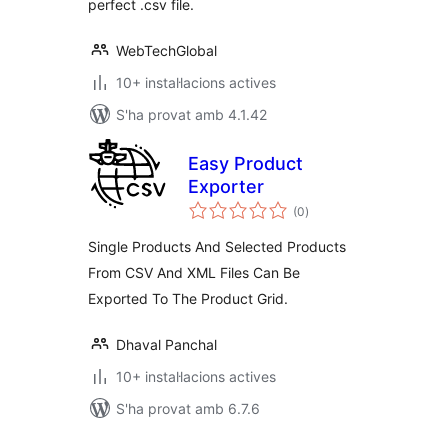
perfect .csv file.
WebTechGlobal
10+ instal·lacions actives
S'ha provat amb 4.1.42
Easy Product
Exporter
puntuacions
(0
)
totals
Single Products And Selected Products
From CSV And XML Files Can Be
Exported To The Product Grid.
Dhaval Panchal
10+ instal·lacions actives
S'ha provat amb 6.7.6