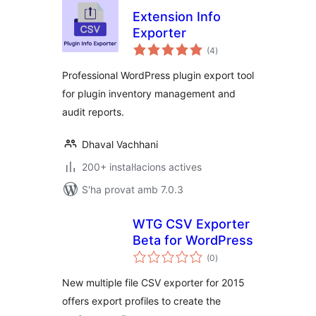
Extension Info
Exporter
puntuacions
(4
)
totals
Professional WordPress plugin export tool
for plugin inventory management and
audit reports.
Dhaval Vachhani
200+ instal·lacions actives
S'ha provat amb 7.0.3
WTG CSV Exporter
Beta for WordPress
puntuacions
(0
)
totals
New multiple file CSV exporter for 2015
offers export profiles to create the