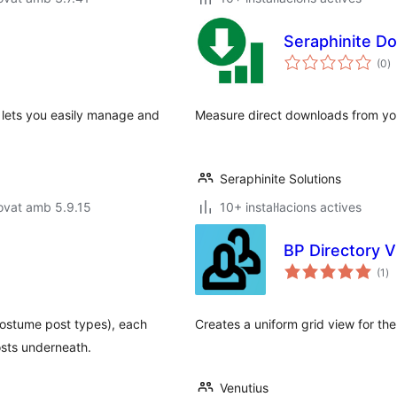
Seraphinite Do
p
(0
)
to
 lets you easily manage and
Measure direct downloads from you
Seraphinite Solutions
ovat amb 5.9.15
10+ instal·lacions actives
BP Directory 
pu
(1
)
to
costume post types), each
Creates a uniform grid view for t
osts underneath.
Venutius