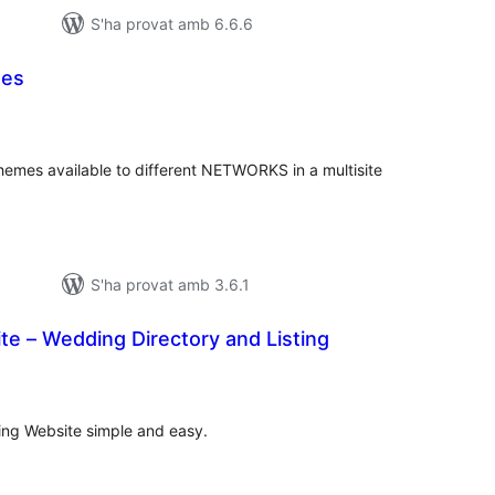
S'ha provat amb 6.6.6
mes
untuacions
tals
 themes available to different NETWORKS in a multisite
S'ha provat amb 3.6.1
te – Wedding Directory and Listing
untuacions
tals
ing Website simple and easy.