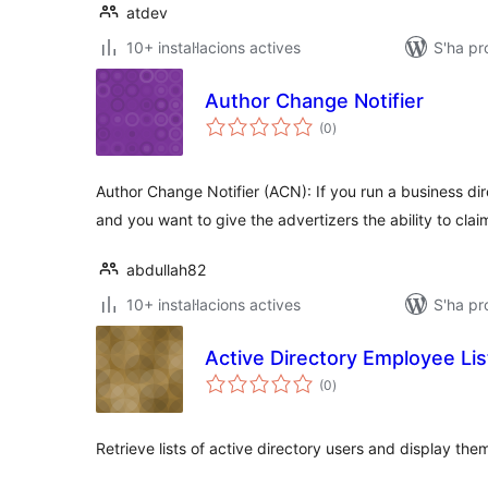
atdev
10+ instal·lacions actives
S'ha p
Author Change Notifier
puntuacions
(0
)
totals
Author Change Notifier (ACN): If you run a business dir
and you want to give the advertizers the ability to cla
abdullah82
10+ instal·lacions actives
S'ha pr
Active Directory Employee Lis
puntuacions
(0
)
totals
Retrieve lists of active directory users and display the