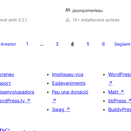
jasonpomerleau
ovat amb 3.2.1
10+ instal·lacions actives
1
3
4
5
6
Anterior
…
Següent
preneu
Impliqueu-vos
WordPres
uport
Esdeveniments
↗
esenvolupadors
Feu una donació
Matt
↗
ordPress.tv
↗
↗
bbPress
Swag
↗
BuddyPre