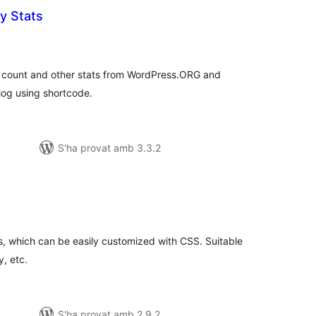
ry Stats
untuacions
tals
d count and other stats from WordPress.ORG and
log using shortcode.
S'ha provat amb 3.3.2
untuacions
tals
es, which can be easily customized with CSS. Suitable
y, etc.
S'ha provat amb 2.9.2