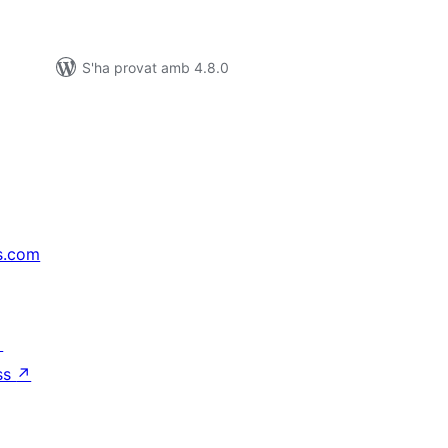
S'ha provat amb 4.8.0
s.com
↗
ss
↗