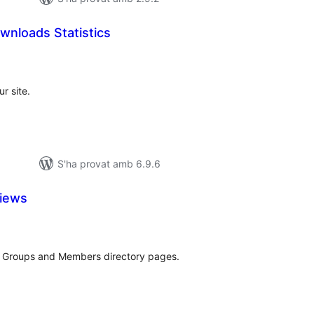
wnloads Statistics
untuacions
tals
r site.
S'ha provat amb 6.9.6
Views
ntuacions
tals
he Groups and Members directory pages.