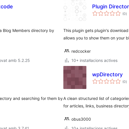
tcode
Plugin Directo
p
(0
)
to
 a Blog Members directory by
This plugin gets plugin's downloa
allows you to show them on your b
redcocker
ovat amb 5.2.25
10+ instal·lacions actives
wpDirectory
p
(0
)
to
irectory and searching for them by
A clean structured list of categori
for articles, links, business director
obus3000
ovat amb 3.7.41
10+ instal·lacions actives