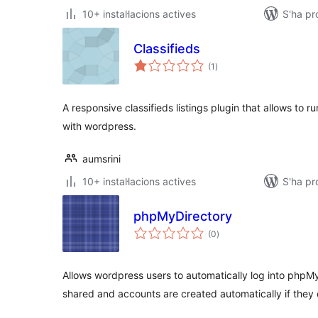
10+ instal·lacions actives
S'ha pr
Classifieds
puntuacions
(1
)
totals
A responsive classifieds listings plugin that allows to ru
with wordpress.
aumsrini
10+ instal·lacions actives
S'ha p
phpMyDirectory
puntuacions
(0
)
totals
Allows wordpress users to automatically log into phpMy
shared and accounts are created automatically if they 