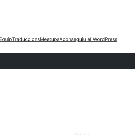
Equip
Traduccions
Meetups
Aconseguiu el WordPress