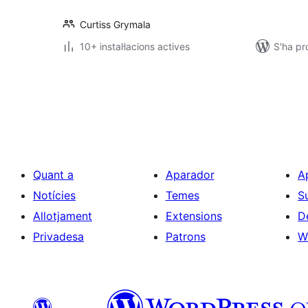
Curtiss Grymala
10+ instal·lacions actives
S'ha pr
Paginació
de
les
entrades
Quant a
Aparador
A
Notícies
Temes
S
Allotjament
Extensions
D
Privadesa
Patrons
W