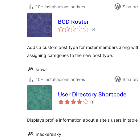
10+ instal·lacions actives
S'ha p
BCD Roster
puntuacions
(0
)
totals
Adds a custom post type for roster members along wi
assigning categories to the new post type.
krawl
10+ instal·lacions actives
S'ha pr
User Directory Shortcode
puntuacions
(1
)
totals
Displays profile information about a site's users in tabl
mackerelsky