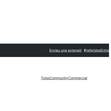
Envieu una extensió
Preferides
Entra
Totes
Community
Commercial