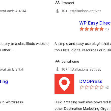
Pramod
rovat amb 4.4.34
10+ instal·lacions actives
WP Easy Direct
pu
(1
)
to
ectory or a classifieds website
A simple and easy use plugin that 
im other …
tools lists, digital resources or bus
barrahome
ovat amb 3.1.4
10+ instal·lacions actives
ting
DMOPress
p
(0
)
to
m in WordPress.
Build amazing websites powered by 
other Destination Marketing Organi