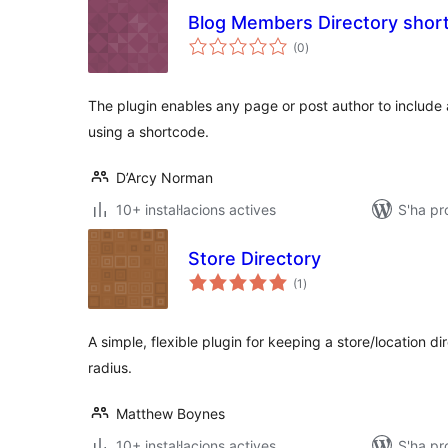
Blog Members Directory shor
puntuacions
(0
)
totals
The plugin enables any page or post author to include
using a shortcode.
D’Arcy Norman
10+ instal·lacions actives
S'ha pr
Store Directory
puntuacions
(1
)
totals
A simple, flexible plugin for keeping a store/location d
radius.
Matthew Boynes
10+ instal·lacions actives
S'ha pr