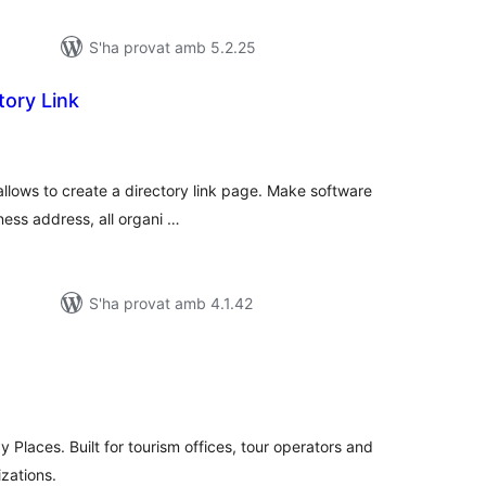
S'ha provat amb 5.2.25
ory Link
ntuacions
tals
allows to create a directory link page. Make software
iness address, all organi …
S'ha provat amb 4.1.42
untuacions
tals
Places. Built for tourism offices, tour operators and
zations.