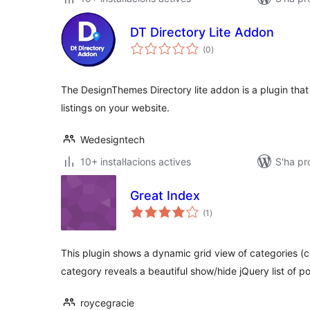
DT Directory Lite Addon
puntuacions
(0
)
totals
The DesignThemes Directory lite addon is a plugin that
listings on your website.
Wedesigntech
10+ instal·lacions actives
S'ha pr
Great Index
puntuacions
(1
)
totals
This plugin shows a dynamic grid view of categories (
category reveals a beautiful show/hide jQuery list of p
roycegracie