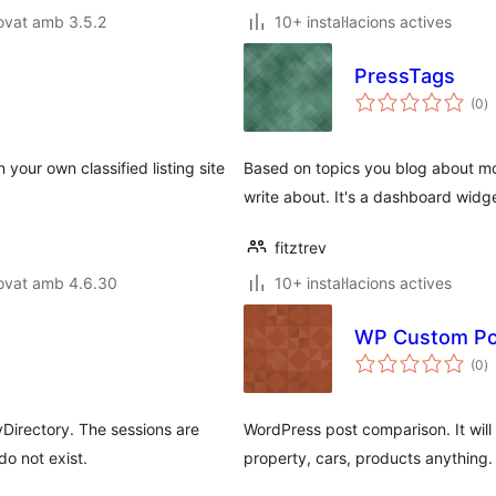
ovat amb 3.5.2
10+ instal·lacions actives
PressTags
p
(0
)
to
n your own classified listing site
Based on topics you blog about mos
write about. It's a dashboard widg
fitztrev
rovat amb 4.6.30
10+ instal·lacions actives
WP Custom Po
p
(0
)
to
Directory. The sessions are
WordPress post comparison. It will
do not exist.
property, cars, products anything.