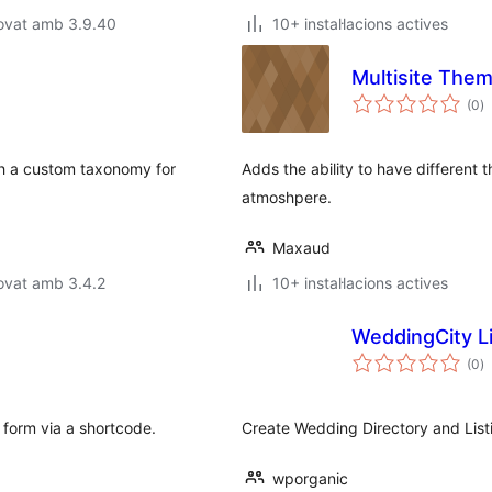
rovat amb 3.9.40
10+ instal·lacions actives
Multisite The
p
(0
)
to
th a custom taxonomy for
Adds the ability to have different
atmoshpere.
Maxaud
ovat amb 3.4.2
10+ instal·lacions actives
WeddingCity Li
p
(0
)
to
e form via a shortcode.
Create Wedding Directory and List
wporganic