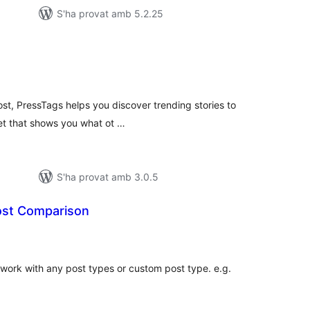
S'ha provat amb 5.2.25
untuacions
tals
t, PressTags helps you discover trending stories to
et that shows you what ot …
S'ha provat amb 3.0.5
st Comparison
untuacions
tals
 work with any post types or custom post type. e.g.