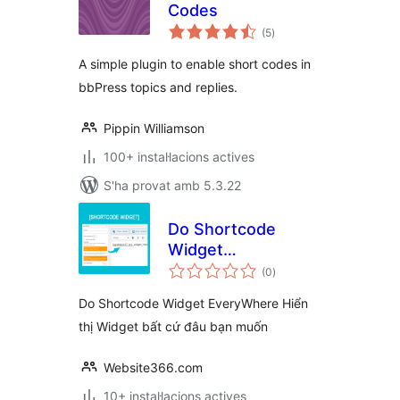
Codes
puntuacions
(5
)
totals
A simple plugin to enable short codes in
bbPress topics and replies.
Pippin Williamson
100+ instal·lacions actives
S'ha provat amb 5.3.22
Do Shortcode
Widget
puntuacions
EveryWhere –
(0
)
totals
WPSHARE247
Do Shortcode Widget EveryWhere Hiển
thị Widget bất cứ đâu bạn muốn
Website366.com
10+ instal·lacions actives