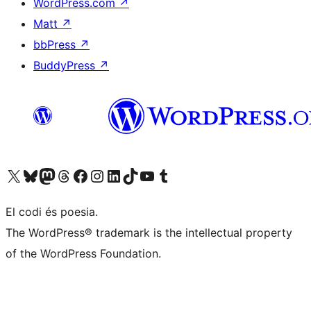
WordPress.com
↗
Matt
↗
bbPress
↗
BuddyPress
↗
Visiteu el nostre compte X (abans Twitter)
Visiteu el nostre compte de Bluesky
Visiteu el nostre compte al Mastodon
Visiteu el nostre compte de Threads
Visiteu la nostra pàgina al Facebook
Visiteu el nostre compte d'Instagram
Visiteu el nostre compte de LinkedIn
Visiteu el nostre compte de TikTok
Visiteu el nostre canal al YouTube
Visiteu el nostre compte de Tumblr
El codi és poesia.
The WordPress® trademark is the intellectual property
of the WordPress Foundation.