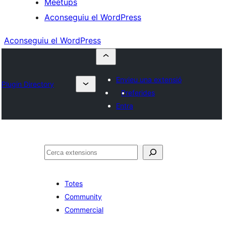
Meetups
Aconseguiu el WordPress
Aconseguiu el WordPress
Envieu una extensió
Plugin Directory
Preferides
Entra
Cerca
Totes
Community
Commercial