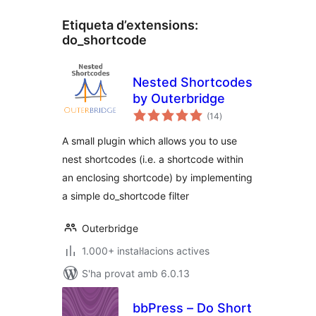
Etiqueta d’extensions:
do_shortcode
Nested Shortcodes
by Outerbridge
puntuacions
(14
)
totals
A small plugin which allows you to use
nest shortcodes (i.e. a shortcode within
an enclosing shortcode) by implementing
a simple do_shortcode filter
Outerbridge
1.000+ instal·lacions actives
S'ha provat amb 6.0.13
bbPress – Do Short