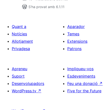
S'ha provat amb 6.1.11
Quant a
Aparador
Notícies
Temes
Allotjament
Extensions
Privadesa
Patrons
Apreneu
Impliqueu-vos
Suport
Esdeveniments
Desenvolupadors
Feu una donació
↗
WordPress.tv
↗
Five for the Future