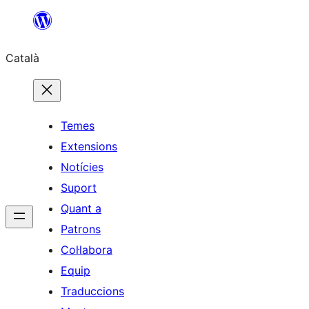
Vés
al
Català
contingut
Temes
Extensions
Notícies
Suport
Quant a
Patrons
Col·labora
Equip
Traduccions