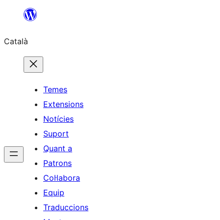
Vés
al
Català
contingut
Temes
Extensions
Notícies
Suport
Quant a
Patrons
Col·labora
Equip
Traduccions