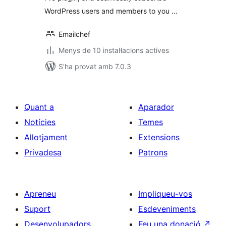
WordPress users and members to you …
Emailchef
Menys de 10 instal·lacions actives
S'ha provat amb 7.0.3
Quant a
Aparador
Notícies
Temes
Allotjament
Extensions
Privadesa
Patrons
Apreneu
Impliqueu-vos
Suport
Esdeveniments
Desenvolupadors
Feu una donació
↗