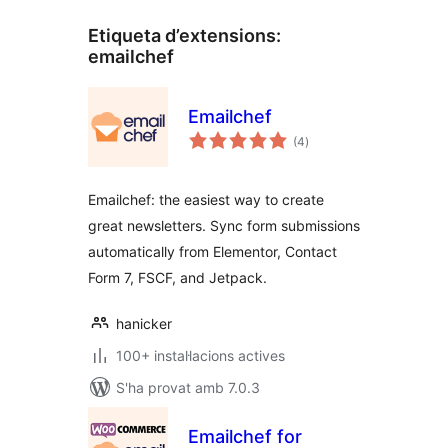
Etiqueta d’extensions:
emailchef
Emailchef
puntuacions
(4
)
totals
Emailchef: the easiest way to create
great newsletters. Sync form submissions
automatically from Elementor, Contact
Form 7, FSCF, and Jetpack.
hanicker
100+ instal·lacions actives
S'ha provat amb 7.0.3
Emailchef for