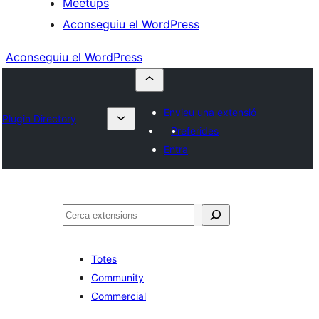
Meetups
Aconseguiu el WordPress
Aconseguiu el WordPress
Envieu una extensió
Plugin Directory
Preferides
Entra
Cerca
Totes
Community
Commercial