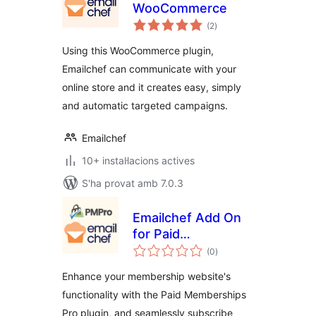
WooCommerce
puntuacions
(2
)
totals
Using this WooCommerce plugin,
Emailchef can communicate with your
online store and it creates easy, simply
and automatic targeted campaigns.
Emailchef
10+ instal·lacions actives
S'ha provat amb 7.0.3
Emailchef Add On
for Paid
puntuacions
Memberships Pro
(0
)
totals
Enhance your membership website's
functionality with the Paid Memberships
Pro plugin, and seamlessly subscribe