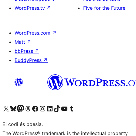
WordPress.tv
↗
Five for the Future
WordPress.com
↗
Matt
↗
bbPress
↗
BuddyPress
↗
Visiteu el nostre compte X (abans Twitter)
Visiteu el nostre compte de Bluesky
Visiteu el nostre compte al Mastodon
Visiteu el nostre compte de Threads
Visiteu la nostra pàgina al Facebook
Visiteu el nostre compte d'Instagram
Visiteu el nostre compte de LinkedIn
Visiteu el nostre compte de TikTok
Visiteu el nostre canal al YouTube
Visiteu el nostre compte de Tumblr
El codi és poesia.
The WordPress® trademark is the intellectual property