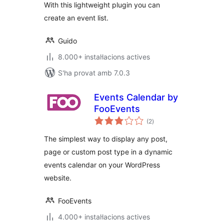
With this lightweight plugin you can
create an event list.
Guido
8.000+ instal·lacions actives
S'ha provat amb 7.0.3
Events Calendar by
FooEvents
puntuacions
(2
)
totals
The simplest way to display any post,
page or custom post type in a dynamic
events calendar on your WordPress
website.
FooEvents
4.000+ instal·lacions actives