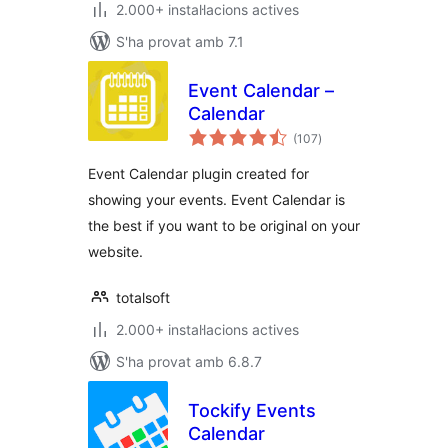
2.000+ instal·lacions actives
S'ha provat amb 7.1
Event Calendar –
Calendar
puntuacions
(107
)
totals
Event Calendar plugin created for
showing your events. Event Calendar is
the best if you want to be original on your
website.
totalsoft
2.000+ instal·lacions actives
S'ha provat amb 6.8.7
Tockify Events
Calendar