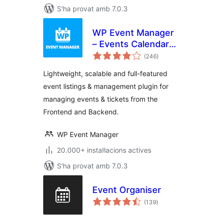
S'ha provat amb 7.0.3
WP Event Manager
– Events Calendar,
puntuacions
Registrations, Sell
(246
)
totals
Tickets with
Lightweight, scalable and full-featured
WooCommerce
event listings & management plugin for
managing events & tickets from the
Frontend and Backend.
WP Event Manager
20.000+ instal·lacions actives
S'ha provat amb 7.0.3
Event Organiser
puntuacions
(139
)
totals