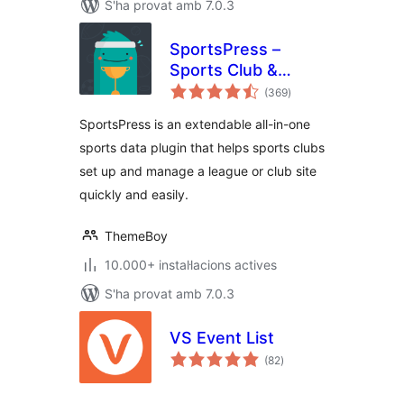
S'ha provat amb 7.0.3
SportsPress –
Sports Club &
puntuacions
League Manager
(369
)
totals
SportsPress is an extendable all-in-one
sports data plugin that helps sports clubs
set up and manage a league or club site
quickly and easily.
ThemeBoy
10.000+ instal·lacions actives
S'ha provat amb 7.0.3
VS Event List
puntuacions
(82
)
totals