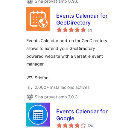
S'ha provat amb 6.9.6
Events Calendar for
GeoDirectory
puntuacions
(2
)
totals
Events Calendar add-on for GeoDirectory
allows to extend your GeoDirectory
powered website with a versatile event
manager.
Stiofan
2.000+ instal·lacions actives
S'ha provat amb 7.0.3
Events Calendar for
Google
puntuacions
(20
)
totals