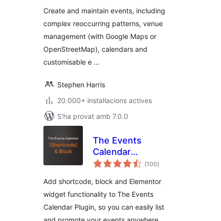
Create and maintain events, including
complex reoccurring patterns, venue
management (with Google Maps or
OpenStreetMap), calendars and
customisable e …
Stephen Harris
20.000+ instal·lacions actives
S'ha provat amb 7.0.0
The Events
Calendar
puntuacions
Shortcode & Block
(100
)
totals
Add shortcode, block and Elementor
widget functionality to The Events
Calendar Plugin, so you can easily list
and promote your events anywhere.