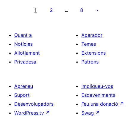
Paginació
de
1
2
8
…
les
entrades
Quant a
Aparador
Notícies
Temes
Allotjament
Extensions
Privadesa
Patrons
Apreneu
Impliqueu-vos
Suport
Esdeveniments
Desenvolupadors
Feu una donació
↗
WordPress.tv
↗
Swag
↗