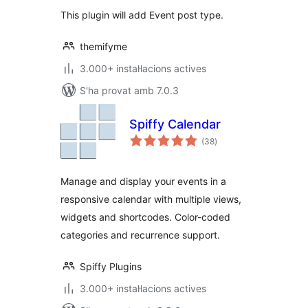
This plugin will add Event post type.
themifyme
3.000+ instal·lacions actives
S'ha provat amb 7.0.3
Spiffy Calendar
puntuacions
(38
)
totals
Manage and display your events in a
responsive calendar with multiple views,
widgets and shortcodes. Color-coded
categories and recurrence support.
Spiffy Plugins
3.000+ instal·lacions actives