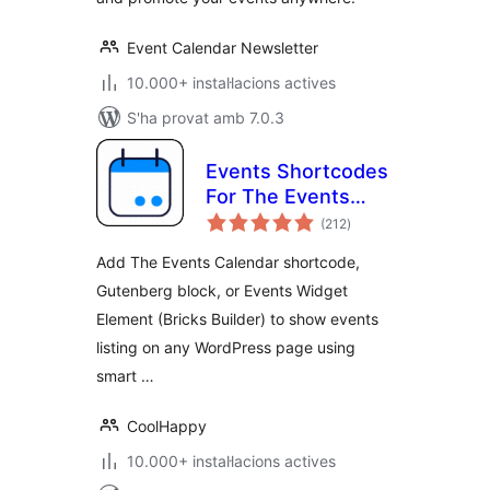
Event Calendar Newsletter
10.000+ instal·lacions actives
S'ha provat amb 7.0.3
Events Shortcodes
For The Events
puntuacions
Calendar
(212
)
totals
Add The Events Calendar shortcode,
Gutenberg block, or Events Widget
Element (Bricks Builder) to show events
listing on any WordPress page using
smart …
CoolHappy
10.000+ instal·lacions actives