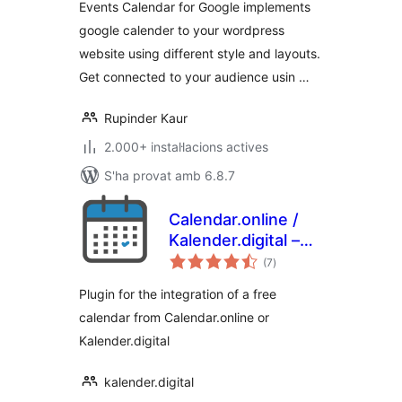
Events Calendar for Google implements
google calender to your wordpress
website using different style and layouts.
Get connected to your audience usin …
Rupinder Kaur
2.000+ instal·lacions actives
S'ha provat amb 6.8.7
Calendar.online /
Kalender.digital –
puntuacions
Plugin
(7
)
totals
Plugin for the integration of a free
calendar from Calendar.online or
Kalender.digital
kalender.digital