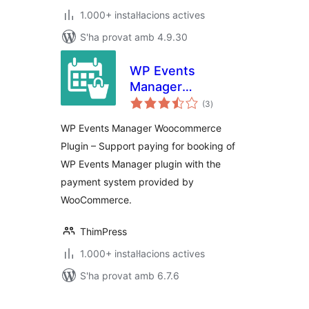
1.000+ instal·lacions actives
S'ha provat amb 4.9.30
WP Events
Manager
puntuacions
WooCommerce
(3
)
totals
WP Events Manager Woocommerce
Plugin – Support paying for booking of
WP Events Manager plugin with the
payment system provided by
WooCommerce.
ThimPress
1.000+ instal·lacions actives
S'ha provat amb 6.7.6