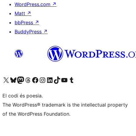
WordPress.com
↗
Matt
↗
bbPress
↗
BuddyPress
↗
Visiteu el nostre compte X (abans Twitter)
Visiteu el nostre compte de Bluesky
Visiteu el nostre compte al Mastodon
Visiteu el nostre compte de Threads
Visiteu la nostra pàgina al Facebook
Visiteu el nostre compte d'Instagram
Visiteu el nostre compte de LinkedIn
Visiteu el nostre compte de TikTok
Visiteu el nostre canal al YouTube
Visiteu el nostre compte de Tumblr
El codi és poesia.
The WordPress® trademark is the intellectual property
of the WordPress Foundation.