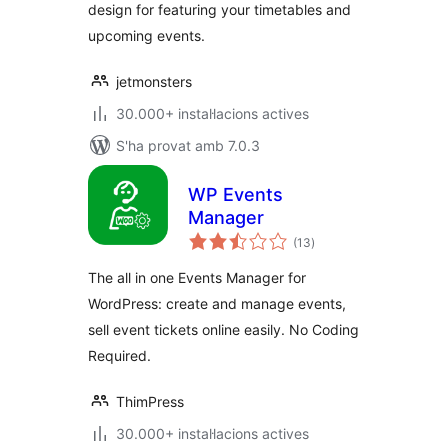
design for featuring your timetables and
upcoming events.
jetmonsters
30.000+ instal·lacions actives
S'ha provat amb 7.0.3
WP Events
Manager
puntuacions
(13
)
totals
The all in one Events Manager for
WordPress: create and manage events,
sell event tickets online easily. No Coding
Required.
ThimPress
30.000+ instal·lacions actives