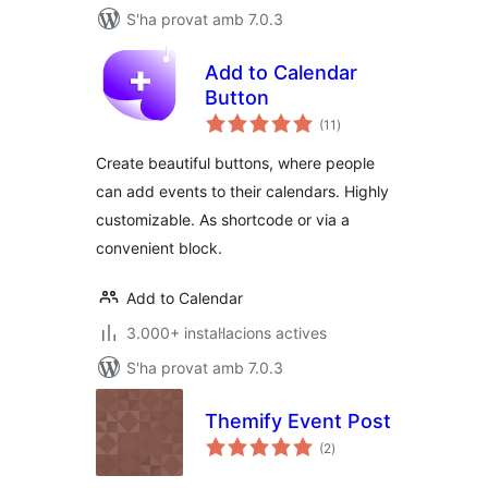
S'ha provat amb 7.0.3
Add to Calendar
Button
puntuacions
(11
)
totals
Create beautiful buttons, where people
can add events to their calendars. Highly
customizable. As shortcode or via a
convenient block.
Add to Calendar
3.000+ instal·lacions actives
S'ha provat amb 7.0.3
Themify Event Post
puntuacions
(2
)
totals