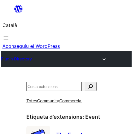
Vés
al
Català
contingut
Aconseguiu el WordPress
Plugin Directory
Cerca
Totes
Community
Commercial
Etiqueta d’extensions:
Event