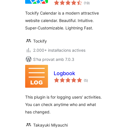
puntuacions
(19
)
totals
Tockify Calendar is a modern attractive
website calendar. Beautiful. Intuitive.
Super-Customizable. Lightning Fast.
Tockify
2.000+ instal·lacions actives
S'ha provat amb 7.0.3
Logbook
puntuacions
(5
)
totals
This plugin is for logging users' activities.
You can check anytime who and what
has changed.
Takayuki Miyauchi