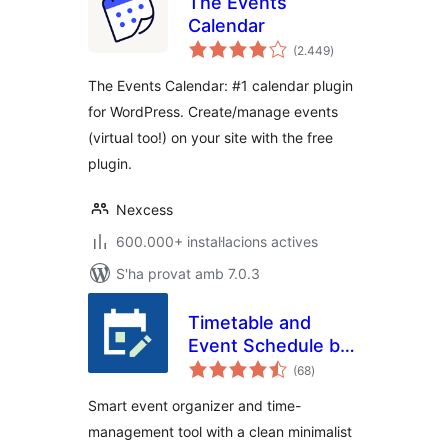
The Events
Calendar
puntuacions
(2.449
)
totals
The Events Calendar: #1 calendar plugin
for WordPress. Create/manage events
(virtual too!) on your site with the free
plugin.
Nexcess
600.000+ instal·lacions actives
S'ha provat amb 7.0.3
Timetable and
Event Schedule by
puntuacions
MotoPress
(68
)
totals
Smart event organizer and time-
management tool with a clean minimalist