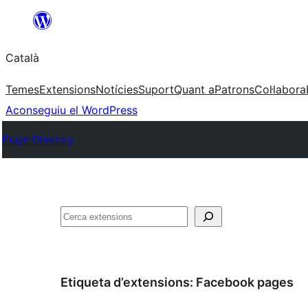
Vés
al
Català
contingut
Temes
Extensions
Notícies
Suport
Quant a
Patrons
Col·labora
Aconseguiu el WordPress
Plugin Directory
Cerca
Etiqueta d’extensions:
Facebook pages