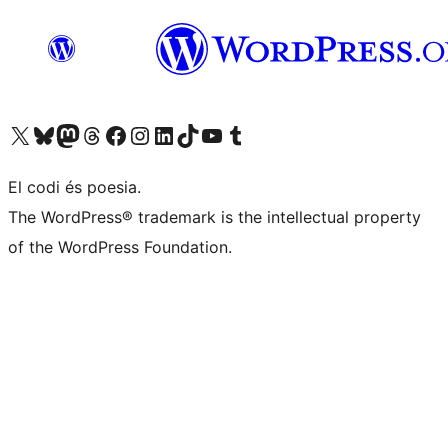
Visiteu el nostre compte X (abans Twitter)
Visiteu el nostre compte de Bluesky
Visiteu el nostre compte al Mastodon
Visiteu el nostre compte de Threads
Visiteu la nostra pàgina al Facebook
Visiteu el nostre compte d'Instagram
Visiteu el nostre compte de LinkedIn
Visiteu el nostre compte de TikTok
Visiteu el nostre canal al YouTube
Visiteu el nostre compte de Tumblr
El codi és poesia.
The WordPress® trademark is the intellectual property
of the WordPress Foundation.