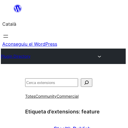
Vés
al
Català
contingut
Aconseguiu el WordPress
Plugin Directory
Cerca
Totes
Community
Commercial
Etiqueta d’extensions:
feature