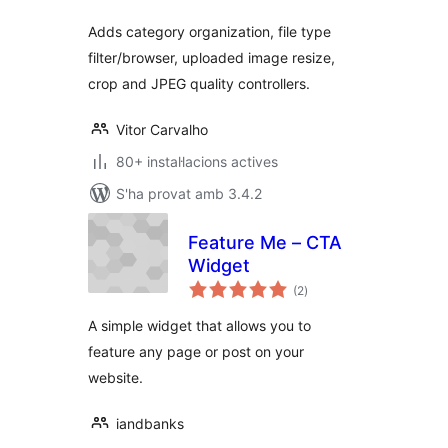
Adds category organization, file type
filter/browser, uploaded image resize,
crop and JPEG quality controllers.
Vitor Carvalho
80+ instal·lacions actives
S'ha provat amb 3.4.2
Feature Me – CTA
Widget
puntuacions
(2
)
totals
A simple widget that allows you to
feature any page or post on your
website.
iandbanks