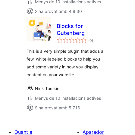
Menys de 10 instal·lacions actives
S'ha provat amb 4.9.30
Blocks for
Gutenberg
puntuacions
(0
)
totals
This is a very simple plugin that adds a
few, white-labeled blocks to help you
add some variety in how you display
content on your website.
Nick Tomkin
Menys de 10 instal·lacions actives
S'ha provat amb 5.7.16
Quant a
Aparador