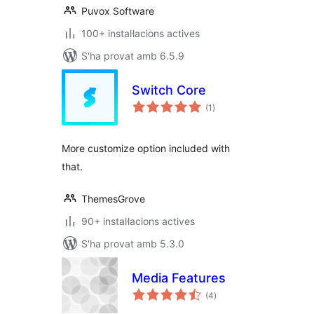
Puvox Software
100+ instal·lacions actives
S'ha provat amb 6.5.9
Switch Core
puntuacions
(1
)
totals
More customize option included with
that.
ThemesGrove
90+ instal·lacions actives
S'ha provat amb 5.3.0
Media Features
puntuacions
(4
)
totals