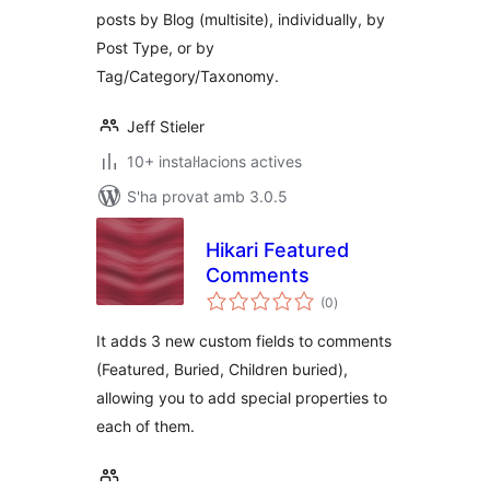
posts by Blog (multisite), individually, by
Post Type, or by
Tag/Category/Taxonomy.
Jeff Stieler
10+ instal·lacions actives
S'ha provat amb 3.0.5
Hikari Featured
Comments
puntuacions
(0
)
totals
It adds 3 new custom fields to comments
(Featured, Buried, Children buried),
allowing you to add special properties to
each of them.