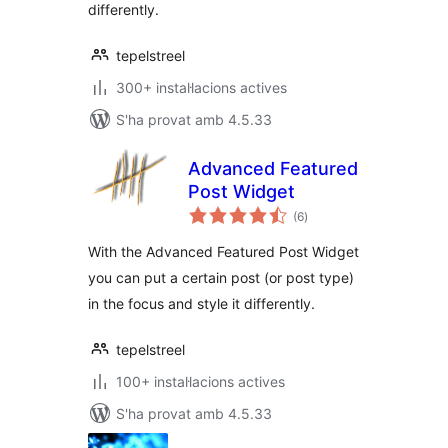
differently.
tepelstreel
300+ instal·lacions actives
S'ha provat amb 4.5.33
Advanced Featured
Post Widget
puntuacions
(6
)
totals
With the Advanced Featured Post Widget
you can put a certain post (or post type)
in the focus and style it differently.
tepelstreel
100+ instal·lacions actives
S'ha provat amb 4.5.33