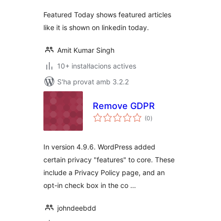
Featured Today shows featured articles
like it is shown on linkedin today.
Amit Kumar Singh
10+ instal·lacions actives
S'ha provat amb 3.2.2
Remove GDPR
puntuacions
(0
)
totals
In version 4.9.6. WordPress added
certain privacy "features" to core. These
include a Privacy Policy page, and an
opt-in check box in the co …
johndeebdd