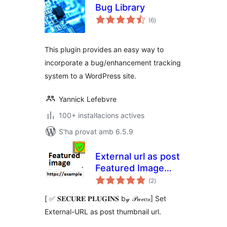
Bug Library
puntuacions
(6
)
totals
This plugin provides an easy way to
incorporate a bug/enhancement tracking
system to a WordPress site.
Yannick Lefebvre
100+ instal·lacions actives
S'ha provat amb 6.5.9
External url as post
Featured Image
puntuacions
(thumbnail)
(2
)
totals
[ ✅ 𝐒𝐄𝐂𝐔𝐑𝐄 𝐏𝐋𝐔𝐆𝐈𝐍𝐒 b𝓎 𝒫𝓊𝓋𝑜𝓍] Set
External-URL as post thumbnail url.