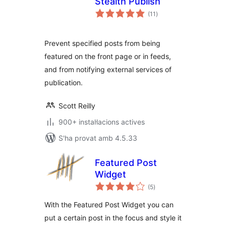
Stealth Publish
puntuacions
(11
)
totals
Prevent specified posts from being
featured on the front page or in feeds,
and from notifying external services of
publication.
Scott Reilly
900+ instal·lacions actives
S'ha provat amb 4.5.33
Featured Post
Widget
puntuacions
(5
)
totals
With the Featured Post Widget you can
put a certain post in the focus and style it