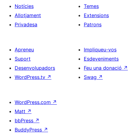
Notícies
Temes
Allotjament
Extensions
Privadesa
Patrons
Apreneu
Impliqueu-vos
Suport
Esdeveniments
Desenvolupadors
Feu una donació
↗
WordPress.tv
↗
Swag
↗
WordPress.com
↗
Matt
↗
bbPress
↗
BuddyPress
↗