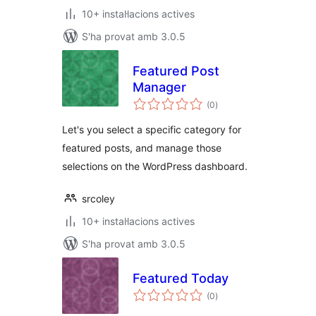
10+ instal·lacions actives
S'ha provat amb 3.0.5
Featured Post
Manager
puntuacions
(0
)
totals
Let's you select a specific category for
featured posts, and manage those
selections on the WordPress dashboard.
srcoley
10+ instal·lacions actives
S'ha provat amb 3.0.5
Featured Today
puntuacions
(0
)
totals