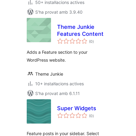
50+ instal·lacions actives
S'ha provat amb 3.9.40
Theme Junkie
Features Content
puntuacions
(0
)
totals
Adds a Feature section to your
WordPress website.
Theme Junkie
10+ instal·lacions actives
S'ha provat amb 6.1.11
Super Widgets
puntuacions
(0
)
totals
Feature posts in your sidebar. Select