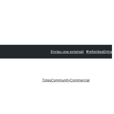
Envieu una extensió
Preferides
Entra
Totes
Community
Commercial