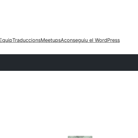
Equip
Traduccions
Meetups
Aconseguiu el WordPress