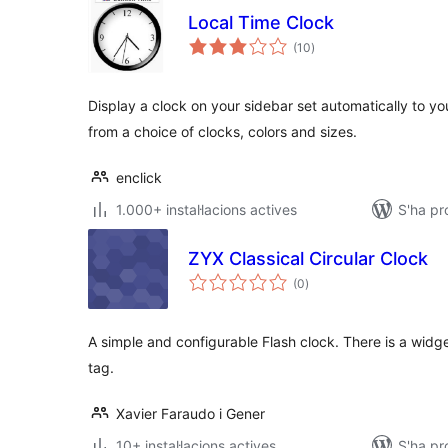
Local Time Clock
puntuacions
(10
)
totals
Display a clock on your sidebar set automatically to yo
from a choice of clocks, colors and sizes.
enclick
1.000+ instal·lacions actives
S'ha pr
ZYX Classical Circular Clock
puntuacions
(0
)
totals
A simple and configurable Flash clock. There is a widg
tag.
Xavier Faraudo i Gener
10+ instal·lacions actives
S'ha pr