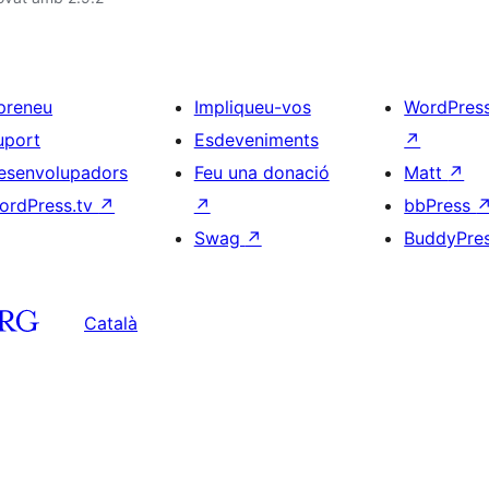
preneu
Impliqueu-vos
WordPres
uport
Esdeveniments
↗
esenvolupadors
Feu una donació
Matt
↗
ordPress.tv
↗
↗
bbPress
Swag
↗
BuddyPre
Català