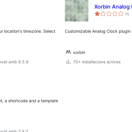
Xorbin Analog 
pu
(1
)
to
ur location's timezone. Select
Customizable Analog Clock plugin
xorbin
ovat amb 6.5.9
70+ instal·lacions actives
et, a shortcode and a template
ovat amb 2.9.2