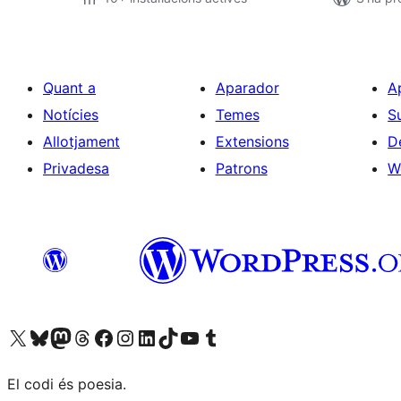
Quant a
Aparador
A
Notícies
Temes
S
Allotjament
Extensions
D
Privadesa
Patrons
W
Visiteu el nostre compte X (abans Twitter)
Visiteu el nostre compte de Bluesky
Visiteu el nostre compte al Mastodon
Visiteu el nostre compte de Threads
Visiteu la nostra pàgina al Facebook
Visiteu el nostre compte d'Instagram
Visiteu el nostre compte de LinkedIn
Visiteu el nostre compte de TikTok
Visiteu el nostre canal al YouTube
Visiteu el nostre compte de Tumblr
El codi és poesia.