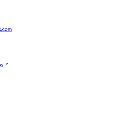
s.com
↗
ss
↗