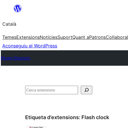
Vés
al
Català
contingut
Temes
Extensions
Notícies
Suport
Quant a
Patrons
Col·labora
Aconseguiu el WordPress
Plugin Directory
Cerca
Etiqueta d’extensions:
Flash clock