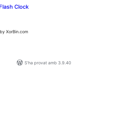
Flash Clock
ntuacions
tals
 by XorBin.com
S'ha provat amb 3.9.40