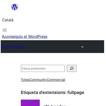
Vés
al
Català
contingut
Aconseguiu el WordPress
Plugin Directory
Cerca
Totes
Community
Commercial
Etiqueta d’extensions:
fullpage