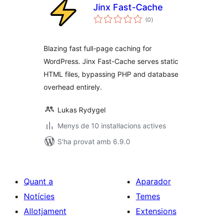
Jinx Fast-Cache
puntuacions
(0
)
totals
Blazing fast full-page caching for
WordPress. Jinx Fast-Cache serves static
HTML files, bypassing PHP and database
overhead entirely.
Lukas Rydygel
Menys de 10 instal·lacions actives
S'ha provat amb 6.9.0
Quant a
Aparador
Notícies
Temes
Allotjament
Extensions