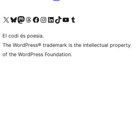
Visiteu el nostre compte X (abans Twitter)
Visiteu el nostre compte de Bluesky
Visiteu el nostre compte al Mastodon
Visiteu el nostre compte de Threads
Visiteu la nostra pàgina al Facebook
Visiteu el nostre compte d'Instagram
Visiteu el nostre compte de LinkedIn
Visiteu el nostre compte de TikTok
Visiteu el nostre canal al YouTube
Visiteu el nostre compte de Tumblr
El codi és poesia.
The WordPress® trademark is the intellectual property
of the WordPress Foundation.