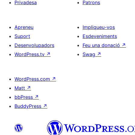
Privadesa
Patrons
Apreneu
Impliqueu-vos
Suport
Esdeveniments
Desenvolupadors
Feu una donació
↗
WordPress.tv
↗
Swag
↗
WordPress.com
↗
Matt
↗
bbPress
↗
BuddyPress
↗