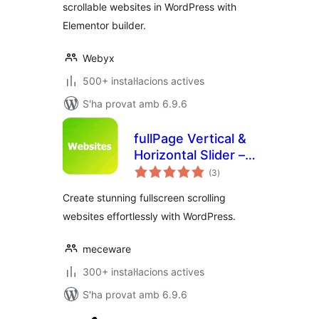
scrollable websites in WordPress with
Elementor builder.
Webyx
500+ instal·lacions actives
S'ha provat amb 6.9.6
fullPage Vertical &
Horizontal Slider –
puntuacions
Snap Scroll
(3
)
totals
Sections & More
Create stunning fullscreen scrolling
websites effortlessly with WordPress.
meceware
300+ instal·lacions actives
S'ha provat amb 6.9.6