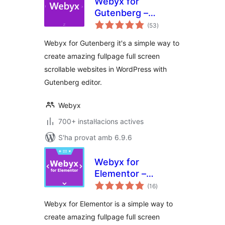
Webyx for
Gutenberg –
puntuacions
Fullpage Fullscreen
(53
)
totals
Scrolling Websites
Webyx for Gutenberg it's a simple way to
create amazing fullpage full screen
scrollable websites in WordPress with
Gutenberg editor.
Webyx
700+ instal·lacions actives
S'ha provat amb 6.9.6
Webyx for
Elementor –
puntuacions
Fullpage Fullscreen
(16
)
totals
Scrolling Websites
Webyx for Elementor is a simple way to
create amazing fullpage full screen