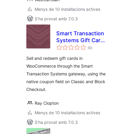
Menys de 10 instal·lacions actives
S'ha provat amb 7.0.3
Smart Transaction
Systems Gift Cards
puntuacions
for WooCommerce
(0
)
totals
Sell and redeem gift cards in
WooCommerce through the Smart
Transaction Systems gateway, using the
native coupon field on Classic and Block
Checkout.
Ray Clopton
Menys de 10 instal·lacions actives
S'ha provat amb 7.0.3