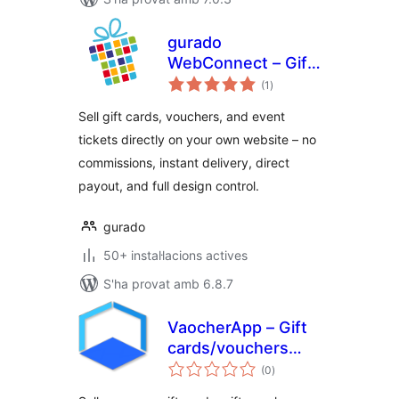
gurado
WebConnect – Gift
puntuacions
Card & Voucher
(1
)
totals
Shop for
Sell gift cards, vouchers, and event
WordPress
tickets directly on your own website – no
commissions, instant delivery, direct
payout, and full design control.
gurado
50+ instal·lacions actives
S'ha provat amb 6.8.7
VaocherApp – Gift
cards/vouchers
puntuacions
system for
(0
)
totals
WordPress &