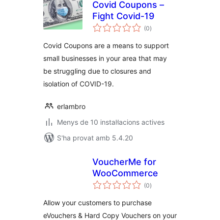
Covid Coupons –
Fight Covid-19
puntuacions
(0
)
totals
Covid Coupons are a means to support
small businesses in your area that may
be struggling due to closures and
isolation of COVID-19.
erlambro
Menys de 10 instal·lacions actives
S'ha provat amb 5.4.20
VoucherMe for
WooCommerce
puntuacions
(0
)
totals
Allow your customers to purchase
eVouchers & Hard Copy Vouchers on your