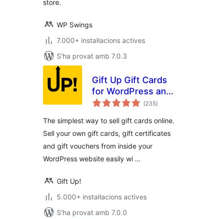
store.
WP Swings
7.000+ instal·lacions actives
S'ha provat amb 7.0.3
Gift Up Gift Cards
for WordPress and
puntuacions
WooCommerce
(235
)
totals
The simplest way to sell gift cards online.
Sell your own gift cards, gift certificates
and gift vouchers from inside your
WordPress website easily wi …
Gift Up!
5.000+ instal·lacions actives
S'ha provat amb 7.0.0