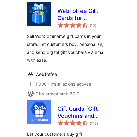
WebToffee Gift
Cards for
puntuacions
WooCommerce
(10
)
totals
Sell WooCommerce gift cards in your
store. Let customers buy, personalize,
and send digital gift vouchers via email
with ease.
WebToffee
1.000+ instal·lacions actives
S'ha provat amb 7.0.3
Gift Cards (Gift
Vouchers and
puntuacions
Packages)
(115
)
totals
(WooCommerce
Let your customers buy gift
Supported)