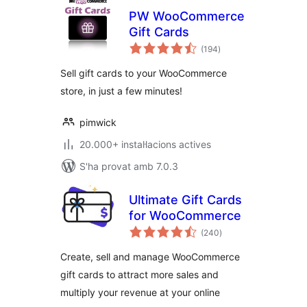
PW WooCommerce
Gift Cards
puntuacions
(194
)
totals
Sell gift cards to your WooCommerce
store, in just a few minutes!
pimwick
20.000+ instal·lacions actives
S'ha provat amb 7.0.3
Ultimate Gift Cards
for WooCommerce
puntuacions
(240
)
totals
Create, sell and manage WooCommerce
gift cards to attract more sales and
multiply your revenue at your online