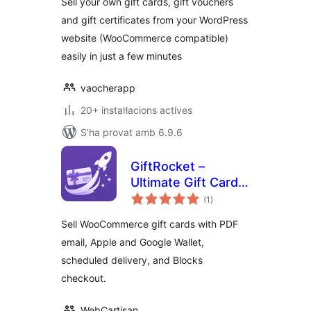
Sell your own gift cards, gift vouchers
WooCommerce
and gift certificates from your WordPress
website (WooCommerce compatible)
easily in just a few minutes
vaocherapp
20+ instal·lacions actives
S'ha provat amb 6.9.6
GiftRocket –
Ultimate Gift Cards
puntuacions
for WooCommerce
(1
)
totals
Sell WooCommerce gift cards with PDF
email, Apple and Google Wallet,
scheduled delivery, and Blocks
checkout.
WebCartisan