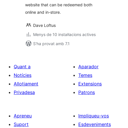
website that can be redeemed both
online and in-store.
Dave Loftus
Menys de 10 instal·lacions actives
S'ha provat amb 7.1
Quant a
Aparador
Notícies
Temes
Allotjament
Extensions
Privadesa
Patrons
Apreneu
Impliqueu-vos
Suport
Esdeveniments