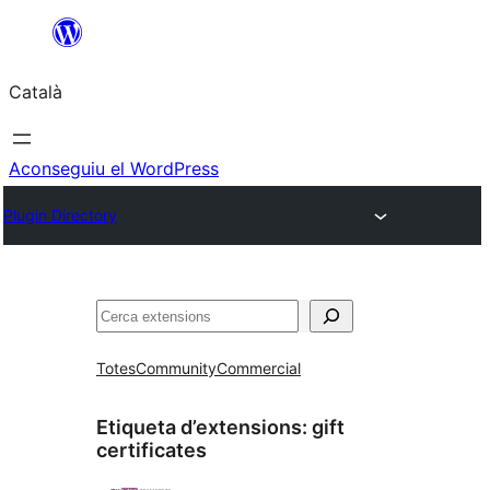
Vés
al
Català
contingut
Aconseguiu el WordPress
Plugin Directory
Cerca
Totes
Community
Commercial
Etiqueta d’extensions:
gift
certificates