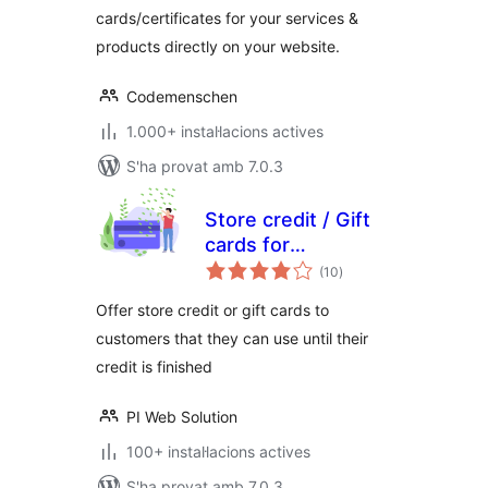
cards/certificates for your services &
products directly on your website.
Codemenschen
1.000+ instal·lacions actives
S'ha provat amb 7.0.3
Store credit / Gift
cards for
puntuacions
woocommerce
(10
)
totals
Offer store credit or gift cards to
customers that they can use until their
credit is finished
PI Web Solution
100+ instal·lacions actives
S'ha provat amb 7.0.3