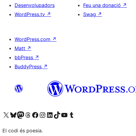
Desenvolupadors
Feu una donació
↗
WordPress.tv
↗
Swag
↗
WordPress.com
↗
Matt
↗
bbPress
↗
BuddyPress
↗
Visiteu el nostre compte X (abans Twitter)
Visiteu el nostre compte de Bluesky
Visiteu el nostre compte al Mastodon
Visiteu el nostre compte de Threads
Visiteu la nostra pàgina al Facebook
Visiteu el nostre compte d'Instagram
Visiteu el nostre compte de LinkedIn
Visiteu el nostre compte de TikTok
Visiteu el nostre canal al YouTube
Visiteu el nostre compte de Tumblr
El codi és poesia.