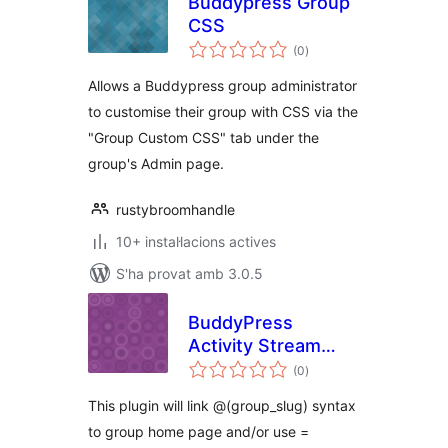
Buddypress Group
CSS
puntuacions
(0
)
totals
Allows a Buddypress group administrator
to customise their group with CSS via the
"Group Custom CSS" tab under the
group's Admin page.
rustybroomhandle
10+ instal·lacions actives
S'ha provat amb 3.0.5
BuddyPress
Activity Stream
puntuacions
AtGroups
(0
)
totals
This plugin will link @(group_slug) syntax
to group home page and/or use =