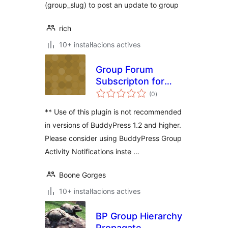
(group_slug) to post an update to group
rich
10+ instal·lacions actives
Group Forum
Subscripton for
puntuacions
BuddyPress
(0
)
totals
** Use of this plugin is not recommended
in versions of BuddyPress 1.2 and higher.
Please consider using BuddyPress Group
Activity Notifications inste …
Boone Gorges
10+ instal·lacions actives
BP Group Hierarchy
Propagate