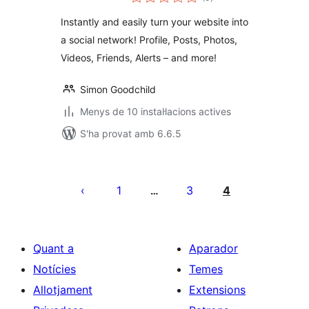
totals
Instantly and easily turn your website into
a social network! Profile, Posts, Photos,
Videos, Friends, Alerts – and more!
Simon Goodchild
Menys de 10 instal·lacions actives
S'ha provat amb 6.6.5
Paginació
de
1
3
4
…
les
entrades
Quant a
Aparador
Notícies
Temes
Allotjament
Extensions