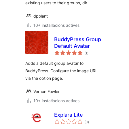
existing users to their groups, dir …
dpolant
10+ instal·lacions actives
BuddyPress Group
Default Avatar
puntuacions
(1
)
totals
Adds a default group avatar to
BuddyPress. Configure the image URL
via the option page.
Vernon Fowler
10+ instal·lacions actives
Explara Lite
puntuacions
(0
)
totals