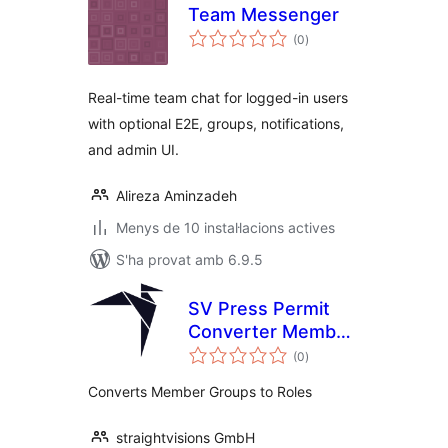
Team Messenger
puntuacions
(0
)
totals
Real-time team chat for logged-in users
with optional E2E, groups, notifications,
and admin UI.
Alireza Aminzadeh
Menys de 10 instal·lacions actives
S'ha provat amb 6.9.5
SV Press Permit
Converter Member
puntuacions
Groups to Roles
(0
)
totals
Converts Member Groups to Roles
straightvisions GmbH