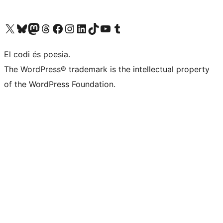
Visiteu el nostre compte X (abans Twitter)
Visiteu el nostre compte de Bluesky
Visiteu el nostre compte al Mastodon
Visiteu el nostre compte de Threads
Visiteu la nostra pàgina al Facebook
Visiteu el nostre compte d'Instagram
Visiteu el nostre compte de LinkedIn
Visiteu el nostre compte de TikTok
Visiteu el nostre canal al YouTube
Visiteu el nostre compte de Tumblr
El codi és poesia.
The WordPress® trademark is the intellectual property
of the WordPress Foundation.