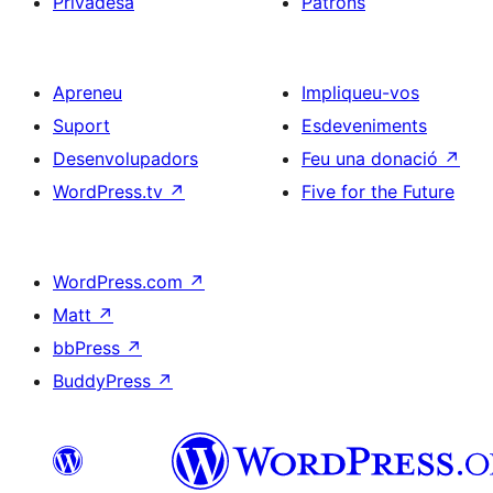
Privadesa
Patrons
Apreneu
Impliqueu-vos
Suport
Esdeveniments
Desenvolupadors
Feu una donació
↗
WordPress.tv
↗
Five for the Future
WordPress.com
↗
Matt
↗
bbPress
↗
BuddyPress
↗