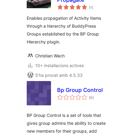
puntuacions
(1
)
totals
Enables propagation of Activity Items
through a hierarchy of BuddyPress
Groups established by the BP Group
Hierarchy plugin.
Christian Wach
10+ instal·lacions actives
S'ha provat amb 4.5.33
Bp Group Control
puntuacions
(0
)
totals
BP Group Control is a set of tools that
gives group admins the ability to create
new members for their groups, add