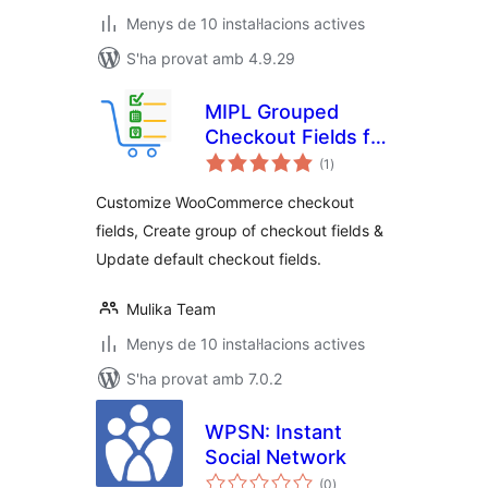
Menys de 10 instal·lacions actives
S'ha provat amb 4.9.29
MIPL Grouped
Checkout Fields for
puntuacions
WooCommerce.
(1
)
totals
Customize &
Customize WooCommerce checkout
Organize Checkout
fields, Create group of checkout fields &
Fields.
Update default checkout fields.
Mulika Team
Menys de 10 instal·lacions actives
S'ha provat amb 7.0.2
WPSN: Instant
Social Network
puntuacions
(0
)