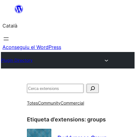
Vés
al
Català
contingut
Aconseguiu el WordPress
Plugin Directory
Cerca
Totes
Community
Commercial
Etiqueta d’extensions:
groups