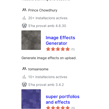
Prince Chowdhury
20+ instal·lacions actives
S'ha provat amb 4.6.30
Image Effects
Generator
puntuacions
(1
)
totals
Generate image effects on upload.
tomsansome
10+ instal·lacions actives
S'ha provat amb 3.4.2
super portfolios
and effects
puntuacions
(5
)