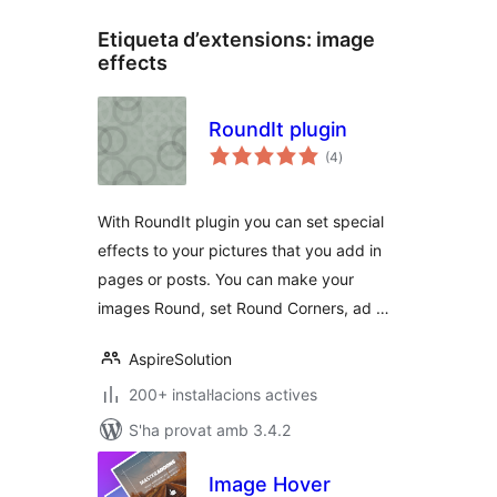
Etiqueta d’extensions:
image
effects
RoundIt plugin
puntuacions
(4
)
totals
With RoundIt plugin you can set special
effects to your pictures that you add in
pages or posts. You can make your
images Round, set Round Corners, ad …
AspireSolution
200+ instal·lacions actives
S'ha provat amb 3.4.2
Image Hover