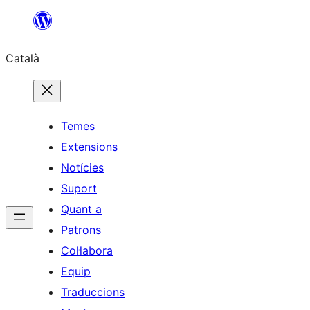
Vés
al
Català
contingut
Temes
Extensions
Notícies
Suport
Quant a
Patrons
Col·labora
Equip
Traduccions