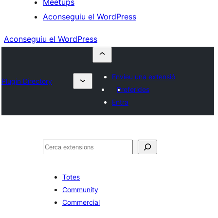
Meetups
Aconseguiu el WordPress
Aconseguiu el WordPress
Envieu una extensió
Plugin Directory
Preferides
Entra
Cerca
Totes
Community
Commercial