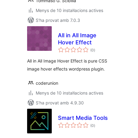
Tommaso G. Scibilia
Menys de 10 instal·lacions actives
S'ha provat amb 7.0.3
All in All Image
Hover Effect
puntuacions
(0
)
totals
All in All Image Hover Effect is pure CSS
image hover effects wordpress plugin.
coderunion
Menys de 10 instal·lacions actives
S'ha provat amb 4.9.30
Smart Media Tools
puntuacions
(0
)
totals