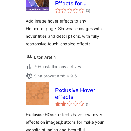
Effects for
puntuacions
Elementor
(0
)
totals
Add image hover effects to any
Elementor page. Showcase images with
hover titles and descriptions, with fully
responsive touch-enabled effects.
Liton Arefin
70+ instal·lacions actives
S'ha provat amb 6.9.6
Exclusive Hover
effects
puntuacions
(1
)
totals
Exclusive HOver effects have few hover
effects on images,buttons for make your
website stunning and beautiful