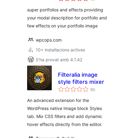
totals
super portfolios and effects providing
your modal description for portfolio and
few effects on your portfolio image
wpcops.com
10+ instal·lacions actives
S'ha provat amb 4.1.42
Filteralia image
style filters mixer
puntuacions
(0
)
totals
An advanced extension for the
WordPress native Image block Styles
tab. Mix CSS filters and add dynamic
hover effects directly from the editor.