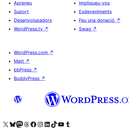
Apreneu
Impliqueu-vos
Suport
Esdeveniments
Desenvolupadors
Feu una donació
↗
WordPress.tv
↗
Swag
↗
WordPress.com
↗
Matt
↗
bbPress
↗
BuddyPress
↗
Visiteu el nostre compte X (abans Twitter)
Visiteu el nostre compte de Bluesky
Visiteu el nostre compte al Mastodon
Visiteu el nostre compte de Threads
Visiteu la nostra pàgina al Facebook
Visiteu el nostre compte d'Instagram
Visiteu el nostre compte de LinkedIn
Visiteu el nostre compte de TikTok
Visiteu el nostre canal al YouTube
Visiteu el nostre compte de Tumblr