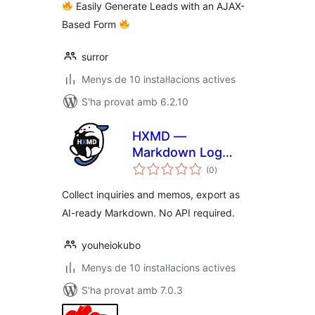
Easily Generate Leads with an AJAX-
Based Form
surror
Menys de 10 instal·lacions actives
S'ha provat amb 6.2.10
HXMD —
Markdown Log
puntuacions
Manager
(0
)
totals
Collect inquiries and memos, export as
AI-ready Markdown. No API required.
youheiokubo
Menys de 10 instal·lacions actives
S'ha provat amb 7.0.3