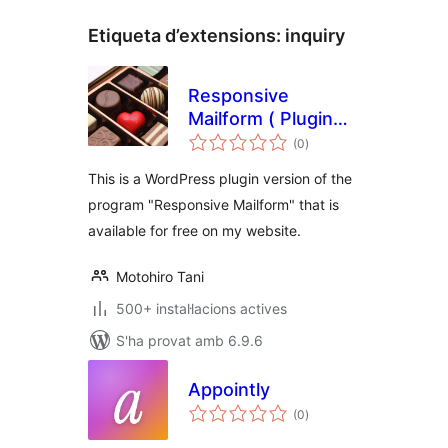
Etiqueta d’extensions:
inquiry
Responsive
Mailform ( Plugin
puntuacions
Version ) – easy,
(0
)
totals
responsive,
This is a WordPress plugin version of the
contact, mailform
program "Responsive Mailform" that is
available for free on my website.
Motohiro Tani
500+ instal·lacions actives
S'ha provat amb 6.9.6
Appointly
puntuacions
(0
)
totals