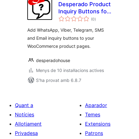
Desperado Product
Inquiry Buttons for
puntuacions
WooCommerce
(0
)
totals
Add WhatsApp, Viber, Telegram, SMS
and Email inquiry buttons to your
WooCommerce product pages.
desperadohouse
Menys de 10 instal·lacions actives
S'ha provat amb 6.8.7
Quant a
Aparador
Notícies
Temes
Allotjament
Extensions
Privadesa
Patrons