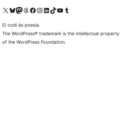
Visiteu el nostre compte X (abans Twitter)
Visiteu el nostre compte de Bluesky
Visiteu el nostre compte al Mastodon
Visiteu el nostre compte de Threads
Visiteu la nostra pàgina al Facebook
Visiteu el nostre compte d'Instagram
Visiteu el nostre compte de LinkedIn
Visiteu el nostre compte de TikTok
Visiteu el nostre canal al YouTube
Visiteu el nostre compte de Tumblr
El codi és poesia.
The WordPress® trademark is the intellectual property
of the WordPress Foundation.