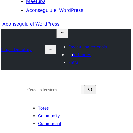
Meetups
Aconseguiu el WordPress
Aconseguiu el WordPress
Envieu una extensió
Plugin Directory
Preferides
Entra
Cerca
Totes
Community
Commercial