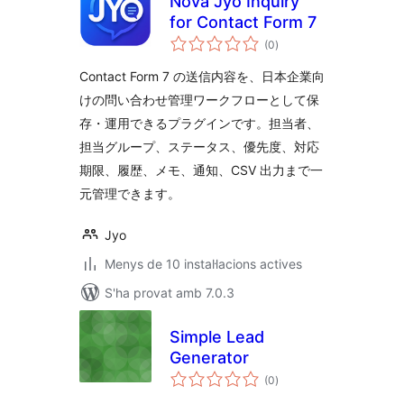
Nova Jyo Inquiry
for Contact Form 7
puntuacions
(0
)
totals
Contact Form 7 の送信内容を、日本企業向
けの問い合わせ管理ワークフローとして保
存・運用できるプラグインです。担当者、
担当グループ、ステータス、優先度、対応
期限、履歴、メモ、通知、CSV 出力まで一
元管理できます。
Jyo
Menys de 10 instal·lacions actives
S'ha provat amb 7.0.3
Simple Lead
Generator
puntuacions
(0
)
totals