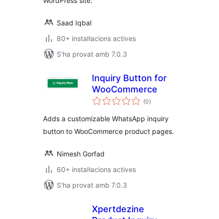
WordPress site.
Saad Iqbal
80+ instal·lacions actives
S'ha provat amb 7.0.3
Inquiry Button for
WooCommerce
puntuacions
(0
)
totals
Adds a customizable WhatsApp inquiry
button to WooCommerce product pages.
Nimesh Gorfad
60+ instal·lacions actives
S'ha provat amb 7.0.3
Xpertdezine