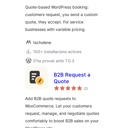
Quote-based WordPress booking:
customers request, you send a custom
quote, they accept. For service
businesses with variable pricing.
tscholene
100+ instal·lacions actives
S'ha provat amb 7.0.3
B2B Request a
Quote
puntuacions
(2
)
totals
Add B2B quote requests to
WooCommerce. Let your customers
request, manage, and negotiate quotes
comfortably to boost B2B sales on your