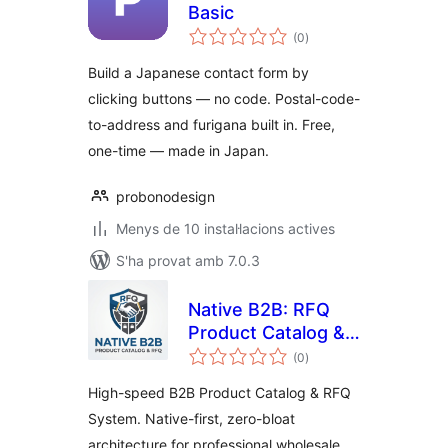
Basic
puntuacions
(0
)
totals
Build a Japanese contact form by
clicking buttons — no code. Postal-code-
to-address and furigana built in. Free,
one-time — made in Japan.
probonodesign
Menys de 10 instal·lacions actives
S'ha provat amb 7.0.3
Native B2B: RFQ
Product Catalog &
puntuacions
Inquiry Form
(0
)
totals
High-speed B2B Product Catalog & RFQ
System. Native-first, zero-bloat
architecture for professional wholesale