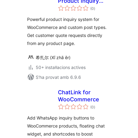
Product Inquiry
puntuacions
Manager
(0
)
totals
Powerful product inquiry system for
WooCommerce and custom post types.
Get customer quote requests directly
from any product page.
希扎尔 (Xī zhā ěr)
50+ instal·lacions actives
S'ha provat amb 6.9.6
ChatLink for
WooCommerce
puntuacions
(0
)
totals
Add WhatsApp inquiry buttons to
WooCommerce products, floating chat
widget, and shortcodes to boost