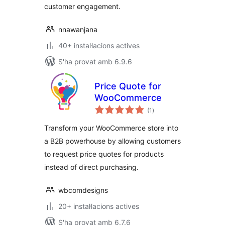
customer engagement.
nnawanjana
40+ instal·lacions actives
S'ha provat amb 6.9.6
Price Quote for
WooCommerce
puntuacions
(1
)
totals
Transform your WooCommerce store into
a B2B powerhouse by allowing customers
to request price quotes for products
instead of direct purchasing.
wbcomdesigns
20+ instal·lacions actives
S'ha provat amb 6.7.6