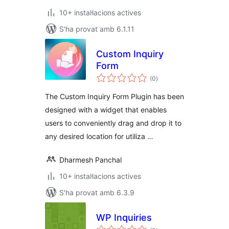
10+ instal·lacions actives
S'ha provat amb 6.1.11
Custom Inquiry
Form
puntuacions
(0
)
totals
The Custom Inquiry Form Plugin has been
designed with a widget that enables
users to conveniently drag and drop it to
any desired location for utiliza …
Dharmesh Panchal
10+ instal·lacions actives
S'ha provat amb 6.3.9
WP Inquiries
puntuacions