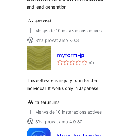
and lead generation.
eezznet
Menys de 10 instal·lacions actives
S'ha provat amb 7.0.3
myform-jp
puntuacions
(0
)
totals
This software is inquiry form for the
individual. It works only in Japanese.
ta_terunuma
Menys de 10 instal·lacions actives
S'ha provat amb 4.9.30