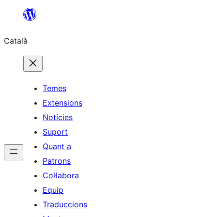
Vés
al
Català
contingut
Temes
Extensions
Notícies
Suport
Quant a
Patrons
Col·labora
Equip
Traduccions