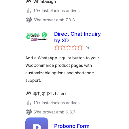
WhmDesign
10+ instal·lacions actives
S'ha provat amb 7.0.3
Direct Chat Inquiry
by XD
puntuacions
(0
)
totals
Add a WhatsApp inquiry button to your
WooCommerce product pages with
customizable options and shortcode
support.
希扎尔 (Xī zhā ěr)
10+ instal·lacions actives
S'ha provat amb 6.8.7
Probono Form