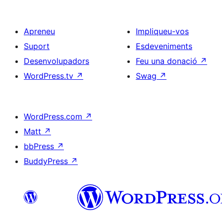
Apreneu
Impliqueu-vos
Suport
Esdeveniments
Desenvolupadors
Feu una donació
↗
WordPress.tv
↗
Swag
↗
WordPress.com
↗
Matt
↗
bbPress
↗
BuddyPress
↗