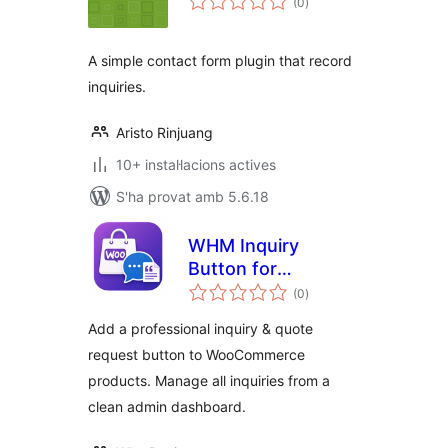
(0
)
totals
A simple contact form plugin that record
inquiries.
Aristo Rinjuang
10+ instal·lacions actives
S'ha provat amb 5.6.18
WHM Inquiry
Button for
puntuacions
WooCommerce
(0
)
totals
Add a professional inquiry & quote
request button to WooCommerce
products. Manage all inquiries from a
clean admin dashboard.