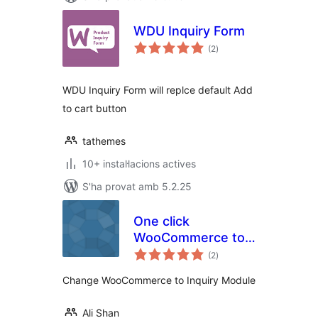
WDU Inquiry Form
puntuacions
(2
)
totals
WDU Inquiry Form will replce default Add
to cart button
tathemes
10+ instal·lacions actives
S'ha provat amb 5.2.25
One click
WooCommerce to
puntuacions
Inquiry
(2
)
totals
Change WooCommerce to Inquiry Module
Ali Shan