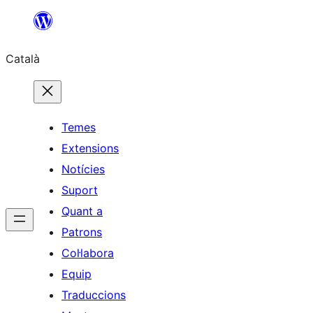
Vés
al
Català
contingut
Temes
Extensions
Notícies
Suport
Quant a
Patrons
Col·labora
Equip
Traduccions