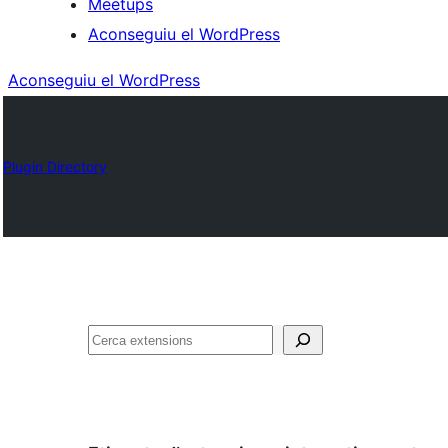
Meetups
Aconseguiu el WordPress
Aconseguiu el WordPress
Plugin Directory
Cerca