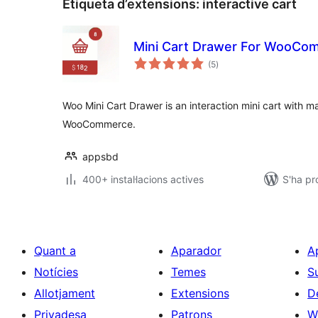
Etiqueta d’extensions:
interactive cart
Mini Cart Drawer For WooCo
puntuacions
(5
)
totals
Woo Mini Cart Drawer is an interaction mini cart with ma
WooCommerce.
appsbd
400+ instal·lacions actives
S'ha pr
Quant a
Aparador
A
Notícies
Temes
S
Allotjament
Extensions
D
Privadesa
Patrons
W