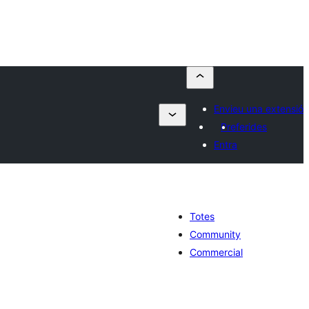
Envieu una extensió
Preferides
Entra
Totes
Community
Commercial