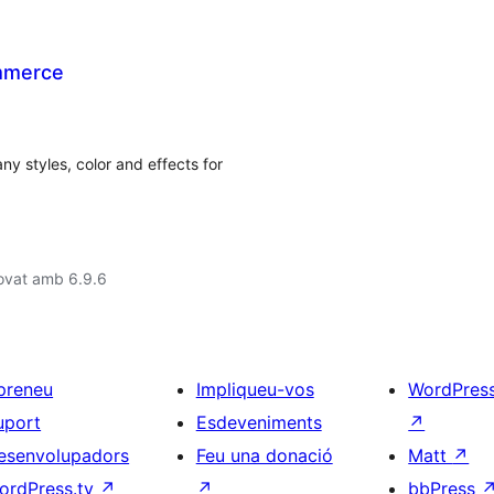
mmerce
ny styles, color and effects for
ovat amb 6.9.6
preneu
Impliqueu-vos
WordPres
uport
Esdeveniments
↗
esenvolupadors
Feu una donació
Matt
↗
ordPress.tv
↗
↗
bbPress