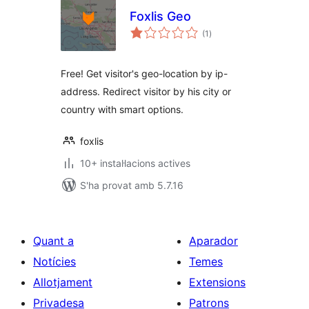
Foxlis Geo
puntuacions
(1
)
totals
Free! Get visitor's geo-location by ip-
address. Redirect visitor by his city or
country with smart options.
foxlis
10+ instal·lacions actives
S'ha provat amb 5.7.16
Quant a
Aparador
Notícies
Temes
Allotjament
Extensions
Privadesa
Patrons