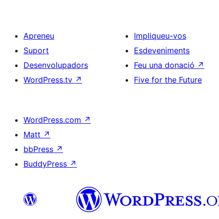
Apreneu
Impliqueu-vos
Suport
Esdeveniments
Desenvolupadors
Feu una donació
↗
WordPress.tv
↗
Five for the Future
WordPress.com
↗
Matt
↗
bbPress
↗
BuddyPress
↗