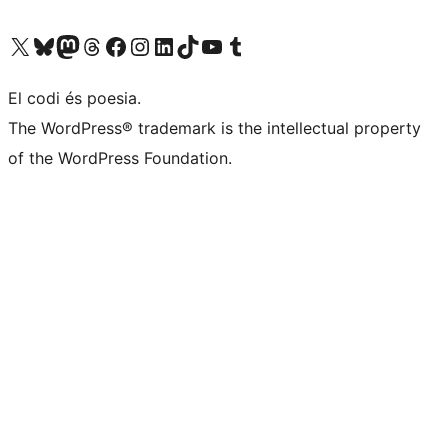
Visiteu el nostre compte X (abans Twitter)
Visiteu el nostre compte de Bluesky
Visiteu el nostre compte al Mastodon
Visiteu el nostre compte de Threads
Visiteu la nostra pàgina al Facebook
Visiteu el nostre compte d'Instagram
Visiteu el nostre compte de LinkedIn
Visiteu el nostre compte de TikTok
Visiteu el nostre canal al YouTube
Visiteu el nostre compte de Tumblr
El codi és poesia.
The WordPress® trademark is the intellectual property
of the WordPress Foundation.