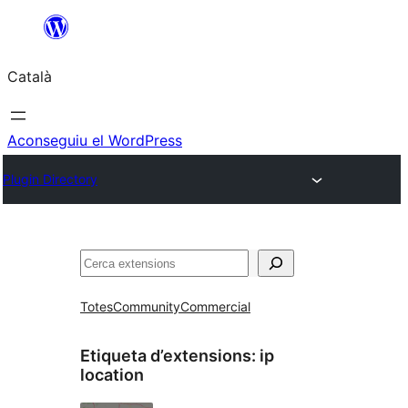
Vés
al
Català
contingut
Aconseguiu el WordPress
Plugin Directory
Cerca
Totes
Community
Commercial
Etiqueta d’extensions:
ip
location