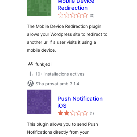
Mobile Device
Redirection
puntuacions
(0
)
totals
The Mobile Device Redirection plugin
allows your Wordpress site to redirect to
another url if a user visits it using a
mobile device.
funkjedi
10+ instal·lacions actives
S'ha provat amb 3.1.4
Push Notification
iOS
puntuacions
(1
)
totals
This plugin allows you to send Push
Notifications directly from your