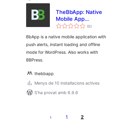
TheBbApp: Native
Mobile App
puntuacions
Template for
(0
)
totals
WordPress
BbApp is a native mobile application with
push alerts, instant loading and offline
mode for WordPress. Also works with
BBPress.
thebbapp
Menys de 10 instal·lacions actives
S'ha provat amb 6.9.6
Paginació
de
1
2
les
entrades