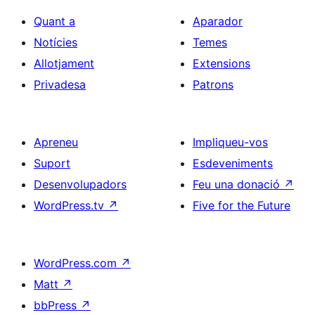
Quant a
Aparador
Notícies
Temes
Allotjament
Extensions
Privadesa
Patrons
Apreneu
Impliqueu-vos
Suport
Esdeveniments
Desenvolupadors
Feu una donació
↗
WordPress.tv
↗
Five for the Future
WordPress.com
↗
Matt
↗
bbPress
↗