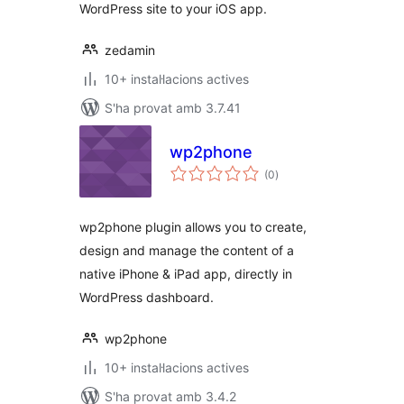
WordPress site to your iOS app.
zedamin
10+ instal·lacions actives
S'ha provat amb 3.7.41
wp2phone
puntuacions
(0
)
totals
wp2phone plugin allows you to create,
design and manage the content of a
native iPhone & iPad app, directly in
WordPress dashboard.
wp2phone
10+ instal·lacions actives
S'ha provat amb 3.4.2