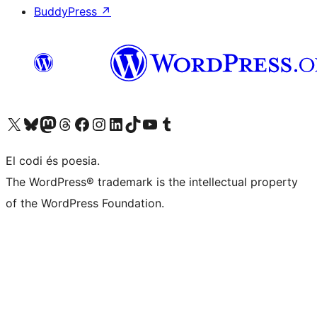
BuddyPress
↗
Visiteu el nostre compte X (abans Twitter)
Visiteu el nostre compte de Bluesky
Visiteu el nostre compte al Mastodon
Visiteu el nostre compte de Threads
Visiteu la nostra pàgina al Facebook
Visiteu el nostre compte d'Instagram
Visiteu el nostre compte de LinkedIn
Visiteu el nostre compte de TikTok
Visiteu el nostre canal al YouTube
Visiteu el nostre compte de Tumblr
El codi és poesia.
The WordPress® trademark is the intellectual property
of the WordPress Foundation.