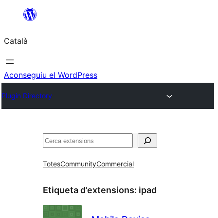
Vés
al
Català
contingut
Aconseguiu el WordPress
Plugin Directory
Cerca
Totes
Community
Commercial
Etiqueta d’extensions:
ipad