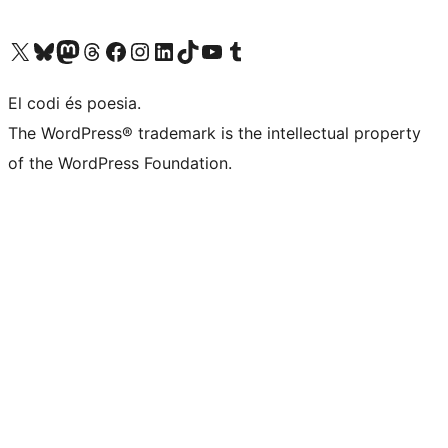
Visiteu el nostre compte X (abans Twitter)
Visiteu el nostre compte de Bluesky
Visiteu el nostre compte al Mastodon
Visiteu el nostre compte de Threads
Visiteu la nostra pàgina al Facebook
Visiteu el nostre compte d'Instagram
Visiteu el nostre compte de LinkedIn
Visiteu el nostre compte de TikTok
Visiteu el nostre canal al YouTube
Visiteu el nostre compte de Tumblr
El codi és poesia.
The WordPress® trademark is the intellectual property
of the WordPress Foundation.