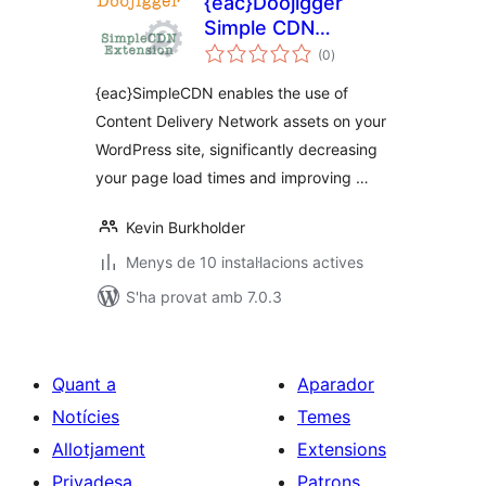
{eac}Doojigger
Simple CDN
puntuacions
Extension for
(0
)
totals
WordPress
{eac}SimpleCDN enables the use of
Content Delivery Network assets on your
WordPress site, significantly decreasing
your page load times and improving …
Kevin Burkholder
Menys de 10 instal·lacions actives
S'ha provat amb 7.0.3
Quant a
Aparador
Notícies
Temes
Allotjament
Extensions
Privadesa
Patrons