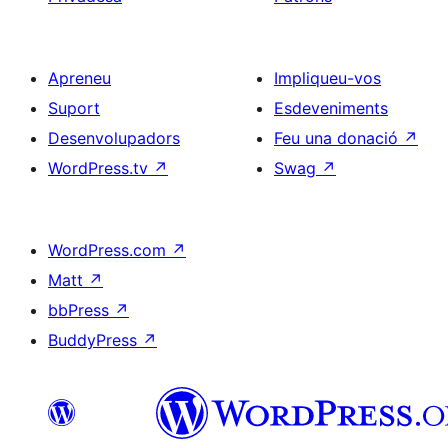
Apreneu
Impliqueu-vos
Suport
Esdeveniments
Desenvolupadors
Feu una donació
↗
WordPress.tv
↗
Swag
↗
WordPress.com
↗
Matt
↗
bbPress
↗
BuddyPress
↗