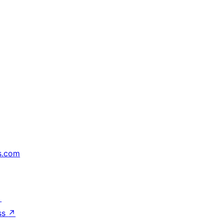
s.com
↗
ss
↗