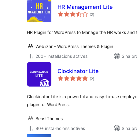
HR Management Lite
puntuacions
(2
)
totals
HR Plugin for WordPress to Manage the HR works and t
Weblizar – WordPress Themes & Plugin
200+ instal·lacions actives
S'ha pr
Clockinator Lite
puntuacions
(2
)
totals
Clockinator Lite is a powerful and easy-to-use empl
plugin for WordPress.
BeastThemes
90+ instal·lacions actives
S'ha pr