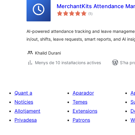
MerchantKits Attendance Ma
puntuacions
(1
)
totals
AI-powered attendance tracking and leave management
in/out, shifts, leave requests, smart reports, and AI insi
Khalid Durani
Menys de 10 instal·lacions actives
S'ha pr
Quant a
Aparador
A
Notícies
Temes
S
Allotjament
Extensions
D
Privadesa
Patrons
W