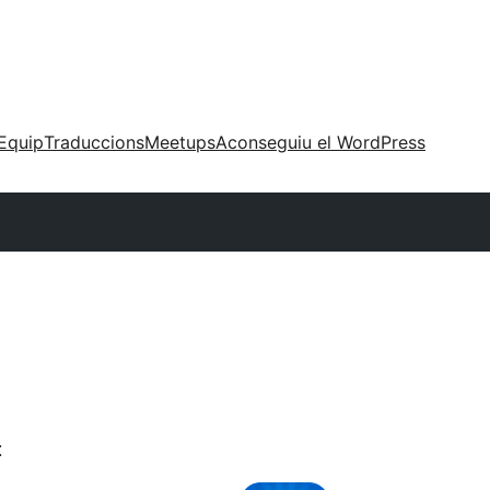
Equip
Traduccions
Meetups
Aconseguiu el WordPress
t