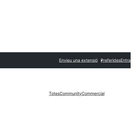
Envieu una extensió
Preferides
Entra
Totes
Community
Commercial