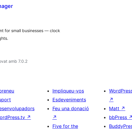
nager
 for small businesses — clock
ghts.
ovat amb 7.0.2
preneu
Impliqueu-vos
WordPres
uport
Esdeveniments
↗
esenvolupadors
Feu una donació
Matt
↗
ordPress.tv
↗
↗
bbPress
Five for the
BuddyPre