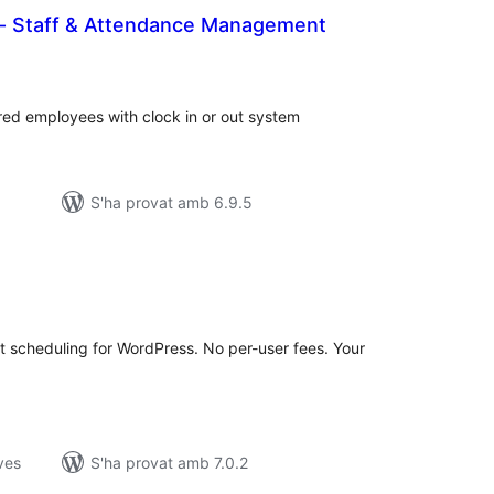
al- Staff & Attendance Management
untuacions
otals
ered employees with clock in or out system
S'ha provat amb 6.9.5
ntuacions
tals
ft scheduling for WordPress. No per-user fees. Your
ves
S'ha provat amb 7.0.2