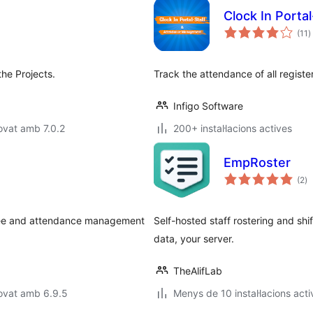
Clock In Port
p
(11
)
t
he Projects.
Track the attendance of all regist
Infigo Software
ovat amb 7.0.2
200+ instal·lacions actives
EmpRoster
pu
(2
)
to
oyee and attendance management
Self-hosted staff rostering and shi
data, your server.
TheAlifLab
ovat amb 6.9.5
Menys de 10 instal·lacions acti