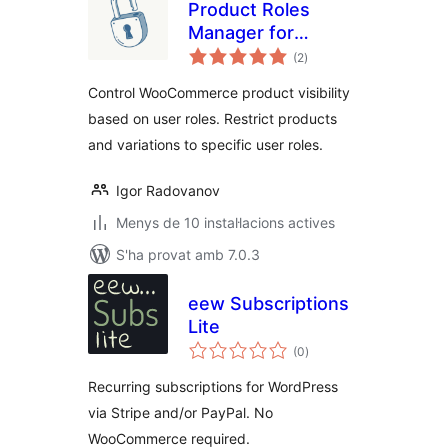
Product Roles
Manager for
puntuacions
WooCommerce
(2
)
totals
Control WooCommerce product visibility
based on user roles. Restrict products
and variations to specific user roles.
Igor Radovanov
Menys de 10 instal·lacions actives
S'ha provat amb 7.0.3
eew Subscriptions
Lite
puntuacions
(0
)
totals
Recurring subscriptions for WordPress
via Stripe and/or PayPal. No
WooCommerce required.