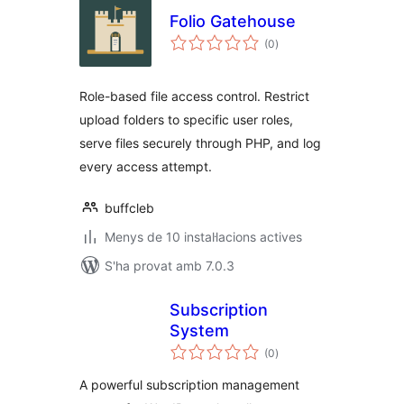
Folio Gatehouse
puntuacions
(0
)
totals
Role-based file access control. Restrict
upload folders to specific user roles,
serve files securely through PHP, and log
every access attempt.
buffcleb
Menys de 10 instal·lacions actives
S'ha provat amb 7.0.3
Subscription
System
puntuacions
(0
)
totals
A powerful subscription management