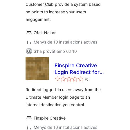
Customer Club provide a system based
on points to increase your users
engagement,
Ofek Nakar
Menys de 10 instal·lacions actives
S'ha provat amb 6.1.10
Finspire Creative
Login Redirect for
puntuacions
Ultimate Member
(0
)
totals
Redirect logged-in users away from the
Ultimate Member login page to an
internal destination you control.
Finspire Creative
Menys de 10 instal·lacions actives