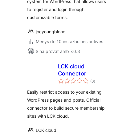
system for WordPress that allows users
to register and login through
customizable forms.
joeyoungblood
Menys de 10 instal·lacions actives
S'ha provat amb 7.0.3
LCK cloud
Connector
puntuacions
(0
)
totals
Easily restrict access to your existing
WordPress pages and posts. Official
connector to build secure membership
sites with LCK cloud.
LCK cloud