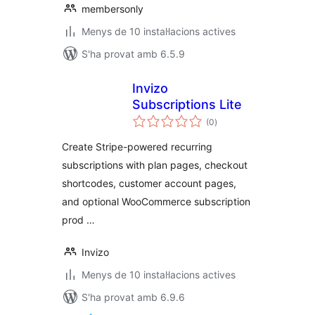
membersonly
Menys de 10 instal·lacions actives
S'ha provat amb 6.5.9
Invizo
Subscriptions Lite
puntuacions
(0
)
totals
Create Stripe-powered recurring
subscriptions with plan pages, checkout
shortcodes, customer account pages,
and optional WooCommerce subscription
prod …
Invizo
Menys de 10 instal·lacions actives
S'ha provat amb 6.9.6