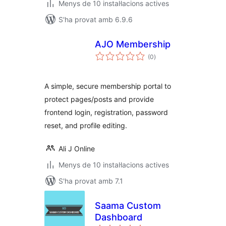
Menys de 10 instal·lacions actives
S'ha provat amb 6.9.6
AJO Membership
puntuacions
(0
)
totals
A simple, secure membership portal to
protect pages/posts and provide
frontend login, registration, password
reset, and profile editing.
Ali J Online
Menys de 10 instal·lacions actives
S'ha provat amb 7.1
Saama Custom
Dashboard