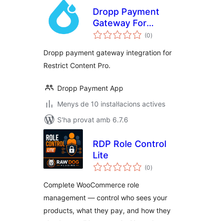
Dropp Payment
Gateway For
puntuacions
Restrict Content
(0
)
totals
Pro
Dropp payment gateway integration for
Restrict Content Pro.
Dropp Payment App
Menys de 10 instal·lacions actives
S'ha provat amb 6.7.6
RDP Role Control
Lite
puntuacions
(0
)
totals
Complete WooCommerce role
management — control who sees your
products, what they pay, and how they