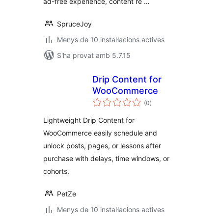
ad-free experience, content re …
SpruceJoy
Menys de 10 instal·lacions actives
S'ha provat amb 5.7.15
Drip Content for
WooCommerce
puntuacions
(0
)
totals
Lightweight Drip Content for
WooCommerce easily schedule and
unlock posts, pages, or lessons after
purchase with delays, time windows, or
cohorts.
PetZe
Menys de 10 instal·lacions actives