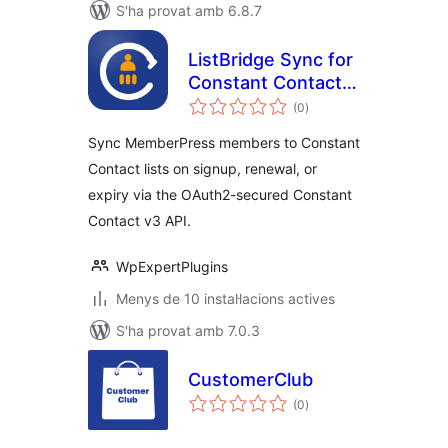
S'ha provat amb 6.8.7
ListBridge Sync for
Constant Contact
puntuacions
and MemberPress
(0
)
totals
Sync MemberPress members to Constant
Contact lists on signup, renewal, or
expiry via the OAuth2-secured Constant
Contact v3 API.
WpExpertPlugins
Menys de 10 instal·lacions actives
S'ha provat amb 7.0.3
CustomerClub
puntuacions
(0
)
totals