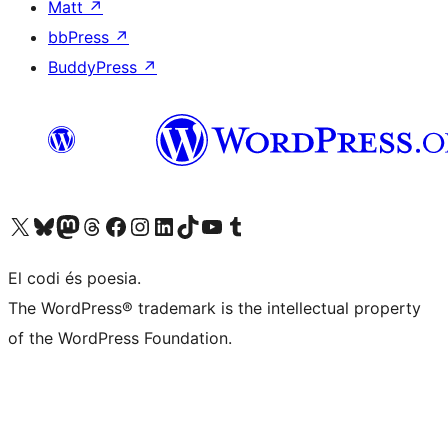
Matt
↗
bbPress
↗
BuddyPress
↗
Visiteu el nostre compte X (abans Twitter)
Visiteu el nostre compte de Bluesky
Visiteu el nostre compte al Mastodon
Visiteu el nostre compte de Threads
Visiteu la nostra pàgina al Facebook
Visiteu el nostre compte d'Instagram
Visiteu el nostre compte de LinkedIn
Visiteu el nostre compte de TikTok
Visiteu el nostre canal al YouTube
Visiteu el nostre compte de Tumblr
El codi és poesia.
The WordPress® trademark is the intellectual property
of the WordPress Foundation.