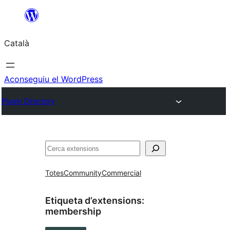
Vés
al
Català
contingut
Aconseguiu el WordPress
Plugin Directory
Cerca
Totes
Community
Commercial
Etiqueta d’extensions:
membership