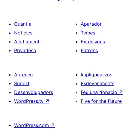
entrades
Quant a
Aparador
Notícies
Temes
Allotjament
Extensions
Privadesa
Patrons
Apreneu
Impliqueu-vos
Suport
Esdeveniments
Desenvolupadors
Feu una donació
↗
WordPress.tv
↗
Five for the Future
WordPress.com
↗