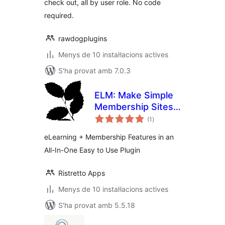
check out, all by user role. No code
required.
rawdogplugins
Menys de 10 instal·lacions actives
S'ha provat amb 7.0.3
ELM: Make Simple
Membership Sites
puntuacions
Minus the
(1
)
totals
Headache
eLearning + Membership Features in an
All-In-One Easy to Use Plugin
Ristretto Apps
Menys de 10 instal·lacions actives
S'ha provat amb 5.5.18