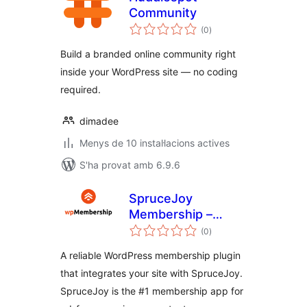
Community
puntuacions
(0
)
totals
Build a branded online community right
inside your WordPress site — no coding
required.
dimadee
Menys de 10 instal·lacions actives
S'ha provat amb 6.9.6
SpruceJoy
Membership –
puntuacions
Content
(0
)
totals
Restriction, Ad-
A reliable WordPress membership plugin
Free, Paid & Free
that integrates your site with SpruceJoy.
Member
SpruceJoy is the #1 membership app for
Subscriptions