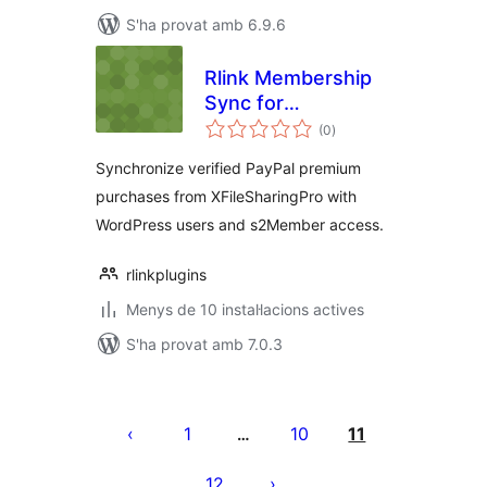
S'ha provat amb 6.9.6
Rlink Membership
Sync for
puntuacions
XFileSharingPro
(0
)
totals
with s2Member
Synchronize verified PayPal premium
purchases from XFileSharingPro with
WordPress users and s2Member access.
rlinkplugins
Menys de 10 instal·lacions actives
S'ha provat amb 7.0.3
Paginació
de
1
10
11
…
les
12