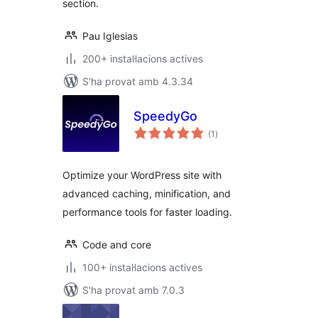
section.
Pau Iglesias
200+ instal·lacions actives
S'ha provat amb 4.3.34
SpeedyGo
puntuacions
(1
)
totals
Optimize your WordPress site with
advanced caching, minification, and
performance tools for faster loading.
Code and core
100+ instal·lacions actives
S'ha provat amb 7.0.3