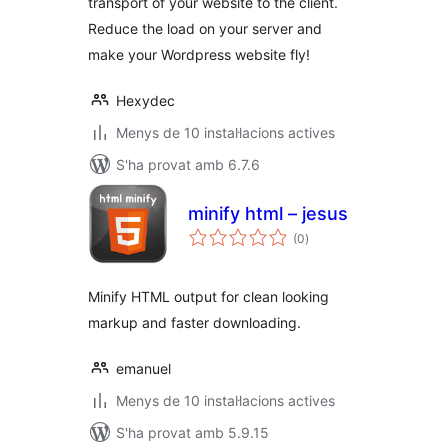
transport of your website to the client.
Reduce the load on your server and
make your Wordpress website fly!
Hexydec
Menys de 10 instal·lacions actives
S'ha provat amb 6.7.6
minify html – jesus
puntuacions
(0
)
totals
Minify HTML output for clean looking
markup and faster downloading.
emanuel
Menys de 10 instal·lacions actives
S'ha provat amb 5.9.15