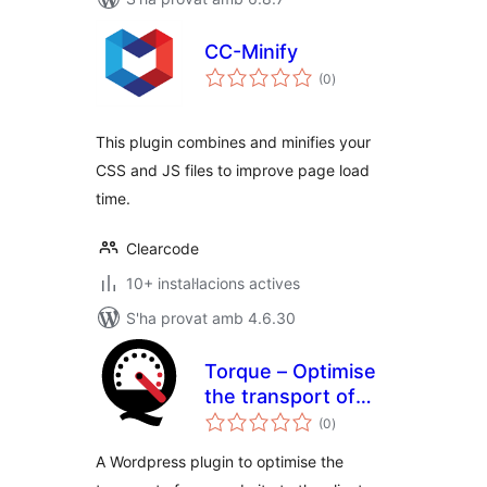
CC-Minify
puntuacions
(0
)
totals
This plugin combines and minifies your
CSS and JS files to improve page load
time.
Clearcode
10+ instal·lacions actives
S'ha provat amb 4.6.30
Torque – Optimise
the transport of
puntuacions
your Website
(0
)
totals
A Wordpress plugin to optimise the