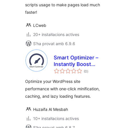
scripts usage to make pages load much
faster!
LCweb
20+ instal·lacions actives
S'ha provat amb 6.9.6
Smart Optimizer –
Instantly Boost
puntuacions
Page Speed with
(0
)
totals
One-Click
Optimize your WordPress site
Optimization
performance with one-click minification,
caching, and lazy loading features.
Huzaifa Al Mesbah
10+ instal·lacions actives
S'ha provat amb 6.8.7