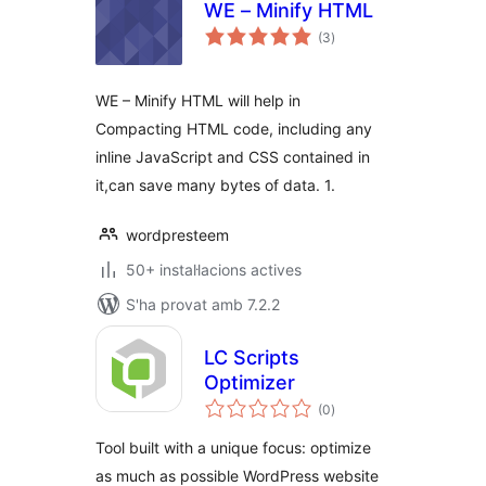
WE – Minify HTML
puntuacions
(3
)
totals
WE – Minify HTML will help in
Compacting HTML code, including any
inline JavaScript and CSS contained in
it,can save many bytes of data. 1.
wordpresteem
50+ instal·lacions actives
S'ha provat amb 7.2.2
LC Scripts
Optimizer
puntuacions
(0
)
totals
Tool built with a unique focus: optimize
as much as possible WordPress website