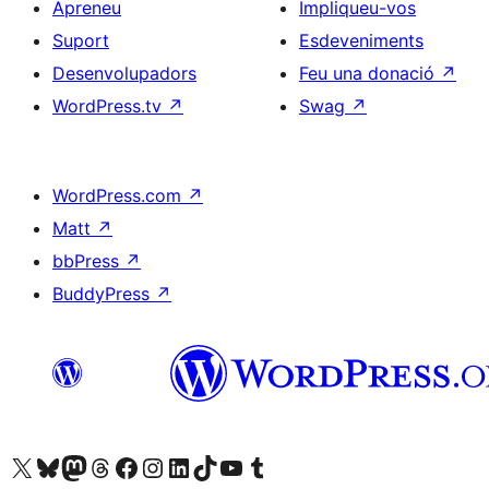
Apreneu
Impliqueu-vos
Suport
Esdeveniments
Desenvolupadors
Feu una donació
↗
WordPress.tv
↗
Swag
↗
WordPress.com
↗
Matt
↗
bbPress
↗
BuddyPress
↗
Visiteu el nostre compte X (abans Twitter)
Visiteu el nostre compte de Bluesky
Visiteu el nostre compte al Mastodon
Visiteu el nostre compte de Threads
Visiteu la nostra pàgina al Facebook
Visiteu el nostre compte d'Instagram
Visiteu el nostre compte de LinkedIn
Visiteu el nostre compte de TikTok
Visiteu el nostre canal al YouTube
Visiteu el nostre compte de Tumblr