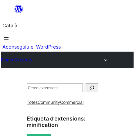
Vés
al
Català
contingut
Aconseguiu el WordPress
Plugin Directory
Cerca
Totes
Community
Commercial
Etiqueta d’extensions:
minification