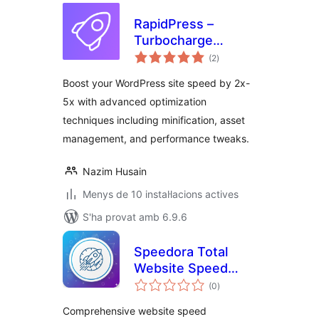
RapidPress –
Turbocharge
puntuacions
Website
(2
)
totals
Performance
Boost your WordPress site speed by 2x-
5x with advanced optimization
techniques including minification, asset
management, and performance tweaks.
Nazim Husain
Menys de 10 instal·lacions actives
S'ha provat amb 6.9.6
Speedora Total
Website Speed
puntuacions
Optimization
(0
)
totals
Comprehensive website speed