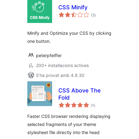
CSS Minify
puntuacions
(3
)
totals
Minify and Optimize your CSS by clicking
one button.
peterpfeiffer
200+ instal·lacions actives
S'ha provat amb 4.9.30
CSS Above The
Fold
puntuacions
(1
)
totals
Faster CSS browser rendering displaying
selected fragments of your theme
stylesheet file directly into the head