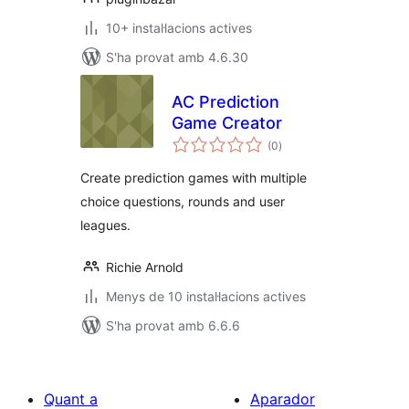
10+ instal·lacions actives
S'ha provat amb 4.6.30
AC Prediction
Game Creator
puntuacions
(0
)
totals
Create prediction games with multiple
choice questions, rounds and user
leagues.
Richie Arnold
Menys de 10 instal·lacions actives
S'ha provat amb 6.6.6
Quant a
Aparador