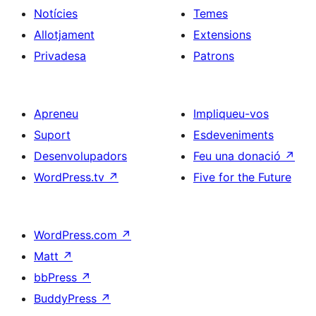
Notícies
Temes
Allotjament
Extensions
Privadesa
Patrons
Apreneu
Impliqueu-vos
Suport
Esdeveniments
Desenvolupadors
Feu una donació
↗
WordPress.tv
↗
Five for the Future
WordPress.com
↗
Matt
↗
bbPress
↗
BuddyPress
↗