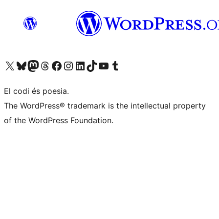
Visiteu el nostre compte X (abans Twitter)
Visiteu el nostre compte de Bluesky
Visiteu el nostre compte al Mastodon
Visiteu el nostre compte de Threads
Visiteu la nostra pàgina al Facebook
Visiteu el nostre compte d'Instagram
Visiteu el nostre compte de LinkedIn
Visiteu el nostre compte de TikTok
Visiteu el nostre canal al YouTube
Visiteu el nostre compte de Tumblr
El codi és poesia.
The WordPress® trademark is the intellectual property
of the WordPress Foundation.