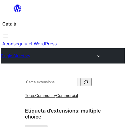
Vés
al
Català
contingut
Aconseguiu el WordPress
Plugin Directory
Cerca
Totes
Community
Commercial
Etiqueta d’extensions:
multiple
choice