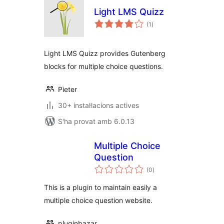
Light LMS Quizz
puntuacions
(1
)
totals
Light LMS Quizz provides Gutenberg
blocks for multiple choice questions.
Pieter
30+ instal·lacions actives
S'ha provat amb 6.0.13
Multiple Choice
Question
puntuacions
(0
)
totals
This is a plugin to maintain easily a
multiple choice question website.
pluginbazar